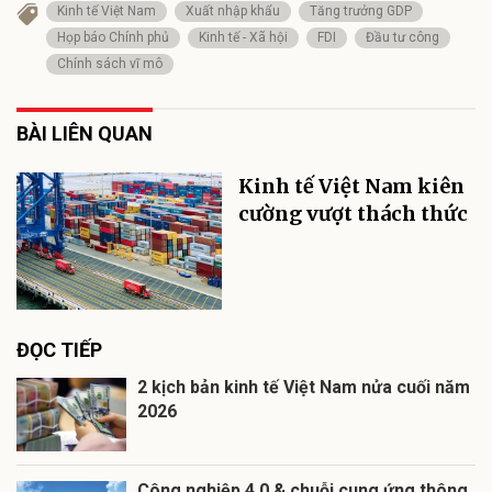
Kinh tế Việt Nam
Xuất nhập khẩu
Tăng trưởng GDP
Họp báo Chính phủ
Kinh tế - Xã hội
FDI
Đầu tư công
Chính sách vĩ mô
BÀI LIÊN QUAN
Kinh tế Việt Nam kiên
cường vượt thách thức
ĐỌC TIẾP
2 kịch bản kinh tế Việt Nam nửa cuối năm
2026
Công nghiệp 4.0 & chuỗi cung ứng thông