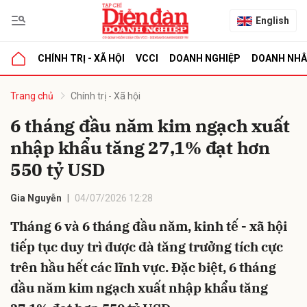
English
CHÍNH TRỊ - XÃ HỘI
VCCI
DOANH NGHIỆP
DOANH NH
bình luận
Trang chủ
Chính trị - Xã hội
6 tháng đầu năm kim ngạch xuất
nhập khẩu tăng 27,1% đạt hơn
550 tỷ USD
Gia Nguyễn
04/07/2026 12:28
Tháng 6 và 6 tháng đầu năm, kinh tế - xã hội
Hủy
G
tiếp tục duy trì được đà tăng trưởng tích cực
trên hầu hết các lĩnh vực. Đặc biệt, 6 tháng
đầu năm kim ngạch xuất nhập khẩu tăng