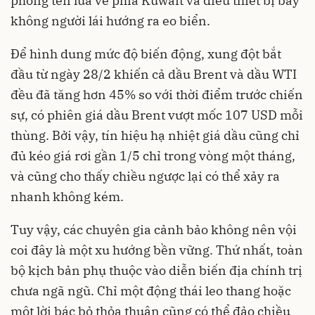
phóng tên lửa về phía Kuwait và điều thiết bị bay
không người lái hướng ra eo biển.
Để hình dung mức độ biến động, xung đột bắt
đầu từ ngày 28/2 khiến cả dầu Brent và dầu WTI
đều đã tăng hơn 45% so với thời điểm trước chiến
sự, có phiên giá dầu Brent vượt mốc 107 USD mỗi
thùng. Bởi vậy, tín hiệu hạ nhiệt giá dầu cũng chỉ
đủ kéo giá rơi gần 1/5 chỉ trong vòng một tháng,
và cũng cho thấy chiều ngược lại có thể xảy ra
nhanh không kém.
Tuy vậy, các chuyên gia cảnh bảo không nên vội
coi đây là một xu hướng bền vững. Thứ nhất, toàn
bộ kịch bản phụ thuộc vào diễn biến địa chính trị
chưa ngã ngũ. Chỉ một động thái leo thang hoặc
một lời bác bỏ thỏa thuận cũng có thể đảo chiều