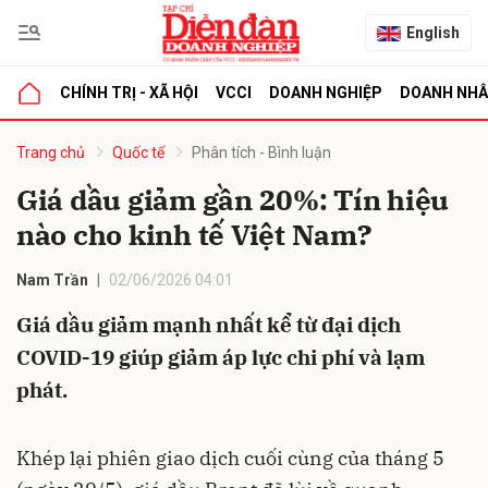
English
CHÍNH TRỊ - XÃ HỘI
VCCI
DOANH NGHIỆP
DOANH NH
bình luận
Trang chủ
Quốc tế
Phân tích - Bình luận
Giá dầu giảm gần 20%: Tín hiệu
nào cho kinh tế Việt Nam?
Nam Trần
02/06/2026 04:01
Giá dầu giảm mạnh nhất kể từ đại dịch
COVID-19 giúp giảm áp lực chi phí và lạm
Hủy
G
phát.
Khép lại phiên giao dịch cuối cùng của tháng 5