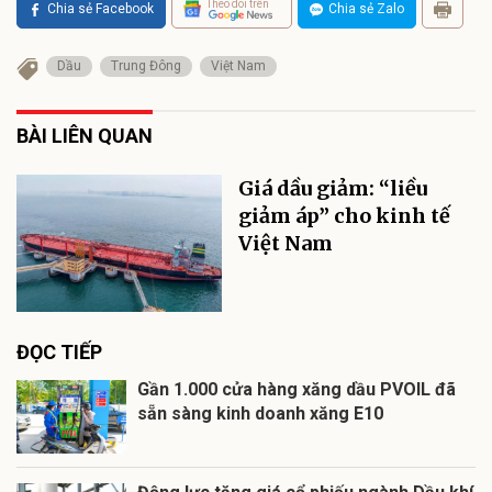
Theo dõi trên
Chia sẻ Facebook
Chia sẻ Zalo
Dầu
Trung Đông
Việt Nam
BÀI LIÊN QUAN
Giá dầu giảm: “liều
giảm áp” cho kinh tế
Việt Nam
ĐỌC TIẾP
Gần 1.000 cửa hàng xăng dầu PVOIL đã
sẵn sàng kinh doanh xăng E10