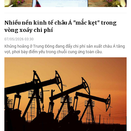
Nhiều nền kinh tế châu Á "mắc kẹt" trong
vòng xoáy chi phí
07/05/2026 03:30
Khủng hoảng ở Trung Đông đang đẩy chi phí sản xuất châu Á tăng
vọt, phơi bày điểm yếu trong chuỗi cung ứng toàn cầu.