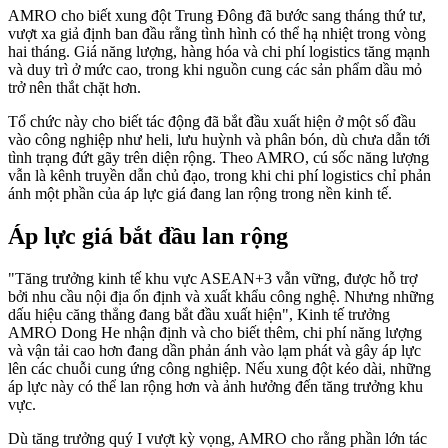
AMRO cho biết xung đột Trung Đông đã bước sang tháng thứ tư,
vượt xa giả định ban đầu rằng tình hình có thể hạ nhiệt trong vòng
hai tháng. Giá năng lượng, hàng hóa và chi phí logistics tăng mạnh
và duy trì ở mức cao, trong khi nguồn cung các sản phẩm dầu mỏ
trở nên thắt chặt hơn.
Tổ chức này cho biết tác động đã bắt đầu xuất hiện ở một số đầu
vào công nghiệp như heli, lưu huỳnh và phân bón, dù chưa dẫn tới
tình trạng đứt gãy trên diện rộng. Theo AMRO, cú sốc năng lượng
vẫn là kênh truyền dẫn chủ đạo, trong khi chi phí logistics chỉ phản
ánh một phần của áp lực giá đang lan rộng trong nền kinh tế.
Áp lực giá bắt đầu lan rộng
"Tăng trưởng kinh tế khu vực ASEAN+3 vẫn vững, được hỗ trợ
bởi nhu cầu nội địa ổn định và xuất khẩu công nghệ. Nhưng những
dấu hiệu căng thẳng đang bắt đầu xuất hiện", Kinh tế trưởng
AMRO Dong He nhận định và cho biết thêm, chi phí năng lượng
và vận tải cao hơn đang dần phản ánh vào lạm phát và gây áp lực
lên các chuỗi cung ứng công nghiệp. Nếu xung đột kéo dài, những
áp lực này có thể lan rộng hơn và ảnh hưởng đến tăng trưởng khu
vực.
Dù tăng trưởng quý I vượt kỳ vọng, AMRO cho rằng phần lớn tác