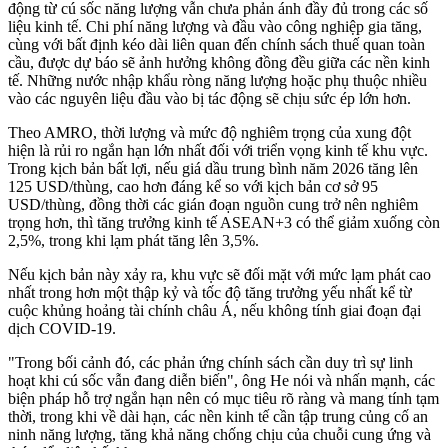
động từ cú sốc năng lượng vẫn chưa phản ánh đầy đủ trong các số
liệu kinh tế. Chi phí năng lượng và đầu vào công nghiệp gia tăng,
cùng với bất định kéo dài liên quan đến chính sách thuế quan toàn
cầu, được dự báo sẽ ảnh hưởng không đồng đều giữa các nền kinh
tế. Những nước nhập khẩu ròng năng lượng hoặc phụ thuộc nhiều
vào các nguyên liệu đầu vào bị tác động sẽ chịu sức ép lớn hơn.
Theo AMRO, thời lượng và mức độ nghiêm trọng của xung đột
hiện là rủi ro ngắn hạn lớn nhất đối với triển vọng kinh tế khu vực.
Trong kịch bản bất lợi, nếu giá dầu trung bình năm 2026 tăng lên
125 USD/thùng, cao hơn đáng kể so với kịch bản cơ sở 95
USD/thùng, đồng thời các gián đoạn nguồn cung trở nên nghiêm
trọng hơn, thì tăng trưởng kinh tế ASEAN+3 có thể giảm xuống còn
2,5%, trong khi lạm phát tăng lên 3,5%.
Nếu kịch bản này xảy ra, khu vực sẽ đối mặt với mức lạm phát cao
nhất trong hơn một thập kỷ và tốc độ tăng trưởng yếu nhất kể từ
cuộc khủng hoảng tài chính châu Á, nếu không tính giai đoạn đại
dịch COVID-19.
"Trong bối cảnh đó, các phản ứng chính sách cần duy trì sự linh
hoạt khi cú sốc vẫn đang diễn biến", ông He nói và nhấn mạnh, các
biện pháp hỗ trợ ngắn hạn nên có mục tiêu rõ ràng và mang tính tạm
thời, trong khi về dài hạn, các nền kinh tế cần tập trung củng cố an
ninh năng lượng, tăng khả năng chống chịu của chuỗi cung ứng và