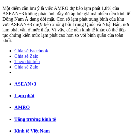
Một điểm cần lưu ý là việc AMRO dự báo lạm phát 1,8% của
ASEAN+3 không phản ánh đầy đủ áp lực giá mà nhiều nền kinh tế
Đông Nam Á đang đối mặt. Con số lạm phát trung bình của khu
vực ASEAN+3 được kéo xuống bởi Trung Quốc và Nhật Bản, nơi
lạm phát vẫn ở mức thấp. Vì vậy, các nền kinh tế khác có thể tiếp
tục chứng kiến mức lạm phát cao hơn so với bình quân của toàn
khối.
Chia sẻ Facebook
Chia sẻ Zalo
Theo dõi trên
Chia sẻ Zalo
ASEAN+3
Lạm phát
AMRO
Tăng trưởng kinh tế
Kinh tế Việt Nam