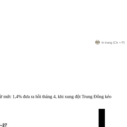
In trang
(Ctr + P)
ức 1,4% đưa ra hồi tháng 4, khi xung đột Trung Đông kéo