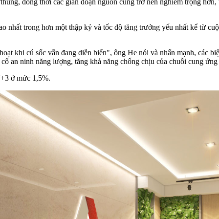
thùng, đồng thời các gián đoạn nguồn cung trở nên nghiêm trọng hơn,
o nhất trong hơn một thập kỷ và tốc độ tăng trưởng yếu nhất kể từ cuộ
 hoạt khi cú sốc vẫn đang diễn biến", ông He nói và nhấn mạnh, các bi
ng cố an ninh năng lượng, tăng khả năng chống chịu của chuỗi cung ứng 
+3 ở mức 1,5%.