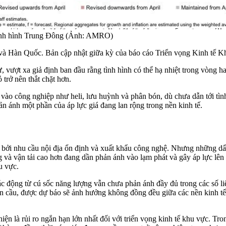
 tình hình Trung Đông (Ảnh: AMRO)
àn Quốc. Bản cập nhật giữa kỳ của báo cáo Triển vọng Kinh tế K
ượt xa giả định ban đầu rằng tình hình có thể hạ nhiệt trong vòng hai
trở nên thắt chặt hơn.
u vào công nghiệp như heli, lưu huỳnh và phân bón, dù chưa dẫn tới t
hản ánh một phần của áp lực giá đang lan rộng trong nền kinh tế.
ởi nhu cầu nội địa ổn định và xuất khẩu công nghệ. Nhưng những dấu 
và vận tải cao hơn đang dần phản ánh vào lạm phát và gây áp lực lên
u vực.
động từ cú sốc năng lượng vẫn chưa phản ánh đầy đủ trong các số liệ
toàn cầu, được dự báo sẽ ảnh hưởng không đồng đều giữa các nền kinh
là rủi ro ngắn hạn lớn nhất đối với triển vọng kinh tế khu vực. Trong