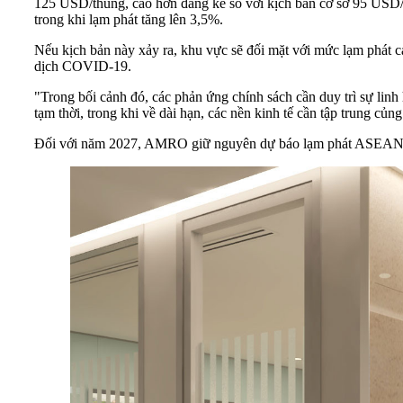
125 USD/thùng, cao hơn đáng kể so với kịch bản cơ sở 95 USD/
trong khi lạm phát tăng lên 3,5%.
Nếu kịch bản này xảy ra, khu vực sẽ đối mặt với mức lạm phát ca
dịch COVID-19.
"Trong bối cảnh đó, các phản ứng chính sách cần duy trì sự linh
tạm thời, trong khi về dài hạn, các nền kinh tế cần tập trung củ
Đối với năm 2027, AMRO giữ nguyên dự báo lạm phát ASEAN