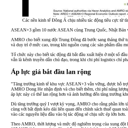
Các nền kinh tế Đông Á chịu nhiều tác động tiêu cực từ
ASEAN+3 gồm 10 nước ASEAN cùng Trung Quốc, Nhật Bản và H
AMRO cho biết xung đột Trung Đông đã bước sang tháng thứ tư, v
và duy trì ở mức cao, trong khi nguồn cung các sản phẩm dầu mỏ 
Tổ chức này cho biết tác động đã bắt đầu xuất hiện ở một số đầ
vẫn là kênh truyền dẫn chủ đạo, trong khi chi phí logistics chỉ p
Áp lực giá bắt đầu lan rộng
"Tăng trưởng kinh tế khu vực ASEAN+3 vẫn vững, được hỗ trợ b
AMRO Dong He nhận định và cho biết thêm, chi phí năng lượng 
áp lực này có thể lan rộng hơn và ảnh hưởng đến tăng trưởng kh
Dù tăng trưởng quý I vượt kỳ vọng, AMRO cho rằng phần lớn tác 
cùng với bất định kéo dài liên quan đến chính sách thuế quan 
vào các nguyên liệu đầu vào bị tác động sẽ chịu sức ép lớn hơn.
Theo AMRO, thời lượng và mức độ nghiêm trọng của xung đột hiện 