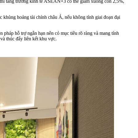
 thì tăng trưởng kinh tế ASEAN+3 có thể giảm xuống còn 2,5%,
c khủng hoảng tài chính châu Á, nếu không tính giai đoạn đại
ện pháp hỗ trợ ngắn hạn nên có mục tiêu rõ ràng và mang tính
và thúc đẩy liên kết khu vực.