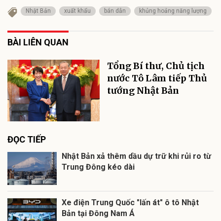
Nhật Bản
xuất khẩu
bán dẫn
khủng hoảng năng lượng
BÀI LIÊN QUAN
Tổng Bí thư, Chủ tịch
nước Tô Lâm tiếp Thủ
tướng Nhật Bản
ĐỌC TIẾP
Nhật Bản xả thêm dầu dự trữ khi rủi ro từ
Trung Đông kéo dài
Xe điện Trung Quốc "lấn át" ô tô Nhật
Bản tại Đông Nam Á