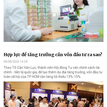
Hợp lực để tăng trưởng cần vốn đầu tư ra sao?
08/08/2026 16:29
Theo TS Cấn Văn Lực, thành viên Hội đồng Tư vấn chính sách tài
chính - tiền tệ quốc gia, để tạo thêm dư địa tăng trưởng, vốn đầu tư
toàn xã hội của TP HCM cần tăng tối thiểu 13%-15%.