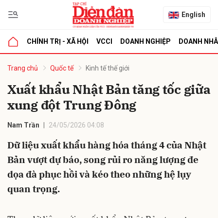
English
CHÍNH TRỊ - XÃ HỘI
VCCI
DOANH NGHIỆP
DOANH NH
bình luận
Trang chủ
Quốc tế
Kinh tế thế giới
Xuất khẩu Nhật Bản tăng tốc giữa
xung đột Trung Đông
Nam Trần
24/05/2026 04:08
Dữ liệu xuất khẩu hàng hóa tháng 4 của Nhật
Bản vượt dự báo, song rủi ro năng lượng đe
Hủy
G
dọa đà phục hồi và kéo theo những hệ lụy
quan trọng.