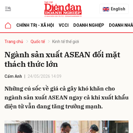
English
CHÍNH TRỊ - XÃ HỘI
VCCI
DOANH NGHIỆP
DOANH NH
bình luận
Trang chủ
Quốc tế
Kinh tế thế giới
Ngành sản xuất ASEAN đối mặt
thách thức lớn
Cẩm Anh
24/05/2026 14:09
Những cú sốc về giá cả gây khó khăn cho
ngành sản xuất ASEAN ngay cả khi xuất khẩu
Hủy
G
điện tử vẫn đang tăng trưởng mạnh.