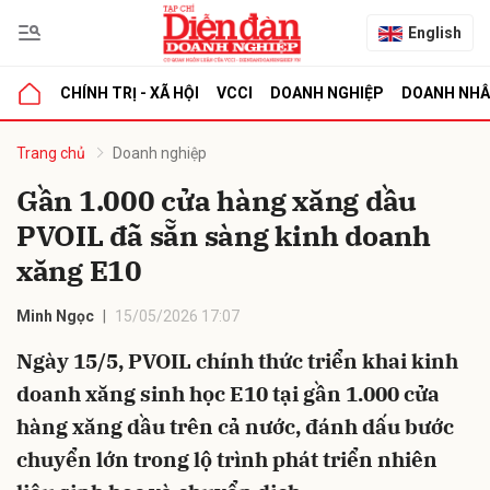
English
CHÍNH TRỊ - XÃ HỘI
VCCI
DOANH NGHIỆP
DOANH NH
bình luận
Trang chủ
Doanh nghiệp
Gần 1.000 cửa hàng xăng dầu
PVOIL đã sẵn sàng kinh doanh
xăng E10
Minh Ngọc
15/05/2026 17:07
Ngày 15/5, PVOIL chính thức triển khai kinh
Hủy
G
doanh xăng sinh học E10 tại gần 1.000 cửa
hàng xăng dầu trên cả nước, đánh dấu bước
chuyển lớn trong lộ trình phát triển nhiên