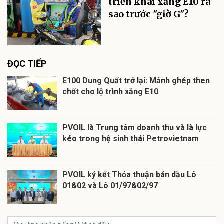
triển khai xăng E10 ra
sao trước "giờ G"?
ĐỌC TIẾP
E100 Dung Quất trở lại: Mảnh ghép then
chốt cho lộ trình xăng E10
PVOIL là Trung tâm doanh thu và là lực
kéo trong hệ sinh thái Petrovietnam
PVOIL ký kết Thỏa thuận bán dầu Lô
01&02 và Lô 01/97&02/97