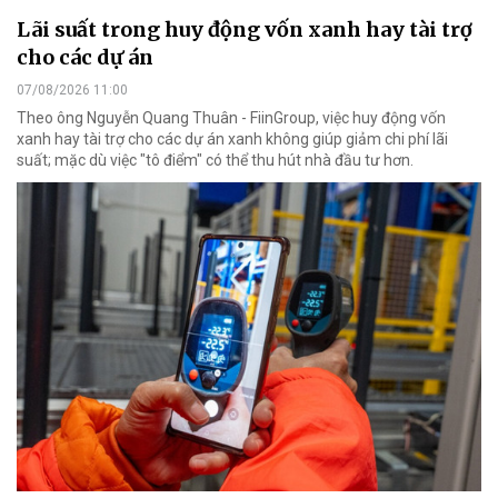
Lãi suất trong huy động vốn xanh hay tài trợ
cho các dự án
07/08/2026 11:00
Theo ông Nguyễn Quang Thuân - FiinGroup, việc huy động vốn
xanh hay tài trợ cho các dự án xanh không giúp giảm chi phí lãi
suất; mặc dù việc "tô điểm" có thể thu hút nhà đầu tư hơn.