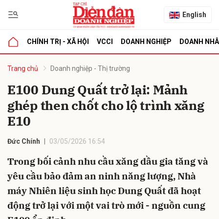
English
CHÍNH TRỊ - XÃ HỘI
VCCI
DOANH NGHIỆP
DOANH NH
bình luận
Trang chủ
Doanh nghiệp - Thị trường
E100 Dung Quất trở lại: Mảnh
ghép then chốt cho lộ trình xăng
E10
Đức Chính
03/05/2026 16:54
Trong bối cảnh nhu cầu xăng dầu gia tăng và
Hủy
G
yêu cầu bảo đảm an ninh năng lượng, Nhà
máy Nhiên liệu sinh học Dung Quất đã hoạt
động trở lại với một vai trò mới - nguồn cung