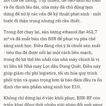
hồi của hệ thống. Tuy nhiên, để bảo đảm an toàn
và ổn định lâu dài, nhà máy đã chủ động tạm
dừng để xử lý các vấn đề kỹ thuật phát sinh - một
bước đi thận trọng nhưng rất cần thiết.
Trong đợt chạy lại, sản lượng ethanol đạt 462,7
m³ và đã xuất bán cho BSR để phục vụ pha chế
xăng sinh học. Điều đáng chú ý là chuỗi sản xuất
- tiêu thụ đã được nối lại một cách liền mạch,
trong đó lợi thế lớn nhất của nhà máy chính là vị
trí liền kề Nhà máy Lọc dầu Dung Quất. Điều này
giúp giảm chi phí logistics, tối ưu hóa quy trình
phối trộn và quan trọng hơn là bảo đảm đầu ra ổn
định cho sản phẩm xăng sinh học E10.
Không chỉ dừng lại ở việc khôi phục, BSR-BF còn
triển khai đồng thời nhiều giải pháp đổi mới sáng