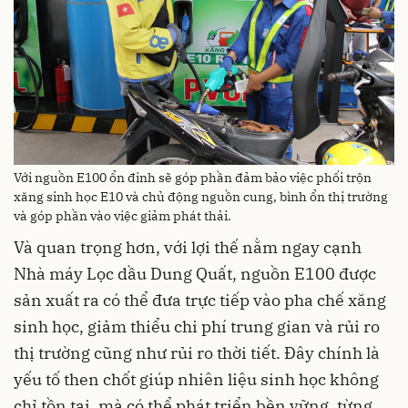
Với nguồn E100 ổn đinh sẽ góp phần đảm bảo việc phối trộn
xăng sinh học E10 và chủ động nguồn cung, bình ổn thị trường
và góp phần vào việc giảm phát thải.
Và quan trọng hơn, với lợi thế nằm ngay cạnh
Nhà máy Lọc dầu Dung Quất, nguồn E100 được
sản xuất ra có thể đưa trực tiếp vào pha chế xăng
sinh học, giảm thiểu chi phí trung gian và rủi ro
thị trường cũng như rủi ro thời tiết. Đây chính là
yếu tố then chốt giúp nhiên liệu sinh học không
chỉ tồn tại, mà có thể phát triển bền vững, từng