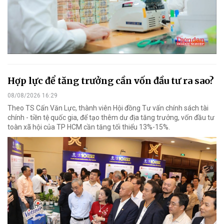
Hợp lực để tăng trưởng cần vốn đầu tư ra sao?
08/08/2026 16:29
Theo TS Cấn Văn Lực, thành viên Hội đồng Tư vấn chính sách tài
chính - tiền tệ quốc gia, để tạo thêm dư địa tăng trưởng, vốn đầu tư
toàn xã hội của TP HCM cần tăng tối thiểu 13%-15%.