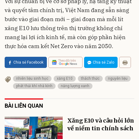
Với sự chuẩn bị về cơ sở pháp lý, hạ tầng kỹ thuật
và quyết tâm chính trị, Việt Nam đang sẵn sàng
bước vào giai đoạn mới – giai đoạn mà mỗi lít
xăng E10 lưu thông trên thị trường không chỉ
mang lại lợi ích kinh tế, mà còn góp phần hiện
thực hóa cam kết Net Zero vào năm 2050.
Theo dõi trên
Chia sẻ Facebook
Chia sẻ Zalo
nhiên liệu sinh học
xăng E10
thách thức
nguyên liệu
phát thải khí nhà kính
năng lượng xanh
BÀI LIÊN QUAN
Xăng E10 và câu hỏi lớn
về niềm tin chính sách