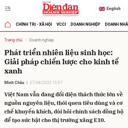
English
CHÍNH TRỊ - XÃ HỘI
VCCI
DOANH NGHIỆP
DOANH NH
bình luận
Trang chủ
Doanh nghiệp
Phát triển nhiên liệu sinh học:
Giải pháp chiến lược cho kinh tế
xanh
Minh Châu
27/08/2025 15:07
Việt Nam vẫn đang đối diện thách thức lớn về
Hủy
G
nguồn nguyên liệu, thói quen tiêu dùng và cơ
chế khuyến khích, đòi hỏi chính sách đồng bộ
để tạo sức bật cho thị trường xăng E10.