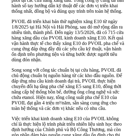
phối tại các cửa hàng xăng dầu. Tổng công ty cũng đã ban
hành sổ tay hướng dẫn kỹ thuật để các đơn vị triển khai
thống nhất, đồng bộ và đúng quy trình trên toàn hệ thống.
PVOIL đã triển khai bán thử nghiệm xăng E10 từ ngày
1/8/2025 tại Hà Nội và Hải Phòng, sau đó mở rộng dần ra
nhiều tỉnh, thành phố. Đến ngày 13/5/2026, đã có 715 cửa
hàng xăng dầu của PVOIL kinh doanh xăng E10. Kết quả
vận hành thực tế cho thấy xăng E10 do PVOIL pha chế và
cung ứng đáp ứng đầy đủ các yêu cầu kỹ thuật, vận hành
ổn định trên phương tiện và từng bước được người tiêu
dùng đón nhận.
Song song với công tác chuẩn bị tại cửa hàng, PVOIL đã
chủ động chuẩn bị nguồn hàng từ các kho đầu nguồn. Để
đáp ứng nhu cầu kinh doanh đại trà, PVOIL thực hiện
chuyển đổi hạ tầng pha chế xăng E5 sang E10, đồng thời
nâng cấp hệ thống bồn bể, đường ống công nghệ và sức
chứa etanol. Hiện nay, tổng công suất pha chế E10 của
PVOIL đạt gần 4 triệu m³/năm, sẵn sàng cung ứng cho
toàn hệ thống và các đơn vị khác nếu có nhu cầu.
Việc triển khai kinh doanh xăng E10 của PVOIL không
chỉ là thực hiện lộ trình phát triển nhiên liệu sinh học theo
định hướng của Chính phủ và Bộ Công Thương, mà còn
góp phần đảm bảo nguồn cung xăng dầu ổn định cho thị