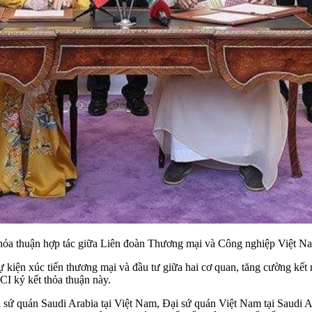
ỏa thuận hợp tác giữa Liên đoàn Thương mại và Công nghiệp Việt N
 kiện xúc tiến thương mại và đầu tư giữa hai cơ quan, tăng cường kết 
I ký kết thỏa thuận này.
 sứ quán Saudi Arabia tại Việt Nam, Đại sứ quán Việt Nam tại Saudi A