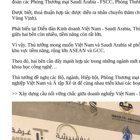
đoàn các Phòng Thương mại Saudi Arabia - FSCC, Phòng Thương 
Được biết, thoả thuận hợp tác được diễn ra nhân chuyến thăm
Vùng Vịnh).
Phát biểu tại Diễn đàn Kinh doanh Việt Nam - Saudi Arabia, Th
giữa hai bên còn nhiều, tiềm năng còn rất lớn.
Vì vậy, Thủ tướng mong muốn Việt Nam và Saudi Arabia sẽ phối 
khu vực tiềm năng, rộng lớn ASEAN và GCC.
Theo đó, hai bên cần đẩy mạnh hợp tác trong những ngành mới nổ
khoa học công nghệ…
Thủ tướng đề nghị các Bộ, ngành, Hiệp hội, Phòng Thương mại v
nghiệp Việt Nam và Ả rập Xê út để cùng nhau triển khai các hoạt
>>
Xây dựng cầu nối vững chắc giữa doanh nghiệp Việt Nam - 