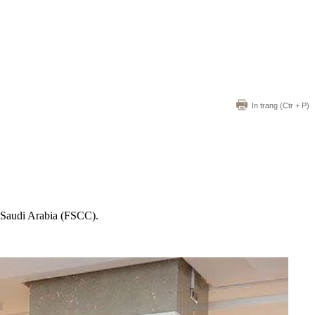
In trang
(Ctr + P)
 Saudi Arabia (FSCC).