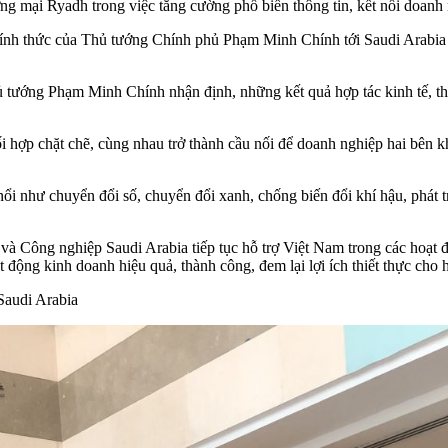
mại Ryadh trong việc tăng cường phổ biến thông tin, kết nối doanh 
 chính thức của Thủ tướng Chính phủ Phạm Minh Chính tới Saudi Arab
ủ tướng Phạm Minh Chính nhận định, những kết quả hợp tác kinh tế, th
hợp chặt chẽ, cùng nhau trở thành cầu nối để doanh nghiệp hai bên kh
i như chuyển đổi số, chuyển đổi xanh, chống biến đổi khí hậu, phát t
à Công nghiệp Saudi Arabia tiếp tục hỗ trợ Việt Nam trong các hoạt đ
 động kinh doanh hiệu quả, thành công, đem lại lợi ích thiết thực cho 
Saudi Arabia