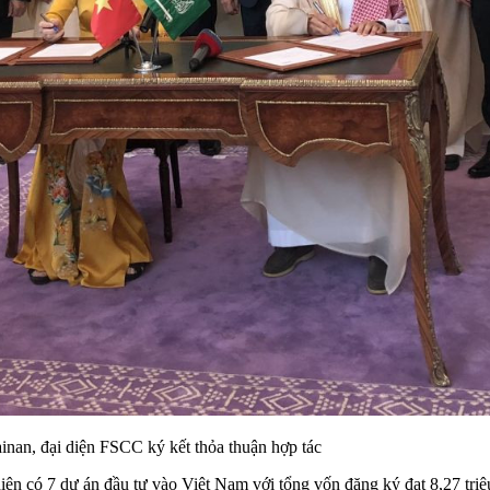
nan, đại diện FSCC ký kết thỏa thuận hợp tác
 hiện có 7 dự án đầu tư vào Việt Nam với tổng vốn đăng ký đạt 8,27 tr