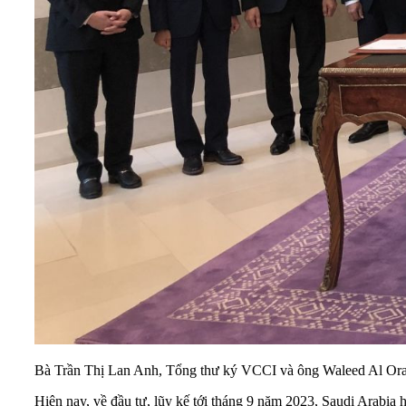
Bà Trần Thị Lan Anh, Tổng thư ký VCCI và ông Waleed Al Orai
Hiện nay, về đầu tư, lũy kế tới tháng 9 năm 2023, Saudi Arabia