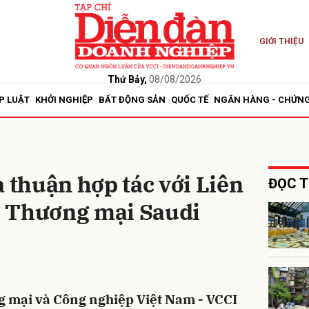
GIỚI THIỆU
bình luận
Thứ Bảy,
08/08/2026
P LUẬT
KHỞI NGHIỆP
BẤT ĐỘNG SẢN
QUỐC TẾ
NGÂN HÀNG - CHỨN
a thuận hợp tác với Liên
ĐỌC T
 Thương mại Saudi
Hủy
G
g mại và Công nghiệp Việt Nam - VCCI