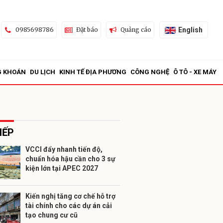
English
0985698786
Đặt báo
Quảng cáo
G KHOÁN
DU LỊCH
KINH TẾ ĐỊA PHƯƠNG
CÔNG NGHỆ
Ô TÔ - XE MÁY
IẾP
VCCI đẩy nhanh tiến độ,
chuẩn hóa hậu cần cho 3 sự
ửi
kiện lớn tại APEC 2027
Kiến nghị tăng cơ chế hỗ trợ
tài chính cho các dự án cải
tạo chung cư cũ