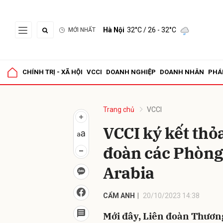
Hà Nội
32°C
/ 26 - 32°C
MỚI NHẤT
Gửi 
CHÍNH TRỊ - XÃ HỘI
VCCI
DOANH NGHIỆP
DOANH NHÂN
PHÁ
Trang chủ
VCCI
VCCI ký kết thỏ
đoàn các Phòng
Arabia
CẨM ANH
20/10/2023 14:38
Mới đây, Liên đoàn Thươn