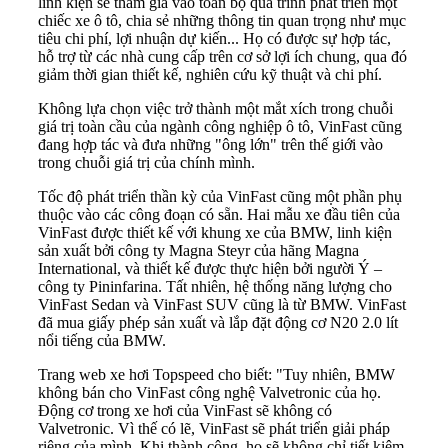
linh kiện sẽ tham gia vào toàn bộ quá trình phát triển một
chiếc xe ô tô, chia sẻ những thông tin quan trọng như mục
tiêu chi phí, lợi nhuận dự kiến... Họ có được sự hợp tác,
hỗ trợ từ các nhà cung cấp trên cơ sở lợi ích chung, qua đó
giảm thời gian thiết kế, nghiên cứu kỹ thuật và chi phí.
Không lựa chọn việc trở thành một mắt xích trong chuỗi
giá trị toàn cầu của ngành công nghiệp ô tô, VinFast cũng
đang hợp tác và đưa những "ông lớn" trên thế giới vào
trong chuỗi giá trị của chính mình.
Tốc độ phát triển thần kỳ của VinFast cũng một phần phụ
thuộc vào các công đoạn có sẵn. Hai mẫu xe đầu tiên của
VinFast được thiết kế với khung xe của BMW, linh kiện
sản xuất bởi công ty Magna Steyr của hãng Magna
International, và thiết kế được thực hiện bởi người Ý –
công ty Pininfarina. Tất nhiên, hệ thống năng lượng cho
VinFast Sedan và VinFast SUV cũng là từ BMW. VinFast
đã mua giấy phép sản xuất và lắp đặt động cơ N20 2.0 lít
nổi tiếng của BMW.
Trang web xe hơi Topspeed cho biết: "Tuy nhiên, BMW
không bán cho VinFast công nghệ Valvetronic của họ.
Động cơ trong xe hơi của VinFast sẽ không có
Valvetronic. Vì thế có lẽ, VinFast sẽ phát triển giải pháp
riêng của mình. Khi thành công, họ sẽ không chỉ tiết kiệm