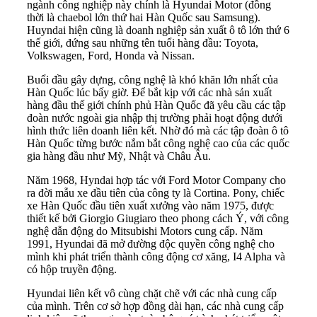
ngành công nghiệp này chính là Hyundai Motor (đồng
thời là chaebol lớn thứ hai Hàn Quốc sau Samsung).
Huyndai hiện cũng là doanh nghiệp sản xuất ô tô lớn thứ 6
thế giới, đứng sau những tên tuổi hàng đầu: Toyota,
Volkswagen, Ford, Honda và Nissan.
Buổi đầu gây dựng, công nghệ là khó khăn lớn nhất của
Hàn Quốc lúc bấy giờ. Để bắt kịp với các nhà sản xuất
hàng đầu thế giới chính phủ Hàn Quốc đã yêu cầu các tập
đoàn nước ngoài gia nhập thị trường phải hoạt động dưới
hình thức liên doanh liên kết. Nhờ đó mà các tập đoàn ô tô
Hàn Quốc từng bước nắm bắt công nghệ cao của các quốc
gia hàng đầu như Mỹ, Nhật và Châu Âu.
Năm 1968, Hyndai hợp tác với Ford Motor Company cho
ra đời mẫu xe đầu tiên của công ty là Cortina. Pony, chiếc
xe Hàn Quốc đầu tiên xuất xưởng vào năm 1975, được
thiết kế bởi Giorgio Giugiaro theo phong cách Ý, với công
nghệ dẫn động do Mitsubishi Motors cung cấp. Năm
1991, Hyundai đã mở đường độc quyền công nghệ cho
mình khi phát triển thành công động cơ xăng, I4 Alpha và
có hộp truyền động.
Hyundai liên kết vô cùng chặt chẽ với các nhà cung cấp
của mình. Trên cơ sở hợp đồng dài hạn, các nhà cung cấp