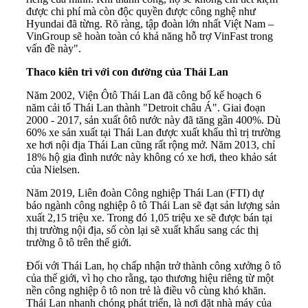
được chi phí mà còn độc quyền được công nghệ như
Hyundai đã từng. Rõ ràng, tập đoàn lớn nhất Việt Nam –
VinGroup sẽ hoàn toàn có khả năng hỗ trợ VinFast trong
vấn đề này".
Thaco kiên trì với con đường của Thái Lan
Năm 2002, Viện Ôtô Thái Lan đã công bố kế hoạch 6
năm cải tổ Thái Lan thành "Detroit châu Á". Giai đoạn
2000 - 2017, sản xuất ôtô nước này đã tăng gần 400%. Dù
60% xe sản xuất tại Thái Lan được xuất khẩu thì trị trường
xe hơi nội địa Thái Lan cũng rất rộng mở. Năm 2013, chỉ
18% hộ gia đình nước này không có xe hơi, theo khảo sát
của Nielsen.
Năm 2019, Liên đoàn Công nghiệp Thái Lan (FTI) dự
báo ngành công nghiệp ô tô Thái Lan sẽ đạt sản lượng sản
xuất 2,15 triệu xe. Trong đó 1,05 triệu xe sẽ được bán tại
thị trường nội địa, số còn lại sẽ xuất khẩu sang các thị
trường ô tô trên thế giới.
Đối với Thái Lan, họ chấp nhận trở thành công xưởng ô tô
của thế giới, vì họ cho rằng, tạo thương hiệu riêng từ một
nền công nghiệp ô tô non trẻ là điều vô cùng khó khăn.
Thái Lan nhanh chóng phát triển, là nơi đặt nhà máy của