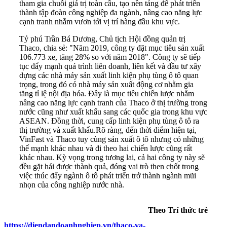
tham gia chuỗi giá trị toàn cầu, tạo nền tảng để phát triển
thành tập đoàn công nghiệp đa ngành, nâng cao năng lực
cạnh tranh nhằm vươn tới vị trí hàng đầu khu vực.
Tỷ phú Trần Bá Dương, Chủ tịch Hội đồng quản trị
Thaco, chia sẻ: "Năm 2019, công ty đặt mục tiêu sản xuất
106.773 xe, tăng 28% so với năm 2018". Công ty sẽ tiếp
tục đẩy mạnh quá trình liên doanh, liên kết và đầu tư xây
dựng các nhà máy sản xuất linh kiện phụ tùng ô tô quan
trọng, trong đó có nhà máy sản xuất động cơ nhằm gia
tăng tỉ lệ nội địa hóa. Đây là mục tiêu chiến lược nhằm
nâng cao năng lực cạnh tranh của Thaco ở thị trường trong
nước cũng như xuất khẩu sang các quốc gia trong khu vực
ASEAN. Đồng thời, cung cấp linh kiện phụ tùng ô tô ra
thị trường và xuất khẩu.Rõ ràng, đến thời điểm hiện tại,
VinFast và Thaco tuy cùng sản xuất ô tô nhưng có những
thế mạnh khác nhau và đi theo hai chiến lược cũng rất
khác nhau. Kỳ vọng trong tương lai, cả hai công ty này sẽ
đều gặt hái được thành quả, đóng vai trò then chốt trong
việc thúc đẩy ngành ô tô phát triển trở thành ngành mũi
nhọn của công nghiệp nước nhà.
Theo Trí thức trẻ
https://diendandoanhnghiep.vn/thaco-va-