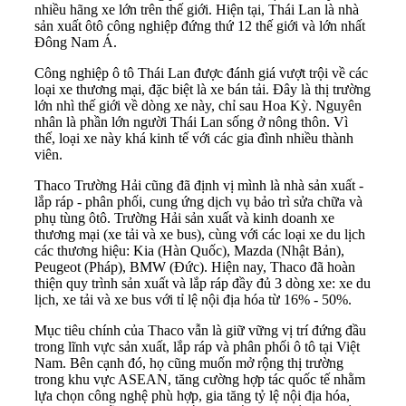
nhiều hãng xe lớn trên thế giới. Hiện tại, Thái Lan là nhà
sản xuất ôtô công nghiệp đứng thứ 12 thế giới và lớn nhất
Đông Nam Á.
Công nghiệp ô tô Thái Lan được đánh giá vượt trội về các
loại xe thương mại, đặc biệt là xe bán tải. Đây là thị trường
lớn nhì thế giới về dòng xe này, chỉ sau Hoa Kỳ. Nguyên
nhân là phần lớn người Thái Lan sống ở nông thôn. Vì
thế, loại xe này khá kinh tế với các gia đình nhiều thành
viên.
Thaco Trường Hải cũng đã định vị mình là nhà sản xuất -
lắp ráp - phân phối, cung ứng dịch vụ bảo trì sửa chữa và
phụ tùng ôtô. Trường Hải sản xuất và kinh doanh xe
thương mại (xe tải và xe bus), cùng với các loại xe du lịch
các thương hiệu: Kia (Hàn Quốc), Mazda (Nhật Bản),
Peugeot (Pháp), BMW (Đức). Hiện nay, Thaco đã hoàn
thiện quy trình sản xuất và lắp ráp đầy đủ 3 dòng xe: xe du
lịch, xe tải và xe bus với tỉ lệ nội địa hóa từ 16% - 50%.
Mục tiêu chính của Thaco vẫn là giữ vững vị trí đứng đầu
trong lĩnh vực sản xuất, lắp ráp và phân phối ô tô tại Việt
Nam. Bên cạnh đó, họ cũng muốn mở rộng thị trường
trong khu vực ASEAN, tăng cường hợp tác quốc tế nhằm
lựa chọn công nghệ phù hợp, gia tăng tỷ lệ nội địa hóa,