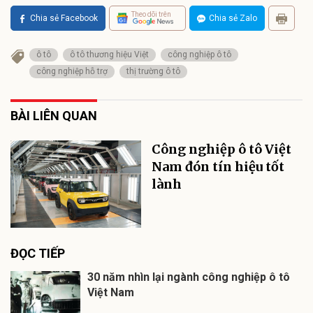
Theo dõi trên
Chia sẻ Facebook
Chia sẻ Zalo
ô tô
ô tô thương hiệu Việt
công nghiệp ô tô
công nghiệp hỗ trợ
thị trường ô tô
BÀI LIÊN QUAN
Công nghiệp ô tô Việt
Nam đón tín hiệu tốt
lành
ĐỌC TIẾP
30 năm nhìn lại ngành công nghiệp ô tô
Việt Nam