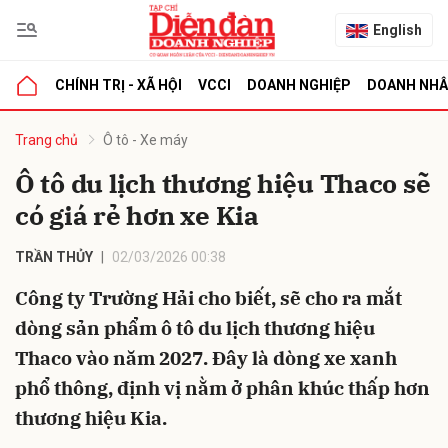
English
CHÍNH TRỊ - XÃ HỘI
VCCI
DOANH NGHIỆP
DOANH NH
bình luận
Trang chủ
Ô tô - Xe máy
Ô tô du lịch thương hiệu Thaco sẽ
có giá rẻ hơn xe Kia
TRẦN THỦY
02/03/2026 00:38
Công ty Trường Hải cho biết, sẽ cho ra mắt
dòng sản phẩm ô tô du lịch thương hiệu
Hủy
G
Thaco vào năm 2027. Đây là dòng xe xanh
phổ thông, định vị nằm ở phân khúc thấp hơn
thương hiệu Kia.