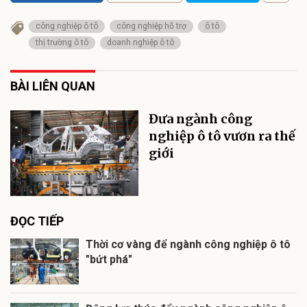
công nghiệp ô tô
công nghiệp hỗ trợ
ô tô
thị trường ô tô
doanh nghiệp ô tô
BÀI LIÊN QUAN
Đưa ngành công
nghiệp ô tô vươn ra thế
giới
ĐỌC TIẾP
Thời cơ vàng để ngành công nghiệp ô tô
"bứt phá"