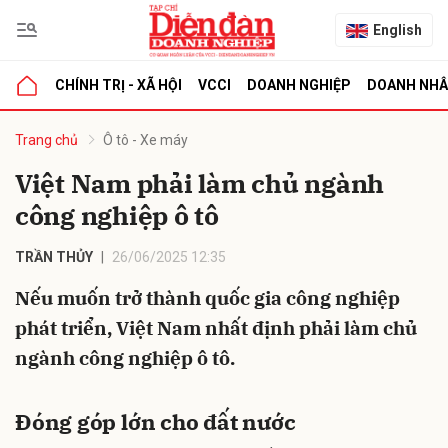
English
CHÍNH TRỊ - XÃ HỘI
VCCI
DOANH NGHIỆP
DOANH NH
bình luận
Trang chủ
Ô tô - Xe máy
Việt Nam phải làm chủ ngành
công nghiệp ô tô
TRẦN THỦY
26/06/2025 12:35
Nếu muốn trở thành quốc gia công nghiệp
phát triển, Việt Nam nhất định phải làm chủ
Hủy
G
ngành công nghiệp ô tô.
Đóng góp lớn cho đất nước