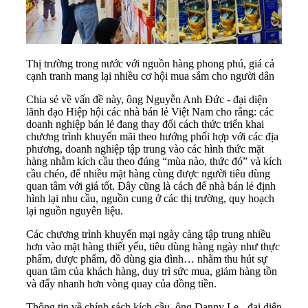
Thị trường trong nước với nguồn hàng phong phú, giá cả
cạnh tranh mang lại nhiều cơ hội mua sắm cho người dân
Chia sẻ về vấn đề này, ông Nguyễn Anh Đức - đại diện
lãnh đạo Hiệp hội các nhà bán lẻ Việt Nam cho rằng: các
doanh nghiệp bán lẻ đang thay đổi cách thức triển khai
chương trình khuyến mãi theo hướng phối hợp với các địa
phương, doanh nghiệp tập trung vào các hình thức mặt
hàng nhằm kích cầu theo đúng “mùa nào, thức đó” và kích
cầu chéo, để nhiều mặt hàng cùng được người tiêu dùng
quan tâm với giá tốt. Đây cũng là cách để nhà bán lẻ định
hình lại nhu cầu, nguồn cung ở các thị trường, quy hoạch
lại nguồn nguyên liệu.
Các chương trình khuyến mại ngày càng tập trung nhiều
hơn vào mặt hàng thiết yếu, tiêu dùng hàng ngày như thực
phẩm, dược phẩm, đồ dùng gia đình… nhằm thu hút sự
quan tâm của khách hàng, duy trì sức mua, giảm hàng tồn
và đẩy nhanh hơn vòng quay của đồng tiền.
Thông tin về chính sách kích cầu, ông Danny Le - đại diện