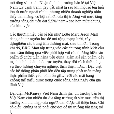
mở rộng sản xuất. Nhận định thị trường bán lẻ tại Việt
Nam tuy cạnh tranh gay gắt, nhất là sau khi một số tên tuổi
lớn từ nước ngoài rút lui nhưng nhiều doanh nghiệp nhìn
thấy tiềm năng, cơ hội rất lớn của thị trường với mức tăng
trưởng tổng chi tiêu đạt 5,5%/ năm - cao hơn mức chung
của khu vực.
Các thương hiệu bán lẻ lớn như Lotte Mart, Aeon Mall
đang đầu tư nguồn lực để mở rộng mạng lưới, xây
dựngthêm các trung tâm thương mại, siêu thị lớn. Trong
khi đó, BRG Mart tập trung vào các chương trình kích cầu
mua sắm thông qua việc phối hợp với các thương hiệu sản
phẩm tổ chức tuần hàng tiêu dùng, giảm giá sản phẩm, đẩy
mạnh kênh phân phối trực tuyến, thay đổi cách thức phục
vụ theo hướng chuyên nghiệp, thân thiện hơn… Đặc biệt,
các hệ thống phân phối lớn đều tập trung phát triển mảng
thực phẩm thiết yếu, bình ổn giá… với các mặt hàng
không thể thiếu được trong cuộc sống hàng ngày của gia
đình Việt.
Đại diện McKinsey Việt Nam đánh giá, thị trường bán lẻ
Việt Nam còn nhiều dư địa tăng trưởng từ sức mua trên thị
trường khi thu nhập của người dân được cải thiện hơn. Chỉ
có điều, chúng ta sẽ phải chờ đợi để thị trường bật tăng trở
lại.