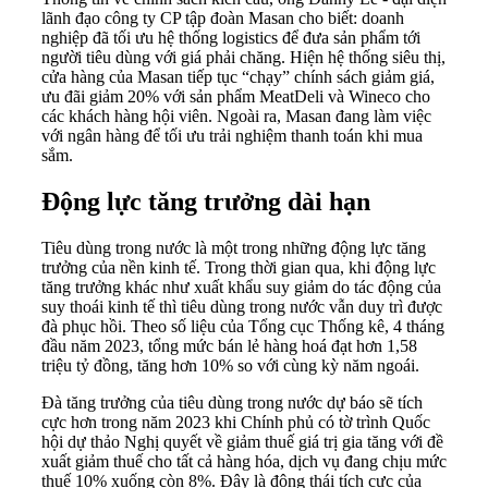
lãnh đạo công ty CP tập đoàn Masan cho biết: doanh
nghiệp đã tối ưu hệ thống
logistics
để đưa sản phẩm tới
người tiêu dùng với giá phải chăng. Hiện hệ thống siêu thị,
cửa hàng của Masan tiếp tục “chạy” chính sách giảm giá,
ưu đãi giảm 20% với sản phẩm MeatDeli và Wineco cho
các khách hàng hội viên. Ngoài ra, Masan đang làm việc
với ngân hàng để tối ưu trải nghiệm thanh toán khi mua
sắm.
Động lực tăng trưởng dài hạn
Tiêu dùng trong nước là một trong những động lực tăng
trưởng của nền kinh tế. Trong thời gian qua, khi động lực
tăng trưởng khác như xuất khẩu suy giảm do tác động của
suy thoái kinh tế thì tiêu dùng trong nước vẫn duy trì được
đà phục hồi. Theo số liệu của Tổng cục Thống kê, 4 tháng
đầu năm 2023, tổng mức bán lẻ hàng hoá đạt hơn 1,58
triệu tỷ đồng, tăng hơn 10% so với cùng kỳ năm ngoái.
Đà tăng trưởng của tiêu dùng trong nước dự báo sẽ tích
cực hơn trong năm 2023 khi Chính phủ có tờ trình Quốc
hội dự thảo Nghị quyết về giảm
thuế giá trị gia tăng
với đề
xuất giảm thuế cho tất cả hàng hóa, dịch vụ đang chịu mức
thuế 10% xuống còn 8%. Đây là động thái tích cực của