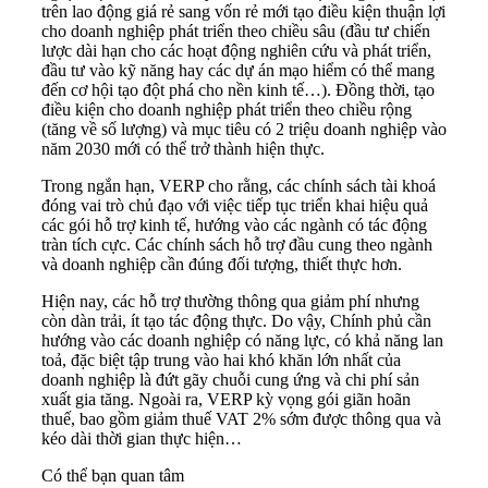
trên lao động giá rẻ sang vốn rẻ mới tạo điều kiện thuận lợi
cho doanh nghiệp phát triển theo chiều sâu (đầu tư chiến
lược dài hạn cho các hoạt động nghiên cứu và phát triển,
đầu tư vào kỹ năng hay các dự án mạo hiểm có thể mang
đến cơ hội tạo đột phá cho nền kinh tế…). Đồng thời, tạo
điều kiện cho doanh nghiệp phát triển theo chiều rộng
(tăng về số lượng) và mục tiêu có 2 triệu doanh nghiệp vào
năm 2030 mới có thể trở thành hiện thực.
Trong ngắn hạn, VERP cho rằng, các chính sách tài khoá
đóng vai trò chủ đạo với việc tiếp tục triển khai hiệu quả
các gói hỗ trợ kinh tế, hướng vào các ngành có tác động
tràn tích cực. Các chính sách hỗ trợ đầu cung theo ngành
và doanh nghiệp cần đúng đối tượng, thiết thực hơn.
Hiện nay, các hỗ trợ thường thông qua giảm phí nhưng
còn dàn trải, ít tạo tác động thực. Do vậy, Chính phủ cần
hướng vào các doanh nghiệp có năng lực, có khả năng lan
toả, đặc biệt tập trung vào hai khó khăn lớn nhất của
doanh nghiệp là đứt gãy chuỗi cung ứng và chi phí sản
xuất gia tăng. Ngoài ra, VERP kỳ vọng gói giãn hoãn
thuế, bao gồm giảm thuế VAT 2% sớm được thông qua và
kéo dài thời gian thực hiện…
Có thể bạn quan tâm