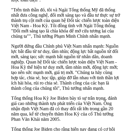
"Trên tinh thần đó, tôi và Ngài Tổng thống Mỹ đã thống
nhất đưa công nghệ, đổi mới sáng tạo và đầu tư thực sự trở
thành trụ cột mới của quan hệ Đối tác chiến lược toàn diện
Việt Nam - Hoa Kỳ. Tôi đồng tình với Ngài Tổng thống
"Đổi mới sáng tạo là chìa khóa để mở cửa tương lai của
chúng ta"", Thủ tướng Phạm Minh Chính nhấn mạnh.
Người đứng đầu Chính phủ Việt Nam nhấn mạnh: Nguồn
lực bắt đầu từ tư duy, tầm nhìn; động lực bắt nguồn từ đổi
mới, sáng tạo; sức mạnh bắt nguồn từ nhân dân, doanh
nghiệp. Quan hệ Đối tác chiến lược toàn diện Việt Nam -
Hoa Kỳ thể hiện tư duy mới, tầm nhìn mới, động lực mới;
tạo nên sức mạnh mới, giá trị mới. "Chúng ta hãy cùng
hợp tác, chia sẻ, học tập, giúp đỡ lẫn nhau với tinh thần lợi
ích hài hòa, rủi ro chia sẻ. Thành công của các bạn là
thành công của chúng tôi", Thủ tướng nhấn mạnh.
Tổng thống Hoa Kỳ Joe Biden bày tỏ sự trân trọng, đánh
giá cao những thành tựu phát triển của Việt Nam. Ông
nhận định Việt Nam đã có thay đổi rất lớn trong gần 20
năm qua, kể từ chuyến thăm Hoa Kỳ của cố Thủ tướng
Phan Văn Khải năm 2005.
Tổng thống Joe Biden cho rằng hiện nay đang có cơ hội