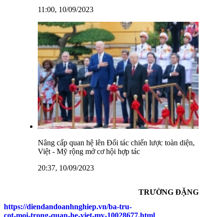
11:00, 10/09/2023
Nâng cấp quan hệ lên Đối tác chiến lược toàn diện,
Việt - Mỹ rộng mở cơ hội hợp tác
20:37, 10/09/2023
TRƯỜNG ĐẶNG
https://diendandoanhnghiep.vn/ba-tru-
cot-moi-trong-quan-he-viet-my-10028677.html