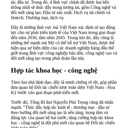
tác đầu tư. Trong đó, 4 lĩnh vực chính đã được hai bên
thống nhất sẽ thúc đẩy trong tương lai, gồm Công nghệ và
đổi mới sáng tạo; Đầu tư sản xuất; Dịch vụ tài chính và
fintech; Thương mại, dịch vụ.
Đây là những lĩnh vực mà Việt Nam xác định sẽ tạo động
lực cho sự phát triển kinh tế của Việt Nam trong giai đoạn
đến năm 2030, tầm nhìn 2045. Trong khi đó, đây cũng là
những thế mạnh mà Mỹ có thể hỗ trợ Việt Nam, được thể
hiện qua sự hiện diện của các doanh nghiệp hàng đầu thế
giới trong lĩnh vực công nghiệp bán dẫn, công nghệ cao và
đổi mới sáng tạo trong phái đoàn lần này.
Hợp tác khoa học - công nghệ
Theo hai nhà lãnh đạo, đây là minh chứng rõ rệt, góp phần
đưa
quan hệ Đối tác chiến lược toàn diện Việt Nam - Hoa
Kỳ
bước vào giai đoạn phát triển mới.
Trước đó, Tổng Bí thư Nguyễn Phú Trọng cũng đã nhấn
mạnh: "Thúc đẩy hợp tác kinh tế - thương mại - đầu tư
theo hướng đổi mới sáng tạo là nền tảng, trọng tâm và
động lực của quan hệ hai nước; tăng cường hợp tác khoa
học - công nghệ là đột phá mới của quan hệ Đối tác chiến
lược toàn diện".