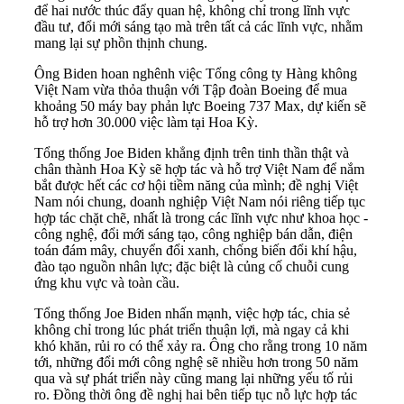
để hai nước thúc đẩy quan hệ, không chỉ trong lĩnh vực
đầu tư, đổi mới sáng tạo mà trên tất cả các lĩnh vực, nhằm
mang lại sự phồn thịnh chung.
Ông Biden hoan nghênh việc Tổng công ty Hàng không
Việt Nam vừa thỏa thuận với Tập đoàn Boeing để mua
khoảng 50 máy bay phản lực Boeing 737 Max, dự kiến sẽ
hỗ trợ hơn 30.000 việc làm tại Hoa Kỳ.
Tổng thống Joe Biden khẳng định trên tinh thần thật và
chân thành Hoa Kỳ sẽ hợp tác và hỗ trợ Việt Nam để nắm
bắt được hết các cơ hội tiềm năng của mình; đề nghị Việt
Nam nói chung, doanh nghiệp Việt Nam nói riêng tiếp tục
hợp tác chặt chẽ, nhất là trong các lĩnh vực như khoa học -
công nghệ, đổi mới sáng tạo, công nghiệp bán dẫn, điện
toán đám mây, chuyển đổi xanh, chống biến đổi khí hậu,
đào tạo nguồn nhân lực; đặc biệt là củng cố chuỗi cung
ứng khu vực và toàn cầu.
Tổng thống Joe Biden nhấn mạnh, việc hợp tác, chia sẻ
không chỉ trong lúc phát triển thuận lợi, mà ngay cả khi
khó khăn, rủi ro có thể xảy ra. Ông cho rằng trong 10 năm
tới, những đổi mới công nghệ sẽ nhiều hơn trong 50 năm
qua và sự phát triển này cũng mang lại những yếu tố rủi
ro. Đồng thời ông đề nghị hai bên tiếp tục nỗ lực hợp tác