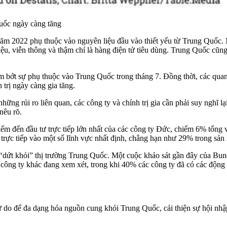
uốc ngày càng tăng
ăm 2022 phụ thuộc vào nguyên liệu đầu vào thiết yếu từ Trung Quốc.
ữ liệu, viễn thông và thậm chí là hàng điện tử tiêu dùng. Trung Quốc c
iảm bớt sự phụ thuộc vào Trung Quốc trong tháng 7. Đồng thời, các qu
 trị ngày càng gia tăng.
những rủi ro liên quan, các công ty và chính trị gia cần phải suy nghĩ 
nêu rõ.
m đến đầu tư trực tiếp lớn nhất của các công ty Đức, chiếm 6% tổng 
rực tiếp vào một số lĩnh vực nhất định, chẳng hạn như 29% trong sản x
 “dứt khỏi” thị trường Trung Quốc. Một cuộc khảo sát gần đây của Bu
công ty khác đang xem xét, trong khi 40% các công ty đã có các động 
do để đa dạng hóa nguồn cung khỏi Trung Quốc, cải thiện sự hội nhập 