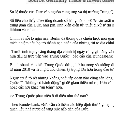
Sự lệ thuộc của Đức vào nguồn cung ứng và thị trường Trung Q
Số liệu cho thấy 25% tổng doanh số hàng hóa do Đức sản xuất n
trung gian của Đức, như pin, linh kiện điện tử, thiết bị xử lý d
lithium và coban.
Chính vì nỗi lo ngại này, Berlin đã thông qua chiến lược mới g
trách nhiệm nếu họ trở thành nạn nhân của những rủi ro địa chính
“Trước tình trạng căng thẳng địa chính trị ngày càng gia tăng và 
nữa đầu tư trực tiếp vào Trung Quốc”, báo cáo của Bundesbank 
Bundesbank cho biết Trung Quốc đứng thứ ba trong số những điể
từ năm 2010 và Trung Quốc chiếm tỷ trọng lớn hơn trong đầu tư t
Nguy cơ là rõ rệt nhưng không phải tập đoàn nào cũng sẵn lòng
Quốc đã “không có hành động” gì để giảm thiểu rủi ro, 16% các 
hoặc các nơi khác “an toàn” hơn.
>> Trung Quốc phát triển ô tô điện như thế nào?
Theo Bundesbank, Đức cần có thêm các hiệp định thương mại tự 
quan liêu nhà nước để tăng sức hấp dẫn của Đức.