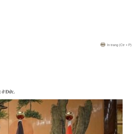
In trang
(Ctr + P)
t ở Đức.