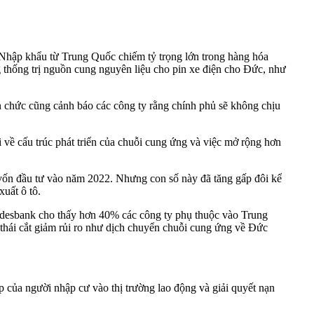
 Nhập khẩu từ Trung Quốc chiếm tỷ trọng lớn trong hàng hóa
ũng thống trị nguồn cung nguyên liệu cho pin xe điện cho Đức, như
an chức cũng cảnh báo các công ty rằng chính phủ sẽ không chịu
lại về cấu trúc phát triển của chuỗi cung ứng và việc mở rộng hơn
vốn đầu tư vào năm 2022. Nhưng con số này đã tăng gấp đôi kể
uất ô tô.
ndesbank cho thấy hơn 40% các công ty phụ thuộc vào Trung
thái cắt giảm rủi ro như dịch chuyển chuỗi cung ứng về Đức
của người nhập cư vào thị trường lao động và giải quyết nạn