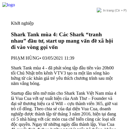
In trang
(Ctr + P)
Khởi nghiệp
Shark Tank mùa 4: Các Shark “tranh
nhau” đầu tư, start up mang vấn đề xã hội
đi vào vòng gọi vốn
PHẠM HÙNG
•
03/05/2021 11:39
Shark Tank mùa 4 - đã phát sóng tập đầu tiên vào 20h00
tối Chủ Nhật trên kênh VTV3 tạo ra một làn sóng hào
hứng từ các khán giả trẻ yêu thích chương trình sau một
năm vắng bóng.
Startup đầu tiên mở màn cho
Shark Tank Việt Nam
mùa 4
là Vua Cua với sự xuất hiện của Anh Thư – Founder và
đại sứ thương hiệu ca sĩ Will – cựu thành viên 365, giữ vai
trò cổ đông. Theo chia sẻ của đại diện Vua Cua, doanh
nghiệp được thành lập từ tháng 3 năm 2016, hiện tại đang
có 5 nhà hàng với các món cua chế biến cùng các loại sốt
độc quyền. Ngay từ những ngày đầu thành lập, Vua Cua