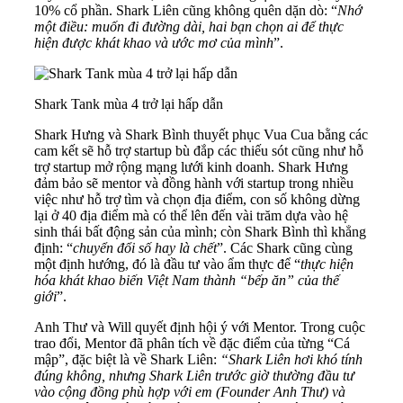
10% cổ phần. Shark Liên cũng không quên dặn dò: “
Nhớ
một điều: muốn đi đường dài, hai bạn chọn ai để thực
hiện được khát khao và ước mơ của mình
”.
Shark Tank mùa 4 trở lại hấp dẫn
Shark Hưng và Shark Bình thuyết phục Vua Cua bằng các
cam kết sẽ hỗ trợ startup bù đắp các thiếu sót cũng như hỗ
trợ startup mở rộng mạng lưới kinh doanh. Shark Hưng
đảm bảo sẽ mentor và đồng hành với startup trong nhiều
việc như hỗ trợ tìm và chọn địa điểm, con số không dừng
lại ở 40 địa điểm mà có thể lên đến vài trăm dựa vào hệ
sinh thái bất động sản của mình; còn Shark Bình thì khẳng
định: “
chuyển đổi số hay là chết
”. Các Shark cũng cùng
một định hướng, đó là đầu tư vào ẩm thực để “
thực hiện
hóa khát khao biến Việt Nam thành “bếp ăn” của thế
giới
”.
Anh Thư và Will quyết định hội ý với Mentor. Trong cuộc
trao đổi, Mentor đã phân tích về đặc điểm của từng “Cá
mập”, đặc biệt là về Shark Liên:
“
Shark Liên
hơi khó tính
đúng không, nhưng Shark Liên trước giờ thường đầu tư
vào cộng đồng phù hợp với em (Founder Anh Thư) và