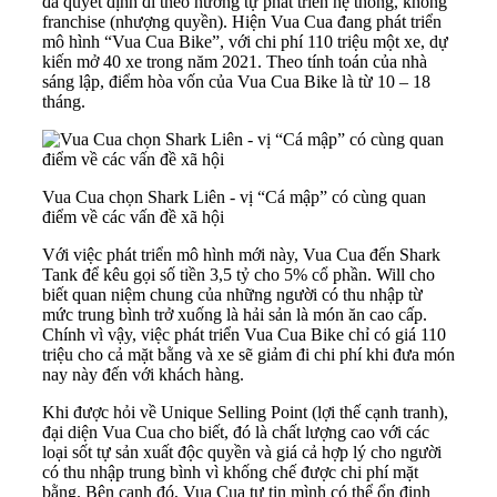
đã quyết định đi theo hướng tự phát triển hệ thống, không
franchise (nhượng quyền). Hiện Vua Cua đang phát triển
mô hình “Vua Cua Bike”, với chi phí 110 triệu một xe, dự
kiến mở 40 xe trong năm 2021. Theo tính toán của nhà
sáng lập, điểm hòa vốn của Vua Cua Bike là từ 10 – 18
tháng.
Vua Cua chọn Shark Liên - vị “Cá mập” có cùng quan
điểm về các vấn đề xã hội
Với việc phát triển mô hình mới này, Vua Cua đến Shark
Tank để kêu gọi số tiền 3,5 tỷ cho 5% cổ phần. Will cho
biết quan niệm chung của những người có thu nhập từ
mức trung bình trở xuống là hải sản là món ăn cao cấp.
Chính vì vậy, việc phát triển Vua Cua Bike chỉ có giá 110
triệu cho cả mặt bằng và xe sẽ giảm đi chi phí khi đưa món
nay này đến với khách hàng.
Khi được hỏi về Unique Selling Point (lợi thế cạnh tranh),
đại diện Vua Cua cho biết, đó là chất lượng cao với các
loại sốt tự sản xuất độc quyền và giá cả hợp lý cho người
có thu nhập trung bình vì khống chế được chi phí mặt
bằng. Bên cạnh đó, Vua Cua tự tin mình có thể ổn định