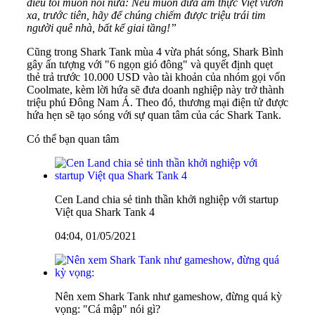
điều tôi muốn nói nữa: Nếu muốn đưa ẩm thực Việt vươn
xa, trước tiên, hãy để chúng chiếm được triệu trái tim
người quê nhà, bất kể giai tầng!”
Cũng trong Shark Tank mùa 4 vừa phát sóng, Shark Bình
gây ấn tượng với "6 ngọn gió đông" và quyết định quẹt
thẻ trả trước 10.000 USD vào tài khoản của nhóm gọi vốn
Coolmate, kèm lời hứa sẽ đưa doanh nghiệp này trở thành
triệu phú Đông Nam Á. Theo đó, thương mại điện tử được
hứa hẹn sẽ tạo sóng với sự quan tâm của các Shark Tank.
Có thể bạn quan tâm
Cen Land chia sẻ tinh thần khởi nghiệp với startup
Việt qua Shark Tank 4
04:04, 01/05/2021
Nên xem Shark Tank như gameshow, đừng quá kỳ
vọng: "Cá mập" nói gì?