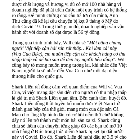
được chất lượng và hương vị dù có mở 100 nhà hàng vì
doanh nghiệp đã phát triển được một quy trình có hệ thống
rõ ràng. Để minh chứng cho câu trả lời của mình, Anh
Thư cũng đã kể lại câu chuyện bị kẹt 9 tháng ở Mỹ do
dịch Covid 19. Trong thời gian đó, doanh nghiệp vẫn vận
hành tốt với doanh số đạt được là 56 tỷ đồng.
Trong qua trình trình bày, Will chia sẻ “
Mặt bằng chung
người Việt tiếp cận hải sản rất thấp…Khi làm cái này
(Vua Cua Bike), em muốn tiếp cận các khách hàng có thu
nhập thấp và để hải sản dễ đến tay người tiêu dùng
”. Will
cũng bày tỏ mong muốn trong tương lai, khi nhắc đến Việt
Nam, người ta sẽ nhắc đến Vua Cua như một đại diện
thương hiệu cho quốc gia.
Shark Liên rất đồng cảm với quan điểm của Will và Vua
Cua, vì việc mang đặc sản đến cho người có thu nhập thấp
là giá trị mà Shark Liên quan tâm. Bên cạnh tâm huyết đó,
Shark Liên đồng thời tuyên bố muốn đưa Việt Nam trở
thành gian bếp của thế giới, mang món cua đặc sản Cà
Mau cho tầng lớp bình dân có cơ hội nếm thử chứ không
đẩy nó lên trở thành một món hải sản xa xỉ. Shark cũng
chia sẻ thêm câu chuyện từng giúp đỡ các bạn trẻ mở 10
nhà hàng ở Đức trong thời điểm Shark bị kẹt lại đất nước
này vì Covid. Do đó, Shark Liên đề nghị đầu tư 3,5 tỷ cho