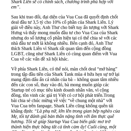
Shark Liên sẽ có chính sách, chương trình phù hợp với
em”.
Sau khi trao đổi, đại diện của Vua Cua đã quyết định chốt
deal đầu tư 3,5 tỷ cho 10% cổ phần của Shark Liên. Lý
giải về điều này, Anh Thư cho biết tuy ấn tượng với Shark
Hưng và thấy mong muốn đầu tư cho Vua Cua của Shark
nhưng do số lượng cổ phần hiện tại có thể chia sẻ với các
nhà đầu tư mới là không nhiều. Bên cạnh đó, Anh Thư
thích Shark Liên vì Shark rất quan tâm đến cộng đồng
LGBT, cũng như Shark Liên có cùng quan điểm với Vua
Cua về các vấn đề xã hội khác.
Về phía Shark Liên, có thể nói, màn chốt deal “mở hàng”
trong tập đầu tiên của Shark Tank mùa 4 hứa hẹn sự trở lại
mang đậm dấu ấn cá nhân của bà – không quan tâm nhiều
đến các con số, thay vào đó, bà mong muốn giúp các
Startup trẻ có mục tiêu kinh doanh nhân văn, vì cộng
đồng, tôn vinh các giá trị Việt có cơ hội phát triển.Trong
bài chia sẻ chúc mừng về việc “về chung một nhà” với
Vua Cua trên fanpage, Shark Liên cũng không quên tái
khẳng định:
“Là phụ nữ, lớn lên trong gian bếp nghèo của
Mẹ, tôi tự đánh giá bản thân nặng tình với ẩm thực quê
hương. Tôi sẽ giúp Startup Vua Cua biến giấc mơ trở
thành hiện thực bằng tất cả tình cảm ấy! Cuối cùng, một