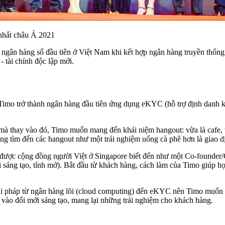
 nhất châu Á 2021
ngân hàng số đầu tiên ở Việt Nam khi kết hợp ngân hàng truyền thống
 tài chính độc lập mới.
Timo trở thành ngân hàng đầu tiên ứng dụng eKYC (hỗ trợ định danh k
mà thay vào đó, Timo muốn mang đến khái niệm hangout: vừa là cafe, v
ng tìm đến các hangout như một trải nghiệm uống cà phê hơn là giao dị
được cộng đồng người Việt ở Singapore biết đến như một Co-founder
sáng tạo, tính mở). Bắt đầu từ khách hàng, cách làm của Timo giúp họ g
i pháp từ ngân hàng lõi (cloud computing) đến eKYC nên Timo muốn đi 
g vào đổi mới sáng tạo, mang lại những trải nghiệm cho khách hàng.