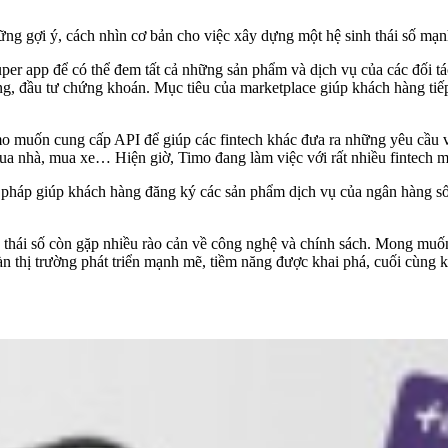
ng gợi ý, cách nhìn cơ bản cho việc xây dựng một hệ sinh thái số mạ
super app để có thể đem tất cả những sản phẩm và dịch vụ của các đối 
ùng, đầu tư chứng khoán. Mục tiêu của marketplace giúp khách hàng tiế
 muốn cung cấp API để giúp các fintech khác đưa ra những yêu cầu về
 nhà, mua xe… Hiện giờ, Timo đang làm việc với rất nhiều fintech mới 
i pháp giúp khách hàng đăng ký các sản phẩm dịch vụ của ngân hàng số
 thái số còn gặp nhiều rào cản về công nghệ và chính sách. Mong muốn
oàn thị trường phát triển mạnh mẽ, tiềm năng được khai phá, cuối cùng