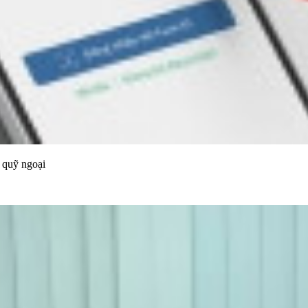
 quỹ ngoại