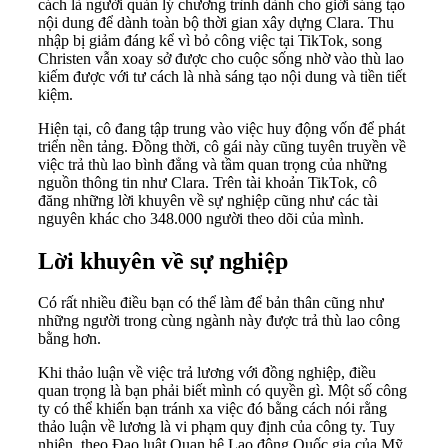
cách là người quản lý chương trình dành cho giới sáng tạo
nội dung để dành toàn bộ thời gian xây dựng Clara. Thu
nhập bị giảm đáng kể vì bỏ công việc tại TikTok, song
Christen vẫn xoay sở được cho cuộc sống nhờ vào thù lao
kiếm được với tư cách là nhà sáng tạo nội dung và tiền tiết
kiệm.
Hiện tại, cô đang tập trung vào việc huy động vốn để phát
triển nền tảng. Đồng thời, cô gái này cũng tuyên truyền về
việc trả thù lao bình đẳng và tầm quan trọng của những
nguồn thông tin như Clara. Trên tài khoản TikTok, cô
đăng những lời khuyên về sự nghiệp cũng như các tài
nguyên khác cho 348.000 người theo dõi của mình.
Lời khuyên về sự nghiệp
Có rất nhiều điều bạn có thể làm để bản thân cũng như
những người trong cùng ngành này được trả thù lao công
bằng hơn.
Khi thảo luận về việc trả lương với đồng nghiệp, điều
quan trọng là bạn phải biết mình có quyền gì. Một số công
ty có thể khiến bạn tránh xa việc đó bằng cách nói rằng
thảo luận về lương là vi phạm quy định của công ty. Tuy
nhiên, theo Đạo luật Quan hệ Lao động Quốc gia của Mỹ,