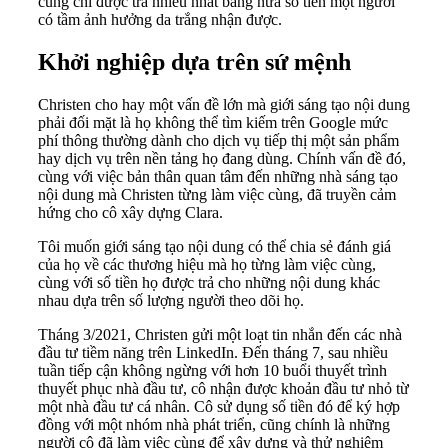
cũng chỉ được trả nhiều nhất bằng nửa số tiền một người
có tầm ảnh hưởng da trắng nhận được.
Khởi nghiệp dựa trên sứ mệnh
Christen cho hay một vấn đề lớn mà giới sáng tạo nội dung
phải đối mặt là họ không thể tìm kiếm trên Google mức
phí thông thường dành cho dịch vụ tiếp thị một sản phẩm
hay dịch vụ trên nền tảng họ đang dùng. Chính vấn đề đó,
cùng với việc bản thân quan tâm đến những nhà sáng tạo
nội dung mà Christen từng làm việc cùng, đã truyền cảm
hứng cho cô xây dựng Clara.
Tôi muốn giới sáng tạo nội dung có thể chia sẻ đánh giá
của họ về các thương hiệu mà họ từng làm việc cùng,
cùng với số tiền họ được trả cho những nội dung khác
nhau dựa trên số lượng người theo dõi họ.
Tháng 3/2021, Christen gửi một loạt tin nhắn đến các nhà
đầu tư tiềm năng trên LinkedIn. Đến tháng 7, sau nhiều
tuần tiếp cận không ngừng với hơn 10 buổi thuyết trình
thuyết phục nhà đầu tư, cô nhận được khoản đầu tư nhỏ từ
một nhà đầu tư cá nhân. Cô sử dụng số tiền đó để ký hợp
đồng với một nhóm nhà phát triển, cũng chính là những
người cô đã làm việc cùng để xây dựng và thử nghiệm