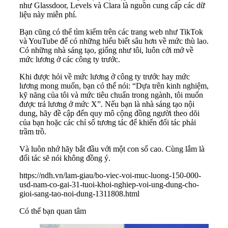
như Glassdoor, Levels và Clara là nguồn cung cấp các dữ
liệu này miễn phí.
Bạn cũng có thể tìm kiếm trên các trang web như TikTok
và YouTube để có những hiểu biết sâu hơn về mức thù lao.
Có những nhà sáng tạo, giống như tôi, luôn cởi mở về
mức lương ở các công ty trước.
Khi được hỏi về mức lương ở công ty trước hay mức
lương mong muốn, bạn có thể nói: “Dựa trên kinh nghiệm,
kỹ năng của tôi và mức tiêu chuẩn trong ngành, tôi muốn
được trả lương ở mức X”. Nếu bạn là nhà sáng tạo nội
dung, hãy đề cập đến quy mô cộng đồng người theo dõi
của bạn hoặc các chỉ số tương tác để khiến đối tác phải
trầm trồ.
Và luôn nhớ hãy bắt đầu với một con số cao. Cùng lắm là
đối tác sẽ nói không đồng ý.
https://ndh.vn/lam-giau/bo-viec-voi-muc-luong-150-000-
usd-nam-co-gai-31-tuoi-khoi-nghiep-voi-ung-dung-cho-
gioi-sang-tao-noi-dung-1311808.html
Có thể bạn quan tâm