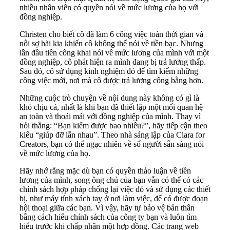
nhiều nhân viên có quyền nói về mức lương của họ với
đồng nghiệp.
Christen cho biết cô đã làm 6 công việc toàn thời gian và
nỗi sợ hãi kia khiến cô không thể nói về tiền bạc. Nhưng
lần đầu tiên công khai nói về mức lương của mình với một
đồng nghiệp, cô phát hiện ra mình đang bị trả lương thấp.
Sau đó, cô sử dụng kinh nghiệm đó để tìm kiếm những
công việc mới, nơi mà cô được trả lương công bằng hơn.
Những cuộc trò chuyện về nội dung này không có gì là
khó chịu cả, nhất là khi bạn đã thiết lập một mối quan hệ
an toàn và thoải mái với đồng nghiệp của mình. Thay vì
hỏi thẳng: “Bạn kiếm được bao nhiêu?”, hãy tiếp cận theo
kiểu “giúp đỡ lẫn nhau”. Theo nhà sáng lập của Clara for
Creators, bạn có thể ngạc nhiên về số người sẵn sàng nói
về mức lương của họ.
Hãy nhớ rằng mặc dù bạn có quyền thảo luận về tiền
lương của mình, song ông chủ của bạn vẫn có thể có các
chính sách hợp pháp chống lại việc đó và sử dụng các thiết
bị, như máy tính xách tay ở nơi làm việc, để có được đoạn
hội thoại giữa các bạn. Vì vậy, hãy tự bảo vệ bản thân
bằng cách hiểu chính sách của công ty bạn và luôn tìm
hiểu trước khi chấp nhận một hợp đồng. Các trang web