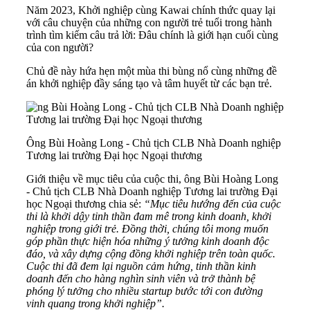
Năm 2023, Khởi nghiệp cùng Kawai chính thức quay lại
với câu chuyện của những con người trẻ tuổi trong hành
trình tìm kiếm câu trả lời: Đâu chính là giới hạn cuối cùng
của con người?
Chủ đề này hứa hẹn một mùa thi bùng nổ cùng những đề
án khởi nghiệp đầy sáng tạo và tâm huyết từ các bạn trẻ.
Ông Bùi Hoàng Long - Chủ tịch CLB Nhà Doanh nghiệp
Tương lai trường Đại học Ngoại thương
Giới thiệu về mục tiêu của cuộc thi, ông Bùi Hoàng Long
- Chủ tịch CLB Nhà Doanh nghiệp Tương lai trường Đại
học Ngoại thương chia sẻ:
“Mục tiêu hướng đến của cuộc
thi là khởi dậy tinh thần đam mê trong kinh doanh, khởi
nghiệp trong giới trẻ. Đồng thời, chúng tôi mong muốn
góp phần thực hiện hóa những ý tưởng kinh doanh độc
đáo, và xây dựng cộng đồng khởi nghiệp trên toàn quốc.
Cuộc thi đã đem lại nguồn cảm hứng, tinh thần kinh
doanh đến cho hàng nghìn sinh viên và trở thành bệ
phóng lý tưởng cho nhiều startup bước tới con đường
vinh quang trong khởi nghiệp”.