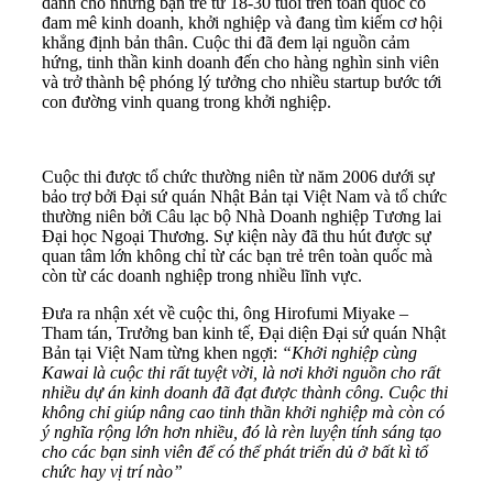
dành cho những bạn trẻ từ 18-30 tuổi trên toàn quốc có
đam mê kinh doanh, khởi nghiệp và đang tìm kiếm cơ hội
khẳng định bản thân. Cuộc thi đã đem lại nguồn cảm
hứng, tinh thần kinh doanh đến cho hàng nghìn sinh viên
và trở thành bệ phóng lý tưởng cho nhiều startup bước tới
con đường vinh quang trong khởi nghiệp.
Cuộc thi được tổ chức thường niên từ năm 2006 dưới sự
bảo trợ bởi Đại sứ quán Nhật Bản tại Việt Nam và tổ chức
thường niên bởi Câu lạc bộ Nhà Doanh nghiệp Tương lai
Đại học Ngoại Thương. Sự kiện này đã thu hút được sự
quan tâm lớn không chỉ từ các bạn trẻ trên toàn quốc mà
còn từ các doanh nghiệp trong nhiều lĩnh vực.
Đưa ra nhận xét về cuộc thi, ông Hirofumi Miyake –
Tham tán, Trưởng ban kinh tế, Đại diện Đại sứ quán Nhật
Bản tại Việt Nam từng khen ngợi:
“Khởi nghiệp cùng
Kawai là cuộc thi rất tuyệt vời, là nơi khởi nguồn cho rất
nhiều dự án kinh doanh đã đạt được thành công. Cuộc thi
không chỉ giúp nâng cao tinh thần khởi nghiệp mà còn có
ý nghĩa rộng lớn hơn nhiều, đó là rèn luyện tính sáng tạo
cho các bạn sinh viên để có thể phát triển dủ ở bất kì tổ
chức hay vị trí nào”