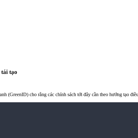
tái tạo
 (GreenID) cho rằng các chính sách tới đây cần theo hướng tạo điều k
n-cho-nang-luong-tai-tao-10039671.html