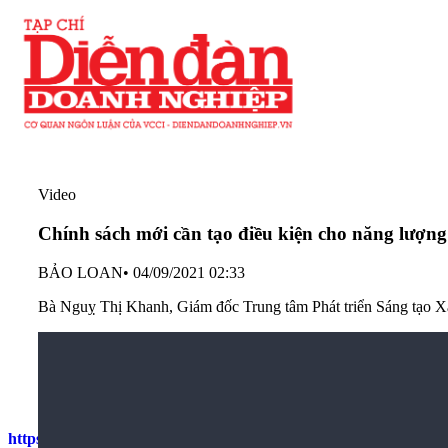
Video
Chính sách mới cần tạo điều kiện cho năng lượng 
BẢO LOAN
•
04/09/2021 02:33
Bà Nguỵ Thị Khanh, Giám đốc Trung tâm Phát triển Sáng tạo Xanh
Quý vị có thông tin phù hợp với chuyên mục xin gửi về:
Email:
media@dddn.com.vn
https://diendandoanhnghiep.vn/chinh-sach-moi-can-tao-dieu-kie