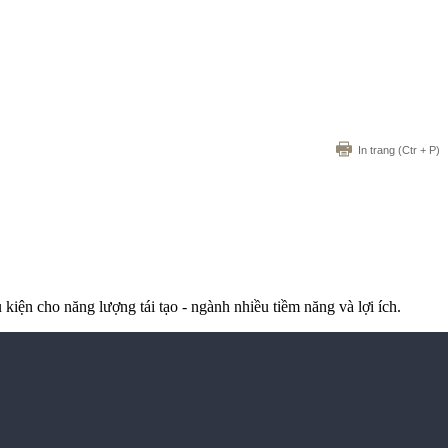
In trang
(Ctr + P)
iện cho năng lượng tái tạo - ngành nhiều tiềm năng và lợi ích.
BẢO LOAN