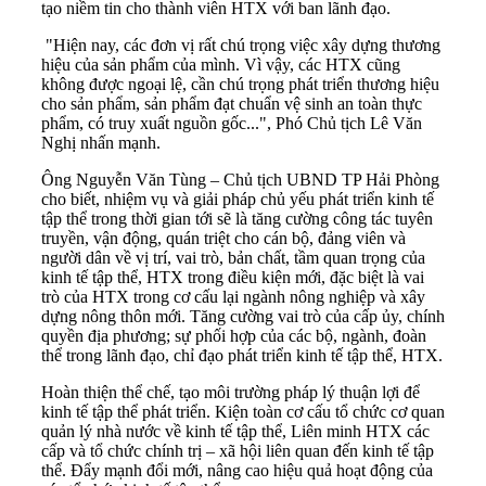
tạo niềm tin cho thành viên HTX với ban lãnh đạo.
"Hiện nay, các đơn vị rất chú trọng việc xây dựng thương
hiệu của sản phẩm của mình. Vì vậy, các HTX cũng
không được ngoại lệ, cần chú trọng phát triển thương hiệu
cho sản phẩm, sản phẩm đạt chuẩn vệ sinh an toàn thực
phẩm, có truy xuất nguồn gốc...", Phó Chủ tịch Lê Văn
Nghị nhấn mạnh.
Ông Nguyễn Văn Tùng – Chủ tịch UBND TP Hải Phòng
cho biết, nhiệm vụ và giải pháp chủ yếu phát triển kinh tế
tập thể trong thời gian tới sẽ là tăng cường công tác tuyên
truyền, vận động, quán triệt cho cán bộ, đảng viên và
người dân về vị trí, vai trò, bản chất, tầm quan trọng của
kinh tế tập thể,
HTX
trong điều kiện mới, đặc biệt là vai
trò của HTX trong cơ cấu lại ngành nông nghiệp và xây
dựng nông thôn mới. Tăng cường vai trò của cấp ủy, chính
quyền địa phương; sự phối hợp của các bộ, ngành, đoàn
thể trong lãnh đạo, chỉ đạo phát triển kinh tế tập thể, HTX.
Hoàn thiện thể chế, tạo môi trường pháp lý thuận lợi để
kinh tế tập thể phát triển. Kiện toàn cơ cấu tổ chức cơ quan
quản lý nhà nước về kinh tế tập thể, Liên minh HTX các
cấp và tổ chức chính trị – xã hội liên quan đến kinh tế tập
thể. Đẩy mạnh đổi mới, nâng cao hiệu quả hoạt động của