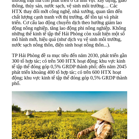
thương mại mà còn phát triển ở cả lĩnh vực xây dựng, giao
thông, thủy sản, nước sạch, vệ sinh môi trường… Các
HTX thay đổi mới công nghệ, nhà xưởng, quan tâm đến
chất lượng cạnh tranh với thị trường, để tồn tại và phát
triển. Cơ cấu lao động chuyển dịch theo hướng giảm lao
động nông nghiệp, tăng lao động phi nông nghiệp. Không
những thế kinh tế tập thể Hải Phòng còn xuất hiện một số
mô hình mới, hiệu quả (như dịch vụ vệ sinh môi trường,
nước sạch nông thôn, điện sinh hoạt nông thôn...).
TP Hải Phòng đề ra mục tiêu đến năm 2030, phát triển gần
300 tổ hợp tác; có trên 500 HTX hoạt động; khu vực kinh
tế tập thể đóng góp 0,5% GRDP thành phố; đến năm 2045
phát triển khoảng 400 tổ hợp tác; có trên 600 HTX hoạt
động; khu vực kinh tế tập thể đóng góp 0,5% GRDP thành
phố.