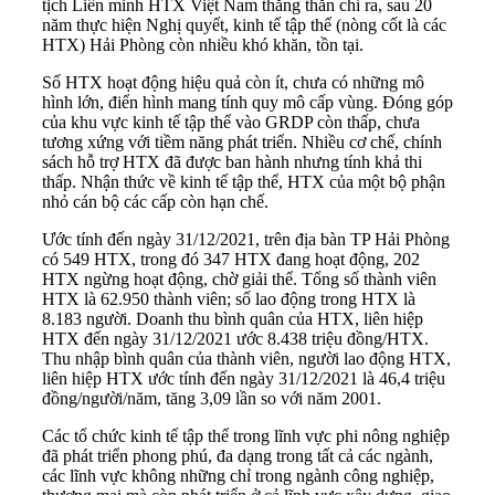
tịch Liên minh HTX Việt Nam thẳng thắn chỉ ra, sau 20
năm thực hiện Nghị quyết,
kinh tế tập thể
(nòng cốt là các
HTX) Hải Phòng còn nhiều khó khăn, tồn tại.
Số HTX hoạt động hiệu quả còn ít, chưa có những mô
hình lớn, điển hình mang tính quy mô cấp vùng. Đóng góp
của khu vực kinh tế tập thể vào GRDP còn thấp, chưa
tương xứng với tiềm năng phát triển. Nhiều cơ chế, chính
sách hỗ trợ HTX đã được ban hành nhưng tính khả thi
thấp. Nhận thức về kinh tế tập thể, HTX của một bộ phận
nhỏ cán bộ các cấp còn hạn chế.
Ước tính đến ngày 31/12/2021, trên địa bàn TP Hải Phòng
có 549 HTX, trong đó 347 HTX đang hoạt động, 202
HTX ngừng hoạt động, chờ giải thể. Tổng số thành viên
HTX là 62.950 thành viên; số lao động trong HTX là
8.183 người. Doanh thu bình quân của HTX, liên hiệp
HTX đến ngày 31/12/2021 ước 8.438 triệu đồng/HTX.
Thu nhập bình quân của thành viên, người lao động HTX,
liên hiệp HTX ước tính đến ngày 31/12/2021 là 46,4 triệu
đồng/người/năm, tăng 3,09 lần so với năm 2001.
Các tổ chức kinh tế tập thể trong lĩnh vực phi nông nghiệp
đã phát triển phong phú, đa dạng trong tất cả các ngành,
các lĩnh vực không những chỉ trong ngành công nghiệp,