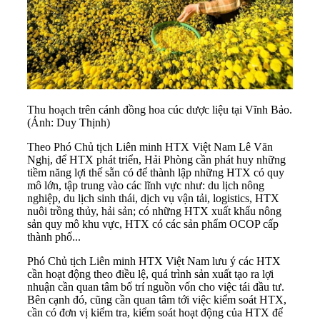
Thu hoạch trên cánh đồng hoa cúc dược liệu tại Vĩnh Bảo.
(Ảnh: Duy Thịnh)
Theo Phó Chủ tịch
Liên minh HTX Việt Nam
Lê Văn
Nghị, để HTX phát triển, Hải Phòng cần phát huy những
tiềm năng lợi thế sẵn có để thành lập những HTX có quy
mô lớn, tập trung vào các lĩnh vực như: du lịch nông
nghiệp, du lịch sinh thái, dịch vụ vận tải, logistics, HTX
nuôi trồng thủy, hải sản; có những HTX xuất khẩu nông
sản quy mô khu vực, HTX có các sản phẩm OCOP cấp
thành phố...
Phó Chủ tịch Liên minh HTX Việt Nam lưu ý các HTX
cần hoạt động theo điều lệ, quá trình sản xuất tạo ra lợi
nhuận cần quan tâm bố trí nguồn vốn cho việc tái đầu tư.
Bên cạnh đó, cũng cần quan tâm tới việc kiểm soát HTX,
cần có đơn vị kiểm tra, kiểm soát hoạt động của HTX để