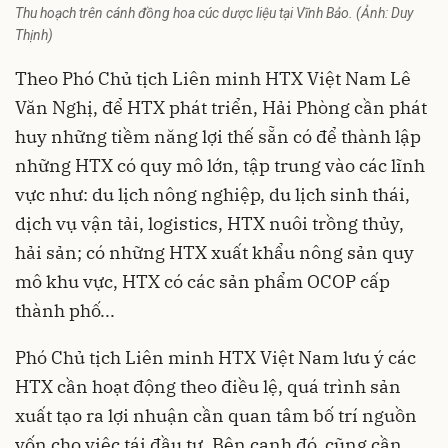
Thu hoạch trên cánh đồng hoa cúc dược liệu tại Vĩnh Bảo. (Ảnh: Duy
Thịnh)
Theo Phó Chủ tịch
Liên minh HTX Việt Nam
Lê
Văn Nghị, để HTX phát triển, Hải Phòng cần phát
huy những tiềm năng lợi thế sẵn có để thành lập
những HTX có quy mô lớn, tập trung vào các lĩnh
vực như: du lịch nông nghiệp, du lịch sinh thái,
dịch vụ vận tải, logistics, HTX nuôi trồng thủy,
hải sản; có những HTX xuất khẩu nông sản quy
mô khu vực, HTX có các sản phẩm OCOP cấp
thành phố...
Phó Chủ tịch Liên minh HTX Việt Nam lưu ý các
HTX cần hoạt động theo điều lệ, quá trình sản
xuất tạo ra lợi nhuận cần quan tâm bố trí nguồn
vốn cho việc tái đầu tư. Bên cạnh đó, cũng cần