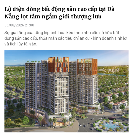
Lộ diện dòng bất động sản cao cấp tại Đà
Nẵng lọt tầm ngắm giới thượng lưu
06/08/2026 21:00
Sự gia tăng của tầng lớp tinh hoa kéo theo nhu cầu sở hữu bất
động sản cao cấp, thỏa mãn các tiêu chí an cư - kinh doanh sinh lời
và tích lũy tài sản.