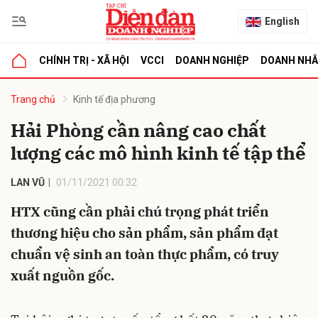
English
CHÍNH TRỊ - XÃ HỘI
VCCI
DOANH NGHIỆP
DOANH NH
bình luận
Trang chủ
Kinh tế địa phương
Hải Phòng cần nâng cao chất
lượng các mô hình kinh tế tập thể
LAN VŨ
01/11/2021 00:32
HTX cũng cần phải chú trọng phát triển
thương hiệu cho sản phẩm, sản phẩm đạt
Hủy
G
chuẩn vệ sinh an toàn thực phẩm, có truy
xuất nguồn gốc.