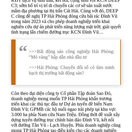
KĐT dịch vụ sinh thái, kết nối, cộng sinh với KCN DEEP
C3; sớm bố trí vị trí di chuyển các cơ sở sản xuất nước
mắm địa phương tại thị trấn Cát Hải. Cùng với đó, DEEP
C cũng đề nghị TP Hải Phòng đóng cửa bãi rác Đình Vũ
trong năm 2023 và cho phép doanh nghiệp triển khai
nghiên cứu dự án phát triển năng lượng mặt trời; giải quyết
tình trạng lấn chiếm đường trục KCN Đình Vũ…
>>>
Bất động sản công nghiệp Hải Phòng:
“Mỏ vàng” hấp dẫn nhà đầu tư
>>>
Hải Phòng: Chuyển đổi số có làm minh
bạch thị trường bất động sản?
Còn theo đại diện công ty Cổ phần Tập đoàn Sao Đỏ,
doanh nghiệp mong muốn TP Hải Phòng khẩn trương
triển khai các thủ tục đầu tư Dự án tuyến đê biển Nam
Đình Vũ; GPMB các hộ nuôi ngao trái phép tại khu vực
3.000 ha phía Nam cửa Nam Triệu. Đồng thời đề xuất xây
dựng tuyến đường trục chính bán đảo Đình Vũ, kết nối
với đường Tân Vũ - Lạch Huyện. Phía doanh nghiệp cũng
mong TP Hải Phòng tạo điều kiện cho các doanh nghiệp