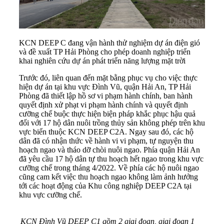
KCN DEEP C đang vận hành thử nghiệm dự án điện gió
và đề xuất TP Hải Phòng cho phép doanh nghiệp triển
khai nghiên cứu dự án phát triển năng lượng mặt trời
Trước đó, liên quan đến mặt bằng phục vụ cho việc thực
hiện dự án tại khu vực Đình Vũ, quận Hải An, TP Hải
Phòng đã thiết lập hồ sơ vi phạm hành chính, ban hành
quyết định xử phạt vi phạm hành chính và quyết định
cưỡng chế buộc thực hiện biện pháp khắc phục hậu quả
đối với 17 hộ dân nuôi trồng thủy sản không phép trên khu
vực biển thuộc KCN DEEP C2A. Ngay sau đó, các hộ
dân đã có nhận thức về hành vi vi phạm, tự nguyện thu
hoạch ngao và tháo dỡ chòi nuôi ngao. Phía quận Hải An
đã yêu cầu 17 hộ dân tự thu hoạch hết ngao trong khu vực
cưỡng chế trong tháng 4/2022. Về phía các hộ nuôi ngao
cũng cam kết việc thu hoạch ngao không làm ảnh hưởng
tới các hoạt động của Khu công nghiệp DEEP C2A tại
khu vực cưỡng chế.
KCN Đình Vũ DEEP C1 gồm 2 giai đoạn, giai đoạn 1