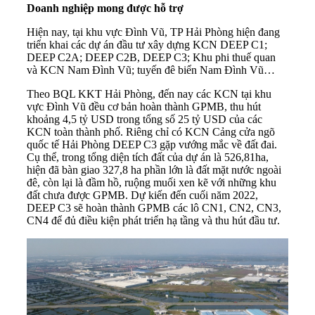
Doanh nghiệp mong được hỗ trợ
Hiện nay, tại khu vực Đình Vũ, TP Hải Phòng hiện đang
triển khai các dự án đầu tư xây dựng KCN DEEP C1;
DEEP C2A; DEEP C2B, DEEP C3; Khu phi thuế quan
và
KCN
Nam Đình Vũ; tuyến đê biển Nam Đình Vũ…
Theo BQL KKT Hải Phòng, đến nay các KCN tại khu
vực Đình Vũ đều cơ bản hoàn thành GPMB, thu hút
khoảng 4,5 tỷ USD trong tổng số 25 tỷ USD của các
KCN toàn thành phố. Riêng chỉ có KCN Cảng cửa ngõ
quốc tế Hải Phòng DEEP C3 gặp vướng mắc về đất đai.
Cụ thể, trong tổng diện tích đất của dự án là 526,81ha,
hiện đã bàn giao 327,8 ha phần lớn là đất mặt nước ngoài
đê, còn lại là đầm hồ, ruộng muối xen kẽ với những khu
đất chưa được GPMB. Dự kiến đến cuối năm 2022,
DEEP C3 sẽ hoàn thành GPMB các lô CN1, CN2, CN3,
CN4 để đủ điều kiện phát triển hạ tầng và thu hút đầu tư.