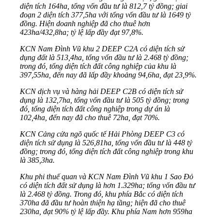
diện tích 164ha, tổng vốn đầu tư là 812,7 tỷ đồng; giai
đoạn 2 diện tích 377,5ha với tổng vốn đầu tư là 1649 tỷ
đồng. Hiện doanh nghiệp đã cho thuê hơn
423ha/432,8ha; tỷ lệ lấp đầy đạt 97,8%.
KCN Nam Đình Vũ khu 2 DEEP C2A có diện tích sử
dụng đất là 513,4ha, tổng vốn đầu tư là 2.468 tỷ đồng;
trong đó, tổng diện tích đất công nghiệp của khu là
397,55ha, đến nay đã lấp đầy khoảng 94,6ha, đạt 23,9%.
KCN dịch vụ và hàng hải DEEP C2B có diện tích sử
dụng là 132,7ha, tổng vốn đầu tư là 505 tỷ đồng; trong
đó, tổng diện tích đất công nghiệp trong dự án là
102,4ha, đến nay đã cho thuê 72ha, đạt 70%.
KCN Cảng cửa ngõ quốc tế Hải Phòng DEEP C3 có
diện tích sử dụng là 526,81ha, tổng vốn đầu tư là 448 tỷ
đồng; trong đó, tổng diện tích đất công nghiệp trong khu
là 385,3ha.
Khu phi thuế quan và KCN Nam Đình Vũ khu 1 Sao Đỏ
có diện tích đất sử dụng là hơn 1.329ha; tổng vốn đầu tư
là 2.468 tỷ đồng. Trong đó, khu phía Bắc có diện tích
370ha đã đầu tư hoàn thiện hạ tầng; hiện đã cho thuê
230ha, đạt 90% tỷ lệ lấp đầy. Khu phía Nam hơn 959ha