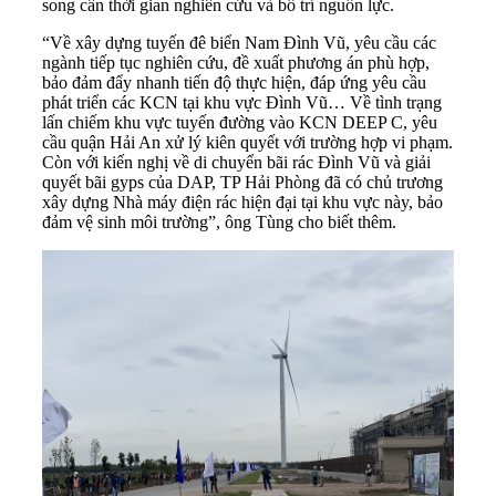
song cần thời gian nghiên cứu và bố trí nguồn lực.
“Về xây dựng tuyến đê biển Nam Đình Vũ, yêu cầu các
ngành tiếp tục nghiên cứu, đề xuất phương án phù hợp,
bảo đảm đẩy nhanh tiến độ thực hiện, đáp ứng yêu cầu
phát triển các KCN tại khu vực Đình Vũ… Về tình trạng
lấn chiếm khu vực tuyến đường vào KCN DEEP C, yêu
cầu quận Hải An xử lý kiên quyết với trường hợp vi phạm.
Còn với kiến nghị về di chuyển bãi rác Đình Vũ và giải
quyết bãi gyps của DAP, TP Hải Phòng đã có chủ trương
xây dựng Nhà máy điện rác hiện đại tại khu vực này, bảo
đảm vệ sinh môi trường”, ông Tùng cho biết thêm.