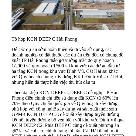
Tổ hợp KCN DEEP C Hải Phòng
Để các dự án sớm hoàn thiện và đi vào sử dụng, các
doanh nghiệp có đất thuộc các dự án trên đều có chung đề
xuất TP Hải Phòng tháo gỡ vướng mắc do quy hoạch
1/2000 và quy hoạch 1/500 tại khu vực các dự án đầu tư
hạ tầng KCN trong khu vực Đình Vũ, Cát Hải sai khác
với Quy hoạch chung xây dựng KKT Đình Vũ – Cát Hải,
nhưng hiện đã thực hiện việc thu hút đầu tư.
Theo đại diện KCN DEEP C, DEEP C đề nghị TP Hải
Phòng điều chỉnh chỉ tiêu sử dụng đất KCN từ 60% lên
70% theo Quy chuẩn quốc gia về Quy hoạch xây dựng,
phù hợp với công nghệ xây dựng và sản xuất mới; sớm
GPMB KCN DEEP C3; đề xuất xây dựng tuyến đường
kết nối tuyến đường bộ ven biển với khu vực Đình Vũ qua
KCN DEEP C2. Phía DEEP C cũng đề xuất phương án
giữ lại và cải tạo, chỉnh trang thị trấn Cát Hải thành một