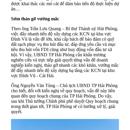
được khai thác các mỏ cát để đảm bảo tiến độ thực hiện dự
án…
Sớm tháo gỡ vướng mắc
Theo ông Trần Lưu Quang – Bí thư Thành uỷ Hải Phòng,
việc đẩy nhanh tiến độ xây dựng các KCN tại khu vực
Đình Vũ là vấn đề lớn, khá cấp bách để bảo đảm có quỹ
đất sạch phục vụ thu hút đầu tư, đáp ứng yêu cầu và mục
tiêu thu hút vốn
FDI
cũng như huy động vốn đầu tư xã
hội. Vì vậy, UBND TP Hải Phòng cần khẩn trương
nghiên cứu và trực tiếp giải quyết từng vấn đề doanh
nghiệp kiến nghị, tháo gỡ nhanh các khó khăn, vướng mắc
để đẩy nhanh tiến độ xây dựng hạ tầng các KCN tại khu
vực Đình Vũ - Cát Hải.
Ông Nguyễn Văn Tùng – Chủ tịch UBND TP Hải Phòng
cho biết, đối với kiến nghị về quy hoạch, vấn đề này liên
quan đến quy hoạch chung của TP Hải Phòng. Do vậy,
sau khi Thủ tướng Chính phủ phê duyệt Quy hoạch chung
trong thời gian tới, TP Hải Phòng sẽ có hướng xử lý, giải
quyết.