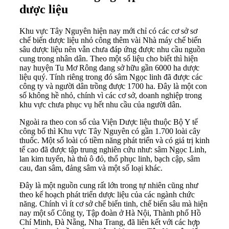
dược liệu
Khu vực Tây Nguyên hiện nay mới chỉ có các cơ sở sơ
chế biến dược liệu nhỏ công thêm vài Nhà máy chế biến
sâu dược liệu nên vẫn chưa đáp ứng được nhu cầu nguồn
cung trong nhân dân. Theo một số liệu cho biết thì hiện
nay huyện Tu Mơ Rông đang sở hữu gần 6000 ha dược
liệu quý. Tính riêng trong đó sâm Ngọc linh đã được các
công ty và người dân trồng được 1700 ha. Đây là một con
số không hề nhỏ, chính vì các cơ sở, doanh nghiệp trong
khu vực chưa phục vụ hết nhu cầu của người dân.
Ngoài ra theo con số của Viện Dược liệu thuộc Bộ Y tế
công bố thì Khu vực Tây Nguyên có gần 1.700 loài cây
thuốc. Một số loài có tiềm năng phát triển và có giá trị kinh
tế cao đã được tập trung nghiên cứu như: sâm Ngọc Linh,
lan kim tuyến, hà thủ ô đỏ, thổ phục linh, bạch cập, sâm
cau, đan sâm, đảng sâm và một số loại khác.
Đây là một nguồn cung rất lớn trong tự nhiên cũng như
theo kế hoạch phát triển dược liệu của các ngành chức
năng. Chính vì ít cơ sở chế biến tinh, chế biến sâu mà hiện
nay một số Công ty, Tập đoàn ở Hà Nội, Thành phố Hồ
Chí Minh, Đà Nẵng, Nha Trang, đã liên kết với các hợp