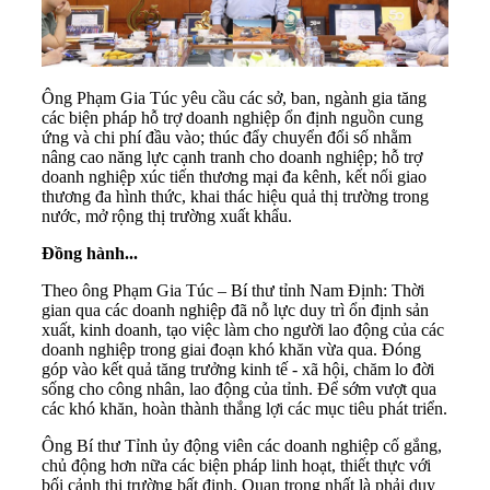
Ông Phạm Gia Túc yêu cầu các sở, ban, ngành gia tăng
các biện pháp hỗ trợ doanh nghiệp ổn định nguồn cung
ứng và chi phí đầu vào; thúc đẩy chuyển đổi số nhằm
nâng cao năng lực cạnh tranh cho doanh nghiệp; hỗ trợ
doanh nghiệp xúc tiến thương mại đa kênh, kết nối giao
thương đa hình thức, khai thác hiệu quả thị trường trong
nước, mở rộng thị trường xuất khẩu.
Đồng hành...
Theo ông Phạm Gia Túc –
Bí thư
tỉnh Nam Định: Thời
gian qua các doanh nghiệp đã nỗ lực duy trì ổn định sản
xuất, kinh doanh, tạo việc làm cho người lao động của các
doanh nghiệp trong giai đoạn khó khăn vừa qua. Đóng
góp vào kết quả tăng trưởng kinh tế - xã hội, chăm lo đời
sống cho công nhân, lao động của tỉnh. Để sớm vượt qua
các khó khăn, hoàn thành thắng lợi các mục tiêu phát triển.
Ông Bí thư Tỉnh ủy động viên các doanh nghiệp cố gắng,
chủ động hơn nữa các biện pháp linh hoạt, thiết thực với
bối cảnh thị trường bất định. Quan trọng nhất là phải duy