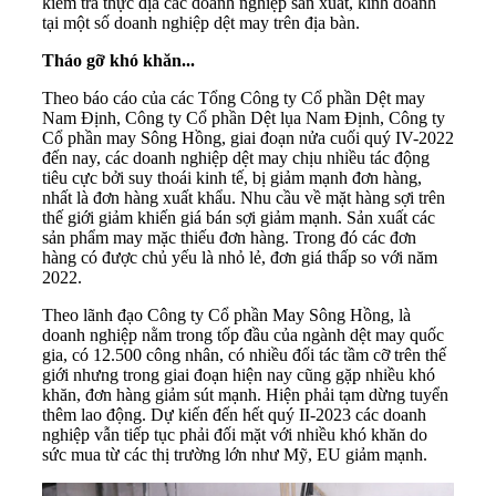
kiểm tra thực địa các doanh nghiệp sản xuất, kinh doanh
tại một số doanh nghiệp dệt may trên địa bàn.
Tháo gỡ khó khăn...
Theo báo cáo của các Tổng Công ty Cổ phần Dệt may
Nam Định, Công ty Cổ phần Dệt lụa Nam Định, Công ty
Cổ phần may Sông Hồng, giai đoạn nửa cuối quý IV-2022
đến nay, các doanh nghiệp dệt may chịu nhiều tác động
tiêu cực bởi suy thoái kinh tế, bị giảm mạnh đơn hàng,
nhất là đơn hàng xuất khẩu. Nhu cầu về mặt hàng sợi trên
thế giới giảm khiến giá bán sợi giảm mạnh. Sản xuất các
sản phẩm may mặc thiếu đơn hàng. Trong đó các đơn
hàng có được chủ yếu là nhỏ lẻ, đơn giá thấp so với năm
2022.
Theo lãnh đạo Công ty Cổ phần May Sông Hồng, là
doanh nghiệp nằm trong tốp đầu của ngành dệt may quốc
gia, có 12.500 công nhân, có nhiều đối tác tầm cỡ trên thế
giới nhưng trong giai đoạn hiện nay cũng gặp nhiều khó
khăn, đơn hàng giảm sút mạnh. Hiện phải tạm dừng tuyển
thêm lao động. Dự kiến đến hết quý II-2023 các doanh
nghiệp vẫn tiếp tục phải đối mặt với nhiều khó khăn do
sức mua từ các thị trường lớn như Mỹ, EU giảm mạnh.