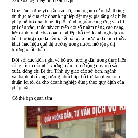
Sản xuất dệt may tỉnh Nam Định
Ông Túc, cũng yêu cầu các sở, ban, ngành nắm bắt thông
tin thực tế của các doanh nghiệp dệt may; gia tăng các biện
pháp hỗ trợ doanh nghiệp ổn định nguồn cung ứng và chi
phí đầu vào; thúc đẩy chuyển đổi số nhằm nâng cao năng
lực cạnh tranh cho doanh nghiệp; hỗ trợ doanh nghiệp xúc
tiến thương mại đa kênh, kết nối giao thương đa hình thức,
khai thác hiệu quả thị trường trong nước, mở rộng thị
trường xuất khẩu.
Đối với các kiến nghị về hỗ trợ, hướng dẫn trong thực hiện
công tác di dời nhà xưởng, đầu tư mở rộng quy mô sản
xuất, đồng chí Bí thư Tỉnh ủy giao các sở, ban, ngành
và thành phố tăng cường phối hợp, hỗ trợ, tạo điều kiện
thuận lợi tối đa cho
doanh nghiệp
đúng theo quy định của
pháp luật.
Có thể bạn quan tâm