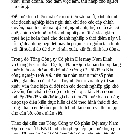
xuất, kinh doanh, bảo đảm việc làm, thu nhập cho người
lao động.
Để thực hiện hiệu quả các mục tiêu sản xuất, kinh doanh,
các doanh nghiệp kiến nghị tỉnh chỉ đạo các cấp chính
quyền, ngành chức năng áp dụng nhanh, hiệu quả các cơ
chế, chính sách hỗ trợ doanh nghiệp, nhất là việc giảm
thuế hoặc hoãn thuế cho doanh nghiệp ở thời điểm này và
hỗ trợ doanh nghiệp dệt may tiếp cận các nguồn tài chính
với lãi suất thấp để duy trì sản xuất, giữ ổn định lao động.
Trong đó Tổng Công ty Cổ phần
Dệt may
Nam Định
và Công ty Cổ phần Dệt lụa Nam Định là hai đơn vị đang
thực hiện các dự án di dời nhà xưởng từ nội đô ra Khu
công nghiệp Hoà Xá, hiện đã hoàn thành một số phần
việc, giai đoạn của dự án. Tuy nhiên do vừa duy trì sản
xuất, vừa thực hiện di dời nên các doanh nghiệp gặp khó
về vốn, làm chậm tiến độ di chuyển quá lâu. Hai doanh
nghiệp đều đề xuất được gia hạn tiến độ thực hiện dự án;
được tạo điều kiện thực hiện đi dời theo hình thức di dời
từng nhà máy để ổn định tình hình tài chính và thu nhập
cho cán bộ, công nhân viên.
Theo đại diện của Tổng Công ty Cổ phần Dệt may Nam
Định đề xuất UBND tỉnh cho phép tiếp tục thực hiện giai
đoạn III của dự án di dời theo hình thức chuyển tiếp đối