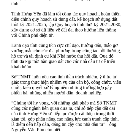
tỉnh
Tỉnh Hưng Yên
đã làm tốt công tác quy hoạch, hoàn thiện
điều chỉnh quy hoạch sử dụng đất, kế hoạch sử dụng đất
thời kỳ 2021-2025; lập Quy hoạch tỉnh thời kỳ 2021-2030,
xây dựng cơ sở dữ liệu về đất đai theo hướng liên thông
với Chính phủ điện tử.
Lãnh đạo tỉnh cũng tích cực chỉ đạo, hướng dẫn, tháo gỡ
vướng mắc cho các địa phương trong công tác bồi thường,
hỗ trợ và tái định cư khi Nhà nước thu hồi đất. Qua đó,
tỉnh đã kịp thời bàn giao đất cho các nhà đầu tư để triển
khai dự án.
Sở TNMT luôn nêu cao tinh thần trách nhiệm, ý thức tự
giác trong thực hiện nhiệm vụ của cán bộ, công chức, viên
chức; kiên quyết xử lý nghiêm những trường hợp gây
phiền hà, nhũng nhiễu người dân, doanh nghiệp.
“Chúng tôi hy vọng, với những giải pháp mà Sở TNMT
cùng các ngành liên quan đưa ra, chỉ số tiếp cận đất đai
của tỉnh Hưng Yên sẽ tiếp tục được cải thiện trong thời
gian tới, góp phần nâng cao năng lực cạnh tranh cấp tỉnh,
là điểm đến hấp dẫn, đáng tin cậy cho nhà đầu tư” - ông
Nguyễn Văn Phú cho biết.