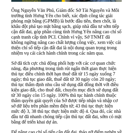
Ông Nguyễn Văn Phú, Giám đốc Sở Tài Nguyên và Môi
trường tỉnh Hưng Yên cho biết, xác định công tác giải
phóng mặt bằng (GPMB) là bước đầu tiên, then chốt, là
khâu đột phá tạo mặt bằng sạch, giúp nhà đầu tư sớm tiếp
cận đất đai, góp phần cùng tỉnh Hưng Yên nâng cao chỉ số
cạnh tranh cấp tỉnh PCI. Chính vì vậy, Sở TNMT đã
không ngừng nâng cao chất lượng công việc, xem việc cải
thiện chỉ số
tiếp cận đất đai
là nội dung quan trọng trong
nhiệm vụ cải cách hành chính trong các năm qua.
Sở đã tích cực chủ động phối hợp với các cơ quan chức
năng, địa phương trong tỉnh rút ngắn thời gian thực hiện
thủ tục điều chỉnh thời hạn thuê đất từ 15 ngày xuống 7
ngày; thủ tục giao đất, thuê đất từ 30 ngày còn 20 ngày;
thủ tục thẩm định nhu cầu sử dụng đất đồng thời với điều
kiện giao đất, cho thuê đất, chuyển mục đích sử dụng đất
từ 30 ngày còn 15 ngày. 100% thủ tục hành chính thuộc
thẩm quyền giải quyết của Sở được tiếp nhận và nhập cơ
sở dữ liệu trên phần mềm điện tử; 43 thủ tục thực hiện
mức độ 3, 38 thủ tục thực hiện mức độ 4. Qua đó, các nhà
đầu tư đã nhanh chóng tiếp cận thủ tục đất đai, sớm có mặt
bằng để triển khai dự án.
Để nâng cao chỉ số tiếp cận đất đai, tháo gỡ điểm nghẽn về