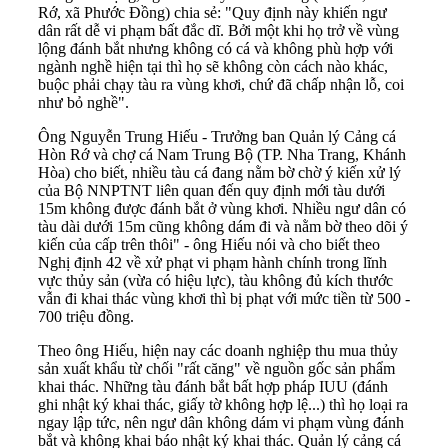
Rớ, xã Phước Đồng) chia sẻ: "Quy định này khiến ngư
dân rất dễ vi phạm bất đắc dĩ. Bởi một khi họ trở về vùng
lộng đánh bắt nhưng không có cá và không phù hợp với
ngành nghề hiện tại thì họ sẽ không còn cách nào khác,
buộc phải chạy tàu ra vùng khơi, chứ đã chấp nhận lỗ, coi
như bỏ nghề".
Ông Nguyễn Trung Hiếu - Trưởng ban Quản lý Cảng cá
Hòn Rớ và chợ cá Nam Trung Bộ (TP. Nha Trang, Khánh
Hòa) cho biết, nhiều tàu cá đang nằm bờ chờ ý kiến xử lý
của Bộ NNPTNT liên quan đến quy định mới tàu dưới
15m không được đánh bắt ở vùng khơi. Nhiều ngư dân có
tàu dài dưới 15m cũng không dám đi và nằm bờ theo dõi ý
kiến của cấp trên thôi" - ông Hiếu nói và cho biết theo
Nghị định 42 về xử phạt vi phạm hành chính trong lĩnh
vực thủy sản (vừa có hiệu lực), tàu không đủ kích thước
vẫn đi khai thác vùng khơi thì bị phạt với mức tiền từ 500 -
700 triệu đồng.
Theo ông Hiếu, hiện nay các doanh nghiệp thu mua thủy
sản xuất khẩu từ chối "rất căng" về nguồn gốc sản phẩm
khai thác. Những tàu đánh bắt bất hợp pháp IUU (đánh
ghi nhật ký khai thác, giấy tờ không hợp lệ...) thì họ loại ra
ngay lập tức, nên ngư dân không dám vi phạm vùng đánh
bắt và không khai báo nhật ký khai thác. Quản lý cảng cá