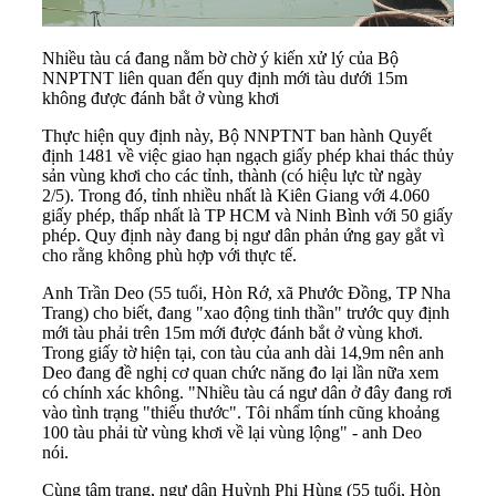
Nhiều tàu cá đang nằm bờ chờ ý kiến xử lý của Bộ
NNPTNT liên quan đến quy định mới tàu dưới 15m
không được đánh bắt ở vùng khơi
Thực hiện quy định này, Bộ NNPTNT ban hành Quyết
định 1481 về việc giao hạn ngạch giấy phép khai thác thủy
sản vùng khơi cho các tỉnh, thành (có hiệu lực từ ngày
2/5). Trong đó, tỉnh nhiều nhất là Kiên Giang với 4.060
giấy phép, thấp nhất là TP HCM và Ninh Bình với 50 giấy
phép. Quy định này đang bị ngư dân phản ứng gay gắt vì
cho rằng không phù hợp với thực tế.
Anh Trần Deo (55 tuổi, Hòn Rớ, xã Phước Đồng, TP Nha
Trang) cho biết, đang "xao động tinh thần" trước quy định
mới tàu phải trên 15m mới được đánh bắt ở vùng khơi.
Trong giấy tờ hiện tại, con tàu của anh dài 14,9m nên anh
Deo đang đề nghị cơ quan chức năng đo lại lần nữa xem
có chính xác không. "Nhiều tàu cá ngư dân ở đây đang rơi
vào tình trạng "thiếu thước". Tôi nhẩm tính cũng khoảng
100 tàu phải từ vùng khơi về lại vùng lộng" - anh Deo
nói.
Cùng tâm trạng, ngư dân Huỳnh Phi Hùng (55 tuổi, Hòn