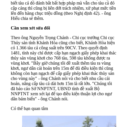
biết tàu cá đó đánh bắt bất hợp pháp mà vẫn cho tàu cá đó
cập cảng thì cũng bị liên đới trách nhiệm, xử phạt mức tiền
lên đến hàng chục triệu đồng (theo Nghị định 42). - ông
Hiếu chia sẻ thêm.
Cần xem xét sửa đổi
Theo ông Nguyễn Trọng Chánh - Chi cục trưởng Chi cục
Thủy sản tỉnh Khánh Hòa cũng cho biết, Khánh Hòa hiện
có 1.366 tàu cá công suất trên 90CV. Theo quyết định
1481, tỉnh này chỉ được cấp hạn ngạch giấy phép khai thác
thủy sản vùng khơi cho 768 tàu, 598 tàu không được ra
vùng khơi. "Bây giờ chúng tôi đề xuất thêm tàu ra vùng
khơi, ngư dân cải hoán trên 15m để đủ điều kiện thì cũng
không còn hạn ngạch để cấp giấy phép khai thác thủy sản
cho vùng này" - ông Chánh nói và cho biết nhu cầu cải
hoán, nâng cấp tàu cá dài hơn 15m là rất lớn. "Chúng tôi
đã báo cáo Sở NNPTNT, UBND tỉnh đề xuất Bộ
NNPTNT xem xét lại để tạo điều kiện thuận lợi cho ngư
dân bám biển" - ông Chánh nói.
Có thể bạn quan tâm