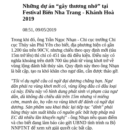
Những dự án “gây thương nhớ” tại
Festival Biển Nha Trang - Khánh Hoà
2019
08:51, 09/05/2019
Trong khi đó, ông Trần Ngọc Nhạn - Chi cục trưởng Chi
cục Thủy sản Phú Yên cho biết, địa phương hiện có gần
1.200 tàu trên 90CV, nhưng chiếu theo quy định mới (tàu
15m trở lên) thì chỉ có 451 tàu đủ điều kiện. Điều này có
nghĩa khoảng trên dưới 700 tàu phải từ vùng khơi trở về
vùng lộng đánh bắt thủy sản. Quy định này theo ông Nhạn
là bất cập, tạo ra khó khăn cho ngư dân, cần được tháo gỡ.
"Tôi ví dụ nghề câu cá ngừ đại dương chẳng hạn. Ngư
dân phải ra vùng khơi mới có, vùng lộng đâu có đâu loại
cá này. Điều này vô hình dung phát sinh vi phạm của ngư
dân, dù không đủ chiều dài trên 15m nhưng vì miếng
cơm, manh áo, họ vẫn ra vùng khơi để đánh cá ngừ đại
dương. Sản phẩm sau khai thác lại tiếp tục "dính" phải
hàng thủy sản xuất khẩu có nguồn gốc bất hợp pháp mà
EC đã nhiều lần khuyến nghị"
- ông Nhạn nêu quan điểm
và cho biết đang làm báo cáo gửi UBND tỉnh trình ra Bộ
NNPTNT để xem xét giải quyết các bất cập.