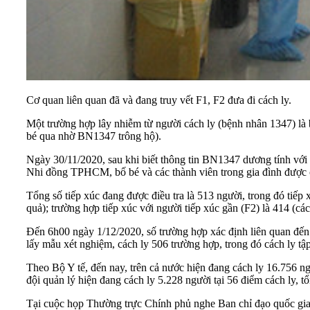
Cơ quan liên quan đã và đang truy vết F1, F2 đưa đi cách ly.
Một trường hợp lây nhiễm từ người cách ly (bệnh nhân 1347) là
bé qua nhờ BN1347 trông hộ).
Ngày 30/11/2020, sau khi biết thông tin BN1347 dương tính với
Nhi đồng TPHCM, bố bé và các thành viên trong gia đình được 
Tổng số tiếp xúc đang được điều tra là 513 người, trong đó tiếp 
quả); trường hợp tiếp xúc với người tiếp xúc gần (F2) là 414 (cá
Đến 6h00 ngày 1/12/2020, số trường hợp xác định liên quan đến ổ
lấy mẫu xét nghiệm, cách ly 506 trường hợp, trong đó cách ly tậ
Theo Bộ Y tế, đến nay, trên cả nước hiện đang cách ly 16.756 ngườ
đội quản lý hiện đang cách ly 5.228 người tại 56 điểm cách ly, t
Tại cuộc họp Thường trực Chính phủ nghe Ban chỉ đạo quốc gi