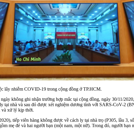
việc lây nhiễm COVID-19 trong cộng đồng ở TP.HCM.
8 ngày không ghi nhận trường hợp mắc tại cộng đồng, ngày 30/11/2020
cách ly tại nhà và sau đó được xét nghiệm dương tính với SARS-CoV-2 
và xử lý kịp thời.
/2020), tiếp viên hàng không được về cách ly tại nhà trọ (P305, lầu
ười, gồm mẹ đẻ và hai người bạn (một nam, một nữ). Trong đó, người b