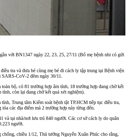
c gần với BN1347 ngày 22, 23, 25, 27/11 (Bố mẹ bệnh nhi có gửi
ều tra và đưa bé cùng mẹ bé đi cách ly tập trung tại Bệnh viện
 với SARS-CoV-2 đêm ngày 30/11.
ệm toàn bộ, có 81 trường hợp âm tính, 18 trường hợp đang chờ kết
 tính, còn lại đang chờ kết quả xét nghiệm).
 tính, Trung tâm Kiểm soát bệnh tật TP.HCM tiếp tục điều tra,
ng tỏa các địa điểm mà 2 trường hợp này từng đến.
741 và tại nhà/nơi lưu trú 840 người. Các cơ sở cách ly do quân
40.223 người.
g chống, chiều 1/12, Thủ tướng Nguyễn Xuân Phúc cho rằng,