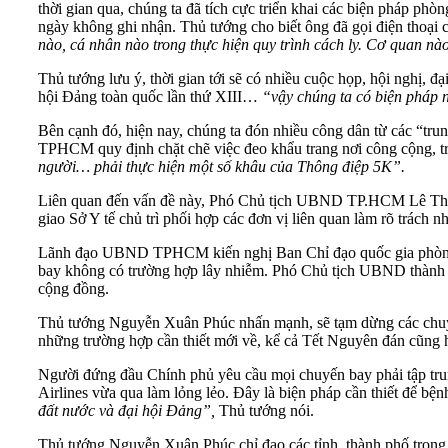
thời gian qua, chúng ta đã tích cực triển khai các biện pháp ph
ngày không ghi nhận. Thủ tướng cho biết ông đã gọi điện thoạ
nào, cá nhân nào trong thực hiện quy trình cách ly. Cơ quan nà
Thủ tướng lưu ý, thời gian tới sẽ có nhiều cuộc họp, hội nghị, đ
hội Đảng toàn quốc lần thứ XIII…
“vậy chúng ta có biện pháp n
Bên cạnh đó, hiện nay, chúng ta đón nhiều công dân từ các “trun
TPHCM quy định chặt chẽ việc đeo khẩu trang nơi công cộng, tr
người… phải thực hiện một số khâu của Thông điệp 5K”.
Liên quan đến vấn đề này, Phó Chủ tịch UBND TP.HCM Lê Thanh 
giao Sở Y tế chủ trì phối hợp các đơn vị liên quan làm rõ trác
Lãnh đạo UBND TPHCM kiến nghị Ban Chỉ đạo quốc gia phòng ch
bay không có trường hợp lây nhiễm. Phó Chủ tịch UBND thành ph
cộng đồng.
Thủ tướng Nguyễn Xuân Phúc nhấn mạnh, sẽ tạm dừng các chuyến b
những trường hợp cần thiết mới về, kể cả Tết Nguyên đán cũng 
Người đứng đầu Chính phủ yêu cầu mọi chuyến bay phải tập trung
Airlines vừa qua làm lỏng lẻo. Đây là biện pháp cần thiết để bện
đất nước và đại hội Đảng”,
Thủ tướng nói.
Thủ tướng Nguyễn Xuân Phúc chỉ đạo các tỉnh, thành phố trong c