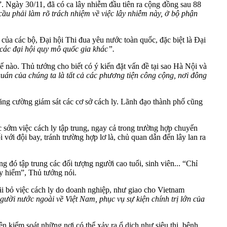
”. Ngày 30/11, đã có ca lây nhiễm đầu tiên ra cộng đồng sau 88
cầu phải
làm rõ trách nhiệm về việc lây nhiễm
này, ở bộ phận
m của các bộ, Đại hội Thi đua yêu nước toàn quốc, đặc biệt là Đại
 các đại hội quy mô quốc gia khác”.
ế nào. Thủ tướng cho biết có ý kiến đặt vấn đề tại sao Hà Nội và
uán của chúng ta là tất cả các phương tiện công cộng, nơi đông
ng cường giám sát các cơ sở cách ly. Lãnh đạo thành phố cũng
m việc cách ly tập trung, ngay cả trong trường hợp chuyến
i đội bay, tránh trường hợp lơ là, chủ quan dẫn đến lây lan ra
đó tập trung các đối tượng người cao tuổi, sinh viên... “Chỉ
y hiểm”, Thủ tướng nói.
ãi bỏ việc cách ly do doanh nghiệp, như giao cho Vietnam
gười nước ngoài về Việt Nam, phục vụ sự kiện chính trị lớn của
 kiểm soát những nơi có thể xảy ra ổ dịch như siêu thị, bệnh