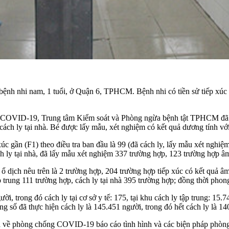
 bệnh nhi nam, 1 tuổi, ở Quận 6, TPHCM. Bệnh nhi có tiền sử tiếp xú
COVID-19
, Trung tâm Kiểm soát và Phòng ngừa bệnh tật TPHCM đã đi
cách ly tại nhà. Bé được lấy mẫu, xét nghiệm có kết quả dương tính
xúc gần (F1) theo điều tra ban đầu là 99 (đã cách ly, lấy mẫu xét nghi
ch ly tại nhà, đã lấy mẫu xét nghiệm 337 trường hợp, 123 trường hợp âm
 dịch nêu trên là 2 trường hợp, 204 trường hợp tiếp xúc có kết quả âm
p trung 111 trường hợp, cách ly tại nhà 395 trường hợp; đồng thời pho
i, trong đó cách ly tại cơ sở y tế: 175, tại khu cách ly tập trung: 15.
ổng số đã thực hiện cách ly là 145.451 người, trong đó hết cách ly là 1
a về phòng chống COVID-19 báo cáo tình hình và các biện pháp phòn