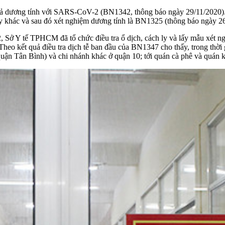
quả dương tính với SARS-CoV-2 (BN1342, thông báo ngày 29/11/2020).
y khác và sau đó xét nghiệm dương tính là BN1325 (thông báo ngày 26
Sở Y tế TPHCM đã tổ chức điều tra ổ dịch, cách ly và lấy mẫu xét ngh
eo kết quả điều tra dịch tễ ban đầu của BN1347 cho thấy, trong thời 
n Tân Bình) và chi nhánh khác ở quận 10; tới quán cà phê và quán k