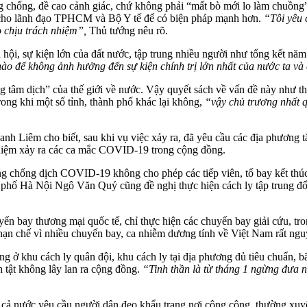
òng chống, đề cao cảnh giác, chứ không phải “mất bò mới lo làm chuồng
i cho lãnh đạo TPHCM và Bộ Y tế để có biện pháp mạnh hơn.
“Tôi yêu 
o chịu trách nhiệm”,
Thủ tướng nêu rõ.
ại hội, sự kiện lớn của đất nước, tập trung nhiều người như tổng kết nă
ào để không ảnh hưởng đến sự kiện chính trị lớn nhất của nước ta và
g tâm dịch” của thế giới về nước. Vậy quyết sách về vấn đề này như th
ong khi một số tỉnh, thành phố khác lại không,
“vậy chủ trương nhất q
Liêm cho biết, sau khi vụ việc xảy ra, đã yêu cầu các địa phương tă
h nhiệm xảy ra các ca mắc COVID-19 trong cộng đồng.
ống dịch COVID-19 không cho phép các tiếp viên, tổ bay kết thúc sớ
ố Hà Nội Ngô Văn Quý cũng đề nghị thực hiện cách ly tập trung đối vớ
ay thương mại quốc tế, chỉ thực hiện các chuyến bay giải cứu, trong 
hạn chế vì nhiều chuyến bay, ca nhiễm dương tính về Việt Nam rất ngu
 ở khu cách ly quân đội, khu cách ly tại địa phương đủ tiêu chuẩn, b
h tật không lây lan ra cộng đồng.
“Tinh thần là từ tháng 1 ngừng đưa n
ả nước yêu cầu người dân đeo khẩu trang nơi công cộng, thường xuyên