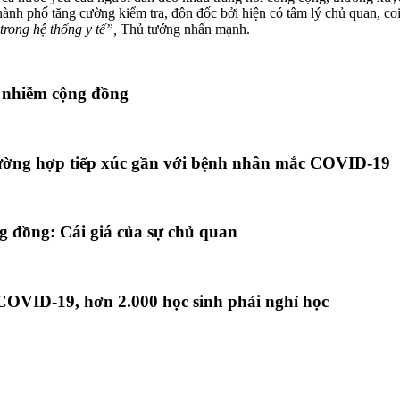
nh phố tăng cường kiểm tra, đôn đốc bởi hiện có tâm lý chủ quan, coi 
trong hệ thống y tế”,
Thủ tướng nhấn mạnh.
 nhiễm cộng đồng
trường hợp tiếp xúc gần với bệnh nhân mắc COVID-19
g đồng: Cái giá của sự chủ quan
COVID-19, hơn 2.000 học sinh phải nghỉ học