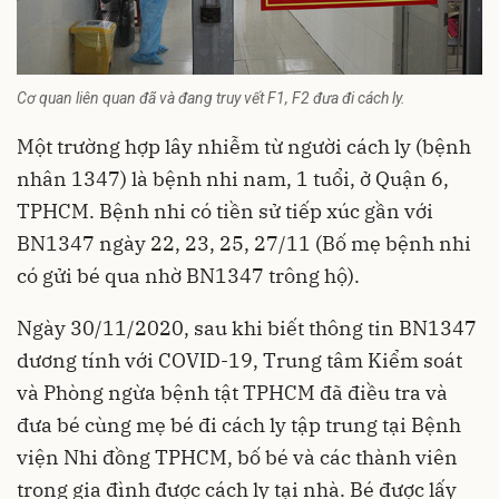
Cơ quan liên quan đã và đang truy vết F1, F2 đưa đi cách ly.
Một trường hợp lây nhiễm từ người cách ly (bệnh
nhân 1347) là bệnh nhi nam, 1 tuổi, ở Quận 6,
TPHCM. Bệnh nhi có tiền sử tiếp xúc gần với
BN1347 ngày 22, 23, 25, 27/11 (Bố mẹ bệnh nhi
có gửi bé qua nhờ BN1347 trông hộ).
Ngày 30/11/2020, sau khi biết thông tin BN1347
dương tính với
COVID-19
, Trung tâm Kiểm soát
và Phòng ngừa bệnh tật TPHCM đã điều tra và
đưa bé cùng mẹ bé đi cách ly tập trung tại Bệnh
viện Nhi đồng TPHCM, bố bé và các thành viên
trong gia đình được cách ly tại nhà. Bé được lấy