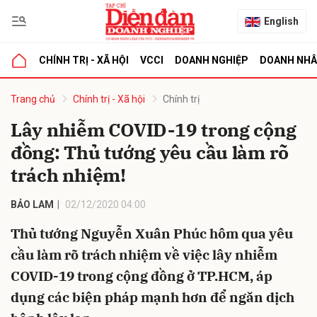
English
CHÍNH TRỊ - XÃ HỘI
VCCI
DOANH NGHIỆP
DOANH NH
bình luận
Trang chủ
Chính trị - Xã hội
Chính trị
Lây nhiễm COVID-19 trong cộng
đồng: Thủ tướng yêu cầu làm rõ
trách nhiệm!
BẢO LAM
02/12/2020 04:00
Thủ tướng Nguyễn Xuân Phúc hôm qua yêu
Hủy
G
cầu làm rõ trách nhiệm về việc lây nhiễm
COVID-19 trong cộng đồng ở TP.HCM, áp
dụng các biện pháp mạnh hơn để ngăn dịch