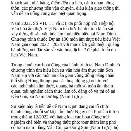
khách sạn, nhà hàng, điểm đến du lịch, cảnh quan nông
thôn, các phương tiện vận chuyển, điều kiện giao thông thì
vấn đề ăn uống cũng đặc biệt quan trọng.
Năm 2022, Sở VH, TT và DL đã phối hợp với Hiệp hội
Văn hóa ẩm thực Việt Nam tổ chức hành trình khảo sát
xây dựng di sản văn hóa ẩm thực tiêu biểu tại Nam Định.
Chương trình thuộc Dự án 100 món ẩm thực tiêu biểu Việt
Nam giai đoạn 2022 - 2024 với mục đích giới thiệu, quảng
bá những nét đặc sắc về văn hóa, lịch sử để phát triển du
lịch Việt Nam.
Trong chuỗi các hoạt động của hành trình tại Nam Định có
chương trình tìm hiểu lịch sử văn hóa ẩm thực trấn Sơn
Nam Hạ với các món ăn dân gian vùng đồng bằng châu
thổ sông Hồng thông qua các hoạt động giao lưu với
các nghệ nhân ẩm thực, quảng bá một số món ăn; tham
quan, trải nghiệm cách thức làm cỗ, dâng cỗ và thi cỗ tại
Đền Gin, xã Nam Dương (Nam Trực).
Sự kiện này là tiền đề để Nam Định đăng cai tổ chức
thành công chuỗi sự kiện ẩm thực Ngày của Phở lần thứ 6
trong tháng 12/2022 với hàng loạt các hoạt động: trải
nghiệm chế biến và thưởng thức phở; tour thăm làng phở
cổ trăm năm - làng Vân Cù, xã Đồng Sơn (Nam Trực); hội