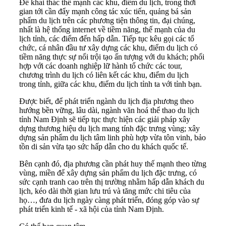
Để khai thác thế mạnh các khu, điểm du lịch, trong thời
gian tới cần đẩy mạnh công tác xúc tiến, quảng bá sản
phẩm du lịch trên các phương tiện thông tin, đại chúng,
nhất là hệ thống internet về tiềm năng, thế mạnh của du
lịch tỉnh, các điểm đến hấp dẫn. Tiếp tục kêu gọi các tổ
chức, cá nhân đầu tư xây dựng các khu, điểm du lịch có
tiềm năng thực sự nổi trội tạo ấn tượng với du khách; phối
hợp với các doanh nghiệp lữ hành tổ chức các tour,
chương trình du lịch có liên kết các khu, điểm du lịch
trong tỉnh, giữa các khu, điểm du lịch tỉnh ta với tỉnh bạn.
Được biết, để phát triển ngành du lịch địa phương theo
hướng bền vững, lâu dài, ngành văn hoá thể thao du lịch
tỉnh Nam Định sẽ tiếp tục thực hiện các giải pháp xây
dựng thương hiệu du lịch mang tính đặc trưng vùng; xây
dựng sản phẩm du lịch tâm linh phù hợp vừa tôn vinh, bảo
tồn di sản vừa tạo sức hấp dẫn cho du khách quốc tế.
Bên cạnh đó, địa phương cần phát huy thế mạnh theo từng
vùng, miền để xây dựng sản phẩm du lịch đặc trưng, có
sức cạnh tranh cao trên thị trường nhằm hấp dẫn khách du
lịch, kéo dài thời gian lưu trú và tăng mức chi tiêu của
họ…, đưa du lịch ngày càng phát triển, đóng góp vào sự
phát triển kinh tế - xã hội của tỉnh Nam Định.