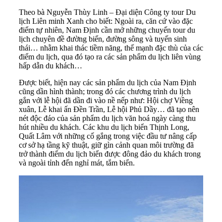
Theo bà Nguyễn Thùy Linh – Đại diện Công ty tour Du
lịch Liên minh Xanh cho biết: Ngoài ra, căn cứ vào đặc
điểm tự nhiên, Nam Định cần mở những chuyến
tour du
lịch
chuyên đề đường biển, đường sông và tuyến sinh
thái… nhằm khai thác tiềm năng, thế mạnh đặc thù của các
điểm du lịch, qua đó tạo ra các sản phẩm du lịch liên vùng
hấp dẫn du khách…
Được biết, hiện nay các sản phẩm du lịch của Nam Định
cũng dần hình thành; trong đó các chương trình du lịch
gắn với lễ hội đã dần đi vào nề nếp như: Hội chợ Viềng
xuân, Lễ khai ấn Đền Trần, Lễ hội Phủ Dầy… đã tạo nên
nét độc đáo của sản phẩm du lịch văn hoá ngày càng thu
hút nhiều du khách. Các khu du lịch biển Thịnh Long,
Quất Lâm với những cố gắng trong việc đầu tư nâng cấp
cơ sở hạ tầng kỹ thuật, giữ gìn cảnh quan môi trường đã
trở thành điểm du lịch biển được đông đảo du khách trong
và ngoài tỉnh đến nghỉ mát, tắm biển.