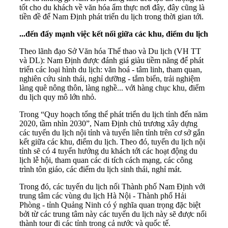
tốt cho du khách về văn hóa ẩm thực nơi đây, đây cũng là
tiền đề để Nam Định phát triển du lịch trong thời gian tới.
...đến đẩy mạnh việc kết nối giữa các khu, điểm du lịch
Theo lãnh đạo Sở Văn hóa Thể thao và Du lịch (VH TT
và DL): Nam Định được đánh giá giàu tiềm năng để phát
triển các loại hình du lịch: văn hoá - tâm linh, tham quan,
nghiên cứu sinh thái, nghỉ dưỡng - tắm biển, trải nghiệm
làng quê nông thôn, làng nghề... với hàng chục khu, điểm
du lịch quy mô lớn nhỏ.
Trong “Quy hoạch tổng thể phát triển du lịch tỉnh đến năm
2020, tầm nhìn 2030”, Nam Định chủ trương xây dựng
các tuyến du lịch nội tỉnh và tuyến liên tỉnh trên cơ sở gắn
kết giữa các khu, điểm du lịch. Theo đó, tuyến du lịch nội
tỉnh sẽ có 4 tuyến hướng du khách tới các hoạt động du
lịch lễ hội, tham quan các di tích cách mạng, các công
trình tôn giáo, các điểm du lịch sinh thái, nghỉ mát.
Trong đó, các tuyến du lịch nối Thành phố Nam Định với
trung tâm các vùng du lịch Hà Nội - Thành phố Hải
Phòng - tỉnh Quảng Ninh có ý nghĩa quan trọng đặc biệt
bởi từ các trung tâm này các tuyến du lịch này sẽ được nối
thành tour đi các tỉnh trong cả nước và quốc tế.