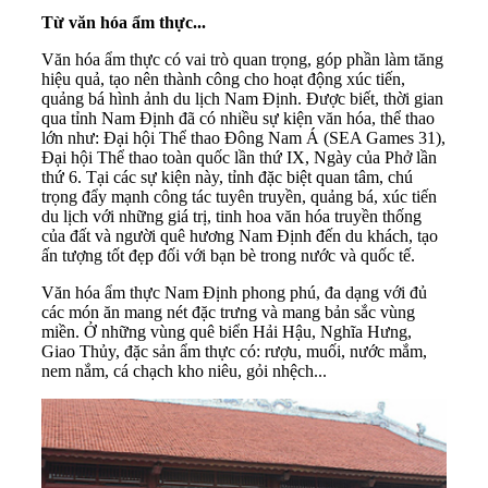
Từ văn hóa ẩm thực...
Văn hóa ẩm thực có vai trò quan trọng, góp phần làm tăng
hiệu quả, tạo nên thành công cho hoạt động xúc tiến,
quảng bá hình ảnh du lịch
Nam Định
. Được biết, thời gian
qua tỉnh Nam Định đã có nhiều sự kiện văn hóa, thể thao
lớn như: Đại hội Thể thao Đông Nam Á (SEA Games 31),
Đại hội Thể thao toàn quốc lần thứ IX, Ngày của Phở lần
thứ 6. Tại các sự kiện này, tỉnh đặc biệt quan tâm, chú
trọng đẩy mạnh công tác tuyên truyền, quảng bá, xúc tiến
du lịch với những giá trị, tinh hoa văn hóa truyền thống
của đất và người quê hương Nam Định đến du khách, tạo
ấn tượng tốt đẹp đối với bạn bè trong nước và quốc tế.
Văn hóa ẩm thực Nam Định phong phú, đa dạng với đủ
các món ăn mang nét đặc trưng và mang bản sắc vùng
miền. Ở những vùng quê biển Hải Hậu, Nghĩa Hưng,
Giao Thủy, đặc sản ẩm thực có: rượu, muối, nước mắm,
nem nắm, cá chạch kho niêu, gỏi nhệch...