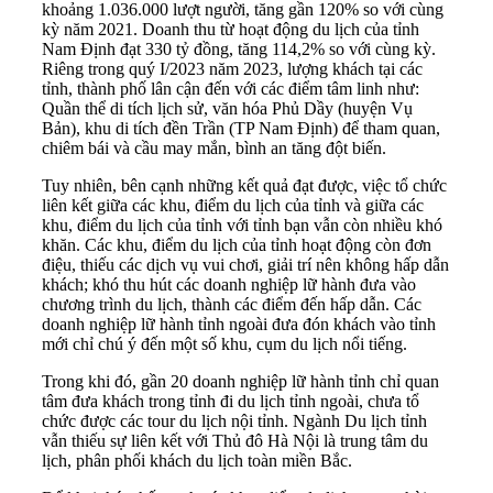
khoảng 1.036.000 lượt người, tăng gần 120% so với cùng
kỳ năm 2021. Doanh thu từ hoạt động du lịch của tỉnh
Nam Định đạt 330 tỷ đồng, tăng 114,2% so với cùng kỳ.
Riêng trong quý I/2023 năm 2023, lượng khách tại các
tỉnh, thành phố lân cận đến với các điểm tâm linh như:
Quần thể di tích lịch sử, văn hóa Phủ Dầy (huyện Vụ
Bản), khu di tích đền Trần (TP Nam Định) để tham quan,
chiêm bái và cầu may mắn, bình an tăng đột biến.
Tuy nhiên, bên cạnh những kết quả đạt được, việc tổ chức
liên kết giữa các khu, điểm du lịch của tỉnh và giữa các
khu, điểm du lịch của tỉnh với tỉnh bạn vẫn còn nhiều khó
khăn. Các khu, điểm du lịch của tỉnh hoạt động còn đơn
điệu, thiếu các dịch vụ vui chơi, giải trí nên không hấp dẫn
khách; khó thu hút các doanh nghiệp lữ hành đưa vào
chương trình du lịch, thành các điểm đến hấp dẫn. Các
doanh nghiệp lữ hành tỉnh ngoài đưa đón khách vào tỉnh
mới chỉ chú ý đến một số khu, cụm du lịch nổi tiếng.
Trong khi đó, gần 20 doanh nghiệp lữ hành tỉnh chỉ quan
tâm đưa khách trong tỉnh đi du lịch tỉnh ngoài, chưa tổ
chức được các tour du lịch nội tỉnh. Ngành Du lịch tỉnh
vẫn thiếu sự liên kết với Thủ đô Hà Nội là
trung tâm du
lịch
, phân phối khách du lịch toàn miền Bắc.