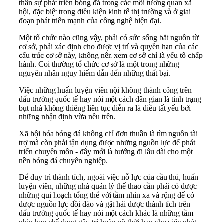
thân sự phát triển bóng đá trong các mối tương quan xã
hội, đặc biệt trong điều kiện kinh tế thị trường và ở giai
đoạn phát triển mạnh của công nghệ hiện đại.
Một tổ chức nào cũng vậy, phải có sức sống bắt nguồn từ
cơ sở, phải xác định cho được vị trí và quyền hạn của các
cấu trúc cơ sở này, không nên xem cơ sở chỉ là yếu tố chấp
hành. Coi thường tổ chức cơ sở là một trong những
nguyên nhân nguy hiểm dẫn đến những thất bại.
Việc những huấn luyện viên nội không thành công trên
đấu trường quốc tế hay nói một cách dân gian là tình trạng
bụt nhà không thiêng liên tục diễn ra là điều tất yếu bởi
những nhận định vừa nêu trên.
Xã hội hóa bóng đá không chỉ đơn thuần là tìm nguồn tài
trợ mà còn phải tận dụng được những nguồn lực để phát
triển chuyên môn - đây mới là hướng đi lâu dài cho một
nền bóng đá chuyên nghiệp.
Để duy trì thành tích, ngoài việc nỗ lực của cầu thủ, huấn
luyện viên, những nhà quản lý thể thao cần phải có được
những qui hoạch tổng thể với tầm nhìn xa và rộng để có
được nguồn lực dồi dào và gặt hái được thành tích trên
đấu trường quốc tế hay nói một cách khác là những tầm
nhìn hạn chế đang gây trì hoãn vô thời hạn cho việc phát