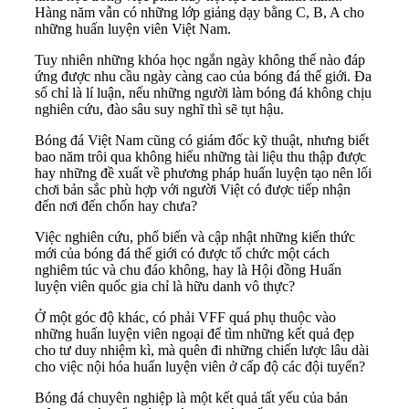
Hàng năm vẫn có những lớp giảng dạy bằng C, B, A cho
những huấn luyện viên Việt Nam.
Tuy nhiên những khóa học ngắn ngày không thể nào đáp
ứng được nhu cầu ngày càng cao của bóng đá thế giới. Đa
số chỉ là lí luận, nếu những người làm bóng đá không chịu
nghiên cứu, đào sâu suy nghĩ thì sẽ tụt hậu.
Bóng đá Việt Nam cũng có giám đốc kỹ thuật, nhưng biết
bao năm trôi qua không hiểu những tài liệu thu thập được
hay những đề xuất về phương pháp huấn luyện tạo nên lối
chơi bản sắc phù hợp với người Việt có được tiếp nhận
đến nơi đến chốn hay chưa?
Việc nghiên cứu, phổ biến và cập nhật những kiến thức
mới của bóng đá thế giới có được tổ chức một cách
nghiêm túc và chu đáo không, hay là Hội đồng Huấn
luyện viên quốc gia chỉ là hữu danh vô thực?
Ở một góc độ khác, có phải VFF quá phụ thuộc vào
những huấn luyện viên ngoại để tìm những kết quả đẹp
cho tư duy nhiệm kì, mà quên đi những chiến lược lâu dài
cho việc nội hóa huấn luyện viên ở cấp độ các đội tuyển?
Bóng đá chuyên nghiệp là một kết quả tất yếu của bản