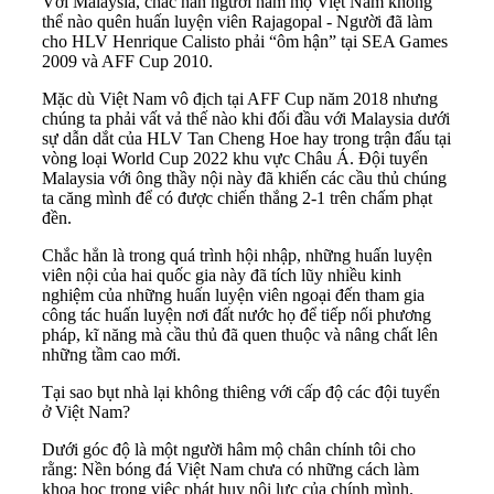
Với Malaysia, chắc hẳn người hâm mộ Việt Nam không
thể nào quên huấn luyện viên Rajagopal - Người đã làm
cho HLV Henrique Calisto phải “ôm hận” tại SEA Games
2009 và AFF Cup 2010.
Mặc dù Việt Nam vô địch tại AFF Cup năm 2018 nhưng
chúng ta phải vất vả thế nào khi đối đầu với Malaysia dưới
sự dẫn dắt của HLV Tan Cheng Hoe hay trong trận đấu tại
vòng loại World Cup 2022 khu vực Châu Á. Đội tuyển
Malaysia với ông thầy nội này đã khiến các cầu thủ chúng
ta căng mình để có được chiến thắng 2-1 trên chấm phạt
đền.
Chắc hẳn là trong quá trình hội nhập, những huấn luyện
viên nội của hai quốc gia này đã tích lũy nhiều kinh
nghiệm của những huấn luyện viên ngoại đến tham gia
công tác huấn luyện nơi đất nước họ để tiếp nối phương
pháp, kĩ năng mà cầu thủ đã quen thuộc và nâng chất lên
những tầm cao mới.
Tại sao bụt nhà lại không thiêng với cấp độ các đội tuyển
ở Việt Nam?
Dưới góc độ là một người hâm mộ chân chính tôi cho
rằng: Nền bóng đá Việt Nam chưa có những cách làm
khoa học trong việc phát huy nội lực của chính mình.