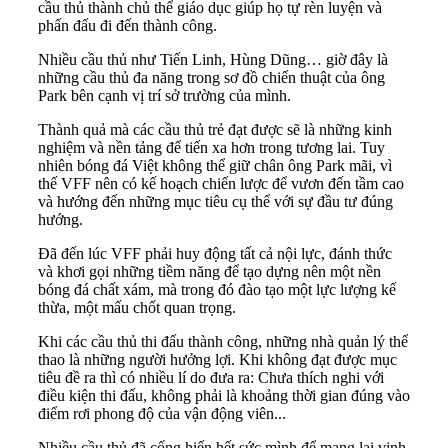
cầu thủ thành chủ thể giáo dục giúp họ tự rèn luyện và
phấn đấu đi đến thành công.
Nhiều cầu thủ như Tiến Linh, Hùng Dũng… giờ đây là
những cầu thủ đa năng trong sơ đồ chiến thuật của ông
Park bên cạnh vị trí sở trường của mình.
Thành quả mà các cầu thủ trẻ đạt được sẽ là những kinh
nghiệm và nền tảng để tiến xa hơn trong tương lai. Tuy
nhiên bóng đá Việt không thể giữ chân ông Park mãi, vì
thế VFF nên có kế hoạch chiến lược để vươn đến tầm cao
và hướng đến những mục tiêu cụ thể với sự đầu tư đúng
hướng.
Đã đến lúc VFF phải huy động tất cả nội lực, đánh thức
và khơi gọi những tiềm năng để tạo dựng nên một nền
bóng đá chất xám, mà trong đó đào tạo một lực lượng kế
thừa, một mấu chốt quan trọng.
Khi các cầu thủ thi đấu thành công, những nhà quản lý thể
thao là những người hưởng lợi. Khi không đạt được mục
tiêu đề ra thì có nhiều lí do đưa ra: Chưa thích nghi với
điều kiện thi đấu, không phải là khoảng thời gian đúng vào
điểm rơi phong độ của vận động viên...
Nhiều cầu thủ đã cống hiến hết sức mình để mang lại vinh