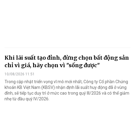
Khi lãi suất tạo đỉnh, đừng chọn bất động sản
chỉ vì giá, hãy chọn vì "sống được"
10/08/2026 11:51
Trong cập nhật triển vọng vĩ mô mới nhất, Công ty Cổ phần Chứng
khoán KB Việt Nam (KBSV) nhận định lãi suất huy động đã ở vùng
đỉnh, sẽ tiếp tục duy trì ở mức cao trong quý III/2026 và có thể giảm
nhẹ từ đầu quý IV/2026.