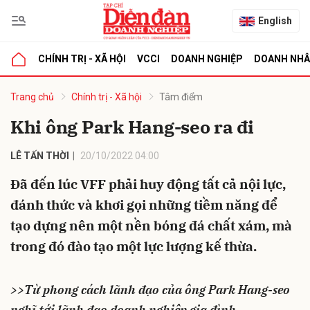
English
CHÍNH TRỊ - XÃ HỘI
VCCI
DOANH NGHIỆP
DOANH NH
bình luận
Trang chủ
Chính trị - Xã hội
Tâm điểm
Khi ông Park Hang-seo ra đi
LÊ TẤN THỜI
20/10/2022 04:00
Đã đến lúc VFF phải huy động tất cả nội lực,
đánh thức và khơi gọi những tiềm năng để
tạo dựng nên một nền bóng đá chất xám, mà
Hủy
G
trong đó đào tạo một lực lượng kế thừa.
>>
Từ phong cách lãnh đạo của ông Park Hang-seo
nghĩ tới lãnh đạo doanh nghiệp gia đình