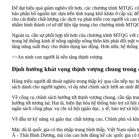
Để đạt hiệu quả giảm nghèo tốt hơn, các chương trình MTQG có t
bảo phân bổ nguồn lực dựa trên tình trạng khó khăn ở cấp xã, 
cho cải thiện chất lượng các dịch vụ phát triển con người và can 
nhằm hình thành cơ sở dữ liệu tập trung cho chương trình MTQ
Ngoài ra, cần sự phối hợp tốt hơn của chương trình MTQG với các
trong hệ thống kinh tế nông nghiệp nông thôn khi phải đối mặt v
tăng năng suất thay cho thâm dụng lao động. Hơn nữa, hệ thống a
>>
An ninh con người là nền tảng thịnh vượng
Định hướng khát vọng thịnh vượng chung trong 
Hàng triệu người đã thoát nghèo trong thập kỷ qua cần tiếp tục 
sách dành cho người nghèo, ví dụ như chính sách lưới an sinh để
Về công cụ chính sách hướng tới thịnh vượng chung, cần tập tru
hướng tới tương lai; Hai là, hiện đại hóa hệ thống bảo trợ xã hộ
ngân sách công phục vụ chi xã hội (giáo dục, y tế, bảo trợ xã hộ
Về đầu tư kỹ năng và giáo dục chất lượng cao, Chính phủ và khu 
Mặc dù là quốc gia có thu nhập trung bình thấp, Việt Nam nằm t
Á - Thái Bình Dương, mà còn cao hơn đáng kể các quốc gia có t