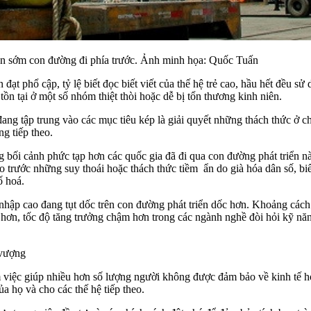
ện sớm con đường đi phía trước. Ảnh minh họa: Quốc Tuấn
đạt phổ cập, tỷ lệ biết đọc biết viết của thế hệ trẻ cao, hầu hết đều sử
ồn tại ở một số nhóm thiệt thòi hoặc dễ bị tổn thương kinh niên.
ang tập trung vào các mục tiêu kép là giải quyết những thách thức ở 
g tiếp theo.
g bối cảnh phức tạp hơn các quốc gia đã đi qua con đường phát triển nà
 trước những suy thoái hoặc thách thức tiềm ẩn do già hóa dân số, biến
ố hoá.
hập cao đang tụt dốc trên con đường phát triển dốc hơn. Khoảng cách 
 hơn, tốc độ tăng trưởng chậm hơn trong các ngành nghề đòi hỏi kỹ năn
 vượng
việc giúp nhiều hơn số lượng người không được đảm bảo về kinh tế hoặ
a họ và cho các thế hệ tiếp theo.