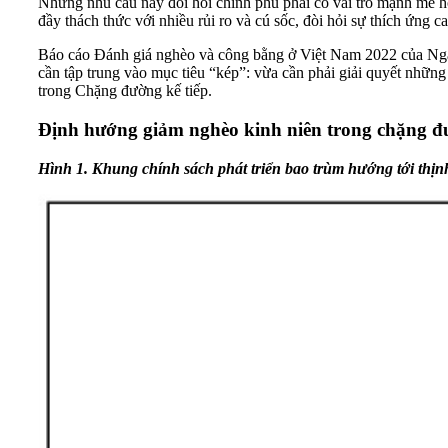
Những nhu cầu này đòi hỏi chính phủ phải có vai trò mạnh mẽ hơ
đầy thách thức với nhiều rủi ro và cú sốc, đòi hỏi sự thích ứng 
Báo cáo Đánh giá nghèo và công bằng ở Việt Nam 2022 của Ng
cần tập trung vào mục tiêu “kép”: vừa cần phải giải quyết nhữn
trong Chặng đường kế tiếp.
Định hướng giảm nghèo kinh niên trong chặng đ
Hình 1. Khung chính sách phát triển bao trùm hướng tới th