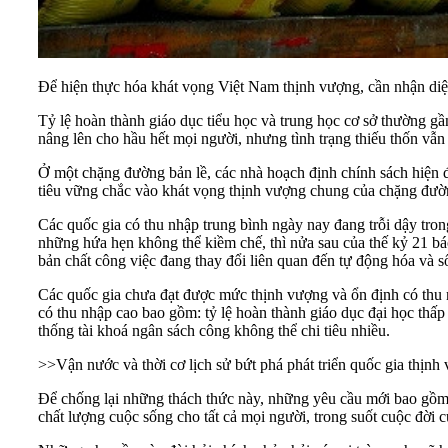
Để hiện thực hóa khát vọng Việt Nam thịnh vượng, cần nhận di
Tỷ lệ hoàn thành giáo dục tiểu học và trung học cơ sở thường gần 
nâng lên cho hầu hết mọi người, nhưng tình trạng thiếu thốn vẫn t
Ở một chặng đường bản lề, các nhà hoạch định chính sách hiện đ
tiêu vững chắc vào khát vọng thịnh vượng chung của chặng đườn
Các quốc gia có thu nhập trung bình ngày nay đang trỗi dậy tron
những hứa hẹn không thể kiềm chế, thì nửa sau của thế kỷ 21 báo
bản chất công việc đang thay đổi liên quan đến tự động hóa và s
Các quốc gia chưa đạt được mức thịnh vượng và ổn định có thu n
có thu nhập cao bao gồm: tỷ lệ hoàn thành giáo dục đại học thấp
thống tài khoá ngân sách công không thể chi tiêu nhiều.
>>
Vận nước và thời cơ lịch sử bứt phá phát triển quốc gia thịnh
Để chống lại những thách thức này, những yêu cầu mới bao gồm 
chất lượng cuộc sống cho tất cả mọi người, trong suốt cuộc đời củ