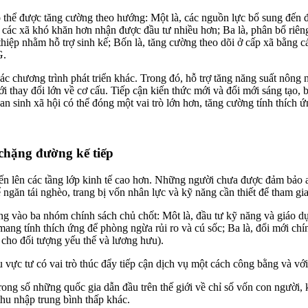
hể được tăng cường theo hướng: Một là, các nguồn lực bổ sung đến đư
để các xã khó khăn hơn nhận được đầu tư nhiều hơn; Ba là, phân bổ riê
thiệp nhằm hỗ trợ sinh kế; Bốn là, tăng cường theo dõi ở cấp xã bằng c
G.
 chương trình phát triển khác. Trong đó, hỗ trợ tăng năng suất nông ng
ới thay đổi lớn về cơ cấu. Tiếp cận kiến thức mới và đổi mới sáng tạo,
n sinh xã hội có thể đóng một vai trò lớn hơn, tăng cường tính thích ứ
chặng đường kế tiếp
tiến lên các tầng lớp kinh tế cao hơn. Những người chưa được đảm bảo a
 ngăn tái nghèo, trang bị vốn nhân lực và kỹ năng cần thiết để tham g
ng vào ba nhóm chính sách chủ chốt: Môt là, đầu tư kỹ năng và giáo dụ
i mang tính thích ứng để phòng ngừa rủi ro và cú sốc; Ba là, đổi mới c
i cho đối tượng yếu thế và lương hưu).
vực tư có vai trò thúc đẩy tiếp cận dịch vụ một cách công bằng và vớ
rong số những quốc gia dẫn đầu trên thế giới về chỉ số vốn con người,
hu nhập trung bình thấp khác.