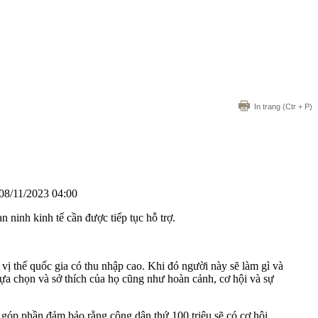
In trang
(Ctr + P)
08/11/2023 04:00
 ninh kinh tế cần được tiếp tục hỗ trợ.
vị thế quốc gia có thu nhập cao. Khi đó người này sẽ làm gì và
lựa chọn và sở thích của họ cũng như hoàn cảnh, cơ hội và sự
 góp phần đảm bảo rằng công dân thứ 100 triệu sẽ có cơ hội