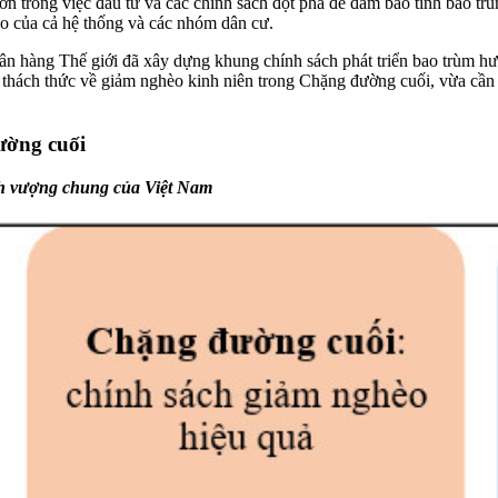
n trong việc đầu tư và các chính sách đột phá để đảm bảo tính bao tr
cao của cả hệ thống và các nhóm dân cư.
ân hàng Thế giới đã xây dựng khung chính sách phát triển bao trùm 
g thách thức về giảm nghèo kinh niên trong Chặng đường cuối, vừa cần
ường cuối
ịnh vượng chung của Việt Nam