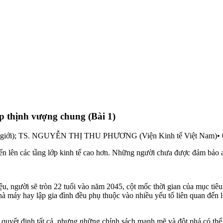
p thịnh vượng chung (Bài 1)
iới); TS. NGUYỄN THỊ THU PHƯƠNG (Viện Kinh tế Việt Nam)
•
tiến lên các tầng lớp kinh tế cao hơn. Những người chưa được đảm bảo an
, người sẽ tròn 22 tuổi vào năm 2045, cột mốc thời gian của mục tiêu 
nhà máy hay lập gia đình đều phụ thuộc vào nhiều yếu tố liên quan đến 
ể quyết định tất cả, nhưng những chính sách mạnh mẽ và đột phá có thể