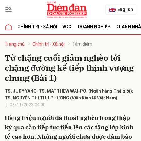
English
CHÍNH TRỊ - XÃ HỘI
VCCI
DOANH NGHIỆP
DOANH NH
bình luận
Trang chủ
Chính trị - Xã hội
Tâm điểm
Từ chặng cuối giảm nghèo tới
chặng đường kế tiếp thịnh vượng
chung (Bài 1)
TS. JUDY YANG, TS. MATTHEW WAI-POI (Ngân hàng Thế giới);
TS. NGUYỄN THỊ THU PHƯƠNG (Viện Kinh tế Việt Nam)
08/11/2023 04:00
Hủy
G
Hàng triệu người đã thoát nghèo trong thập
kỷ qua cần tiếp tục tiến lên các tầng lớp kinh
tế cao hơn. Những người chưa được đảm bảo