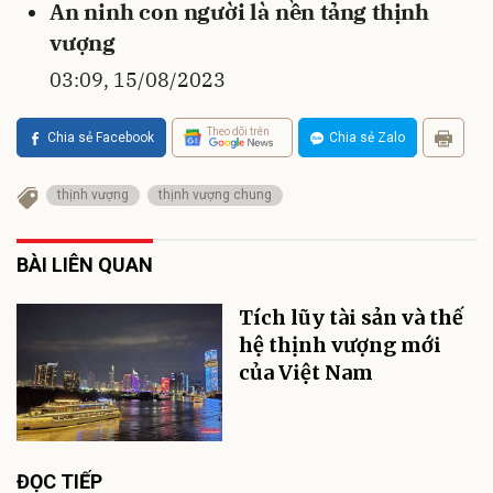
An ninh con người là nền tảng thịnh
vượng
03:09, 15/08/2023
Theo dõi trên
Chia sẻ Facebook
Chia sẻ Zalo
thịnh vượng
thịnh vượng chung
BÀI LIÊN QUAN
Tích lũy tài sản và thế
hệ thịnh vượng mới
của Việt Nam
ĐỌC TIẾP