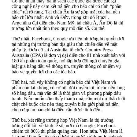
Có thể nhận thấy, danh sách các quốc gia được các gã
công nghệ này cam kết trả tiền cho báo chí có tính “phân
chia” rất rõ ràng. Tại châu Âu là sự góp mặt của hai nền
báo chí lớn nhất: Anh và Đức, trong khi đó Brazil,
Argentina đại diện cho Nam Mỹ; tại châu Á, Ấn Độ là thị
trường lớn nhất tính theo quy mô dân số. Cụ thể:
Thứ nhất, Facebook, Google ưu tiên nhượng bộ quyền lợi
tại những thị trường bản địa giàu tính chiến đấu về mặt
pháp lý. Đơn cử tại Australia, tổ chức Country Press
Australia (CPA) là đơn vị đại diện cho 81 nhà xuất bản với
180 ấn phẩm toàn quốc, nơi tập hợp đội ngũ chuyên gia,
luật gia hàng đầu về thông tin, truyền thông có nhiệm vụ
bảo vệ quyền lợi cho các tòa báo.
Thứ hai, nói vậy không có nghĩa báo chí Việt Nam và
phần còn lại không có cơ hội đòi quyền lợi từ các nền tảng
số hàng đầu, mà vấn đề là thời gian và phương pháp đấu
tranh. Nếu muốn sớm thấy thành quả, cần một dự thảo luật
chặt chẽ buộc các nền tảng xuyên biên giới phải trả tiền
cho cơ quan báo chí là điều cần được tính đến.
Thứ ba, xét riêng trường hợp Việt Nam, là thị trường
tương đối lớn về kinh tế số, nơi mà Google, Facebook
chiếm tới 80% thị phần quảng cáo. Hơn nữa, Việt Nam là
1 trong 10 quốc gia có số lượng người sử dụng Facebook