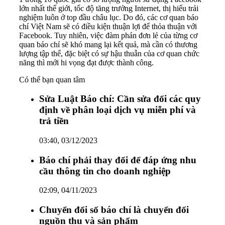
lớn nhất thế giới, tốc độ tăng trưởng Internet, thị hiếu trải
nghiệm luôn ở top đầu châu lục. Do đó, các cơ quan báo
chí Việt Nam sẽ có điều kiện thuận lợi để thỏa thuận với
Facebook. Tuy nhiên, việc đàm phán đơn lẻ của từng cơ
quan báo chí sẽ khó mang lại kết quả, mà cần có thương
lượng tập thể, đặc biệt có sự hậu thuẫn của cơ quan chức
năng thì mới hi vọng đạt được thành công.
Có thể bạn quan tâm
Sửa Luật Báo chí: Cần sửa đổi các quy
định về phân loại dịch vụ miễn phí và
trả tiền
03:40, 03/12/2023
Báo chí phải thay đổi để đáp ứng nhu
cầu thông tin cho doanh nghiệp
02:09, 04/11/2023
Chuyển đổi số báo chí là chuyển đổi
nguồn thu và sản phẩm