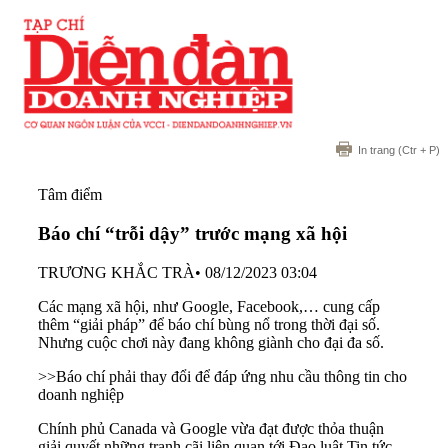
In trang
(Ctr + P)
Tâm điểm
Báo chí “trỗi dậy” trước mạng xã hội
TRƯƠNG KHẮC TRÀ
•
08/12/2023 03:04
Các mạng xã hội, như Google, Facebook,… cung cấp
thêm “giải pháp” để báo chí bùng nổ trong thời đại số.
Nhưng cuộc chơi này đang không giành cho đại đa số.
>>
Báo chí phải thay đổi để đáp ứng nhu cầu thông tin cho
doanh nghiệp
Chính phủ Canada và Google vừa đạt được thỏa thuận
giải quyết những tranh cãi liên quan tới Đạo luật Tin tức