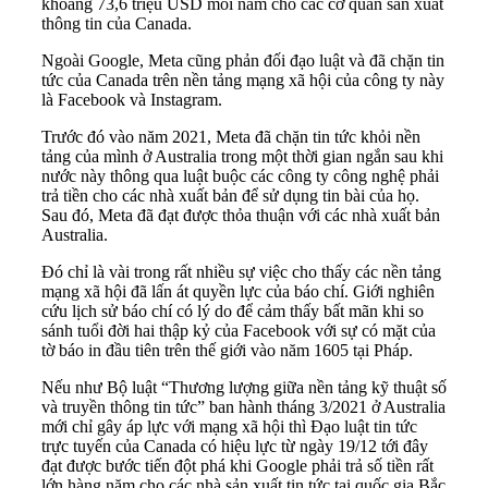
khoảng 73,6 triệu USD mỗi năm cho các cơ quan sản xuất
thông tin của Canada.
Ngoài Google, Meta cũng phản đối đạo luật và đã chặn tin
tức của Canada trên nền tảng mạng xã hội của công ty này
là Facebook và Instagram.
Trước đó vào năm 2021, Meta đã chặn tin tức khỏi nền
tảng của mình ở Australia trong một thời gian ngắn sau khi
nước này thông qua luật buộc các công ty công nghệ phải
trả tiền cho các nhà xuất bản để sử dụng tin bài của họ.
Sau đó, Meta đã đạt được thỏa thuận với các nhà xuất bản
Australia.
Đó chỉ là vài trong rất nhiều sự việc cho thấy các nền tảng
mạng xã hội đã lấn át quyền lực của báo chí. Giới nghiên
cứu lịch sử báo chí có lý do để cảm thấy bất mãn khi so
sánh tuổi đời hai thập kỷ của Facebook với sự có mặt của
tờ báo in đầu tiên trên thế giới vào năm 1605 tại Pháp.
Nếu như Bộ luật “Thương lượng giữa nền tảng kỹ thuật số
và truyền thông tin tức” ban hành tháng 3/2021 ở Australia
mới chỉ gây áp lực với mạng xã hội thì Đạo luật tin tức
trực tuyến của Canada có hiệu lực từ ngày 19/12 tới đây
đạt được bước tiến đột phá khi Google phải trả số tiền rất
lớn hàng năm cho các nhà sản xuất tin tức tại quốc gia Bắc