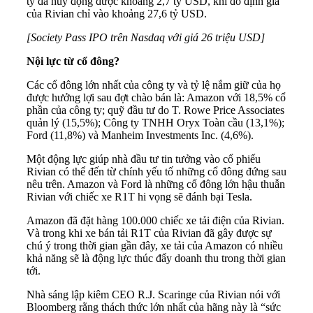
ty đã huy động được khoảng 2,7 tỷ USD, khi đó định giá
của Rivian chỉ vào khoảng 27,6 tỷ USD.
[Society Pass IPO trên Nasdaq với giá 26 triệu USD]
Nội lực từ cổ đông?
Các cổ đông lớn nhất của công ty và tỷ lệ nắm giữ của họ
được hưởng lợi sau đợt chào bán là: Amazon với 18,5% cổ
phần của công ty; quỹ đầu tư do T. Rowe Price Associates
quản lý (15,5%); Công ty TNHH Oryx Toàn cầu (13,1%);
Ford (11,8%) và Manheim Investments Inc. (4,6%).
Một động lực giúp nhà đầu tư tin tưởng vào cổ phiếu
Rivian có thể đến từ chính yếu tố những cổ đông đứng sau
nêu trên. Amazon và Ford là những cổ đông lớn hậu thuẫn
Rivian với chiếc xe R1T hi vọng sẽ đánh bại Tesla.
Amazon đã đặt hàng 100.000 chiếc xe tải điện của Rivian.
Và trong khi xe bán tải R1T của Rivian đã gây được sự
chú ý trong thời gian gần đây, xe tải của Amazon có nhiều
khả năng sẽ là động lực thúc đẩy doanh thu trong thời gian
tới.
Nhà sáng lập kiêm CEO R.J. Scaringe của Rivian nói với
Bloomberg rằng thách thức lớn nhất của hãng này là “sức