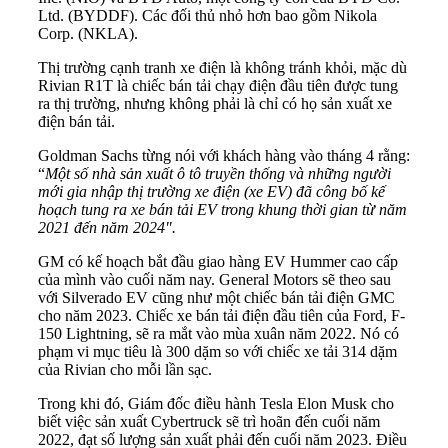
Ltd. (BYDDF). Các đối thủ nhỏ hơn bao gồm Nikola
Corp. (NKLA).
Thị trường cạnh tranh xe điện là không tránh khỏi, mặc dù
Rivian R1T là chiếc bán tải chạy điện đầu tiên được tung
ra thị trường, nhưng không phải là chỉ có họ sản xuất xe
điện bán tải.
Goldman Sachs từng nói với khách hàng vào tháng 4 rằng:
“
Một số nhà sản xuất ô tô truyền thống và những người
mới gia nhập thị trường xe điện (xe EV) đã công bố kế
hoạch tung ra xe bán tải EV trong khung thời gian từ năm
2021 đến năm 2024".
GM có kế hoạch bắt đầu giao hàng EV Hummer cao cấp
của mình vào cuối năm nay. General Motors sẽ theo sau
với Silverado EV cũng như một chiếc bán tải điện GMC
cho năm 2023. Chiếc xe bán tải điện đầu tiên của Ford, F-
150 Lightning, sẽ ra mắt vào mùa xuân năm 2022. Nó có
phạm vi mục tiêu là 300 dặm so với chiếc xe tải 314 dặm
của Rivian cho mỗi lần sạc.
Trong khi đó, Giám đốc điều hành Tesla Elon Musk cho
biết việc sản xuất Cybertruck sẽ trì hoãn đến cuối năm
2022, đạt số lượng sản xuất phải đến cuối năm 2023. Điều