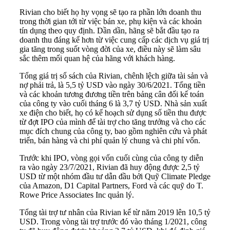
Rivian cho biết họ hy vọng sẽ tạo ra phần lớn doanh thu
trong thời gian tới từ việc bán xe, phụ kiện và các khoản
tín dụng theo quy định. Dần dần, hãng sẽ bắt đầu tạo ra
doanh thu đáng kể hơn từ việc cung cấp các dịch vụ giá trị
gia tăng trong suốt vòng đời của xe, điều này sẽ làm sâu
sắc thêm mối quan hệ của hãng với khách hàng.
Tổng giá trị sổ sách của Rivian, chênh lệch giữa tài sản và
nợ phải trả, là 5,5 tỷ USD vào ngày 30/6/2021. Tổng tiền
và các khoản tương đương tiền trên bảng cân đối kế toán
của công ty vào cuối tháng 6 là 3,7 tỷ USD. Nhà sản xuất
xe điện cho biết, họ có kế hoạch sử dụng số tiền thu được
từ đợt IPO của mình để tài trợ cho tăng trưởng và cho các
mục đích chung của công ty, bao gồm nghiên cứu và phát
triển, bán hàng và chi phí quản lý chung và chi phí vốn.
Trước khi IPO, vòng gọi vốn cuối cùng của công ty diễn
ra vào ngày 23/7/2021, Rivian đã huy động được 2,5 tỷ
USD từ một nhóm đầu tư dẫn đầu bởi Quỹ Climate Pledge
của Amazon, D1 Capital Partners, Ford và các quỹ do T.
Rowe Price Associates Inc quản lý.
Tổng tài trợ tư nhân của Rivian kể từ năm 2019 lên 10,5 tỷ
USD. Trong vòng tài trợ trước đó vào tháng 1/2021, công