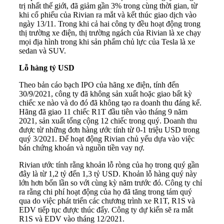
trị nhất thế giới, đã giảm gần 3% trong cùng thời gian, từ
khi cổ phiếu của Rivian ra mắt và kết thúc giao dịch vào
ngày 13/11. Trong khi cả hai công ty đều hoạt động trong
thị trường xe điện, thị trường ngách của Rivian là xe chạy
mọi địa hình trong khi sản phẩm chủ lực của Tesla là xe
sedan và SUV.
Lỗ hàng tỷ USD
Theo bản cáo bạch IPO của hãng xe điện, tính đến
30/9/2021, công ty đã không sản xuất hoặc giao bất kỳ
chiếc xe nào và do đó đã không tạo ra doanh thu đáng kể.
Hãng đã giao 11 chiếc R1T đầu tiên vào tháng 9 năm
2021, sản xuất tổng cộng 12 chiếc trong quý. Doanh thu
được từ những đơn hàng ước tính từ 0-1 triệu USD trong
quý 3/2021. Để hoạt động Rivian chủ yếu dựa vào việc
bán chứng khoán và nguồn tiền vay nợ.
Rivian ước tính rằng khoản lỗ ròng của họ trong quý gần
đây là từ 1,2 tỷ đến 1,3 tỷ USD. Khoản lỗ hàng quý này
lớn hơn bốn lần so với cùng kỳ năm trước đó. Công ty chỉ
ra rằng chi phí hoạt động của họ đã tăng trong tám quý
qua do việc phát triển các chương trình xe R1T, R1S và
EDV tiếp tục được thúc đẩy. Công ty dự kiến sẽ ra mắt
R1S và EDV vào tháng 12/2021.