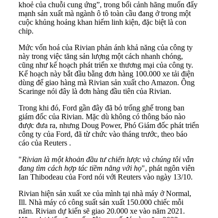
khoẻ của chuỗi cung ứng”, trong bối cảnh hãng muốn đẩy
mạnh sản xuất mà ngành ô tô toàn cầu đang ở trong một
cuộc khủng hoảng khan hiếm linh kiện, đặc biệt là con
chip.
Mức vốn hoá của Rivian phản ánh khả năng của công ty
này trong việc tăng sản lượng một cách nhanh chóng,
cũng như kế hoạch phát triển xe thương mại của công ty.
Kế hoạch này bắt đầu bằng đơn hàng 100.000 xe tải điện
dùng để giao hàng mà Rivian sản xuất cho Amazon. Ông
Scaringe nói đây là đơn hàng đầu tiên của Rivian.
Trong khi đó, Ford gần đây đã bỏ trống ghế trong ban
giám đốc của Rivian. Mặc dù không có thông báo nào
được đưa ra, nhưng Doug Power, Phó Giám đốc phát triển
công ty của Ford, đã từ chức vào tháng trước, theo báo
cáo của Reuters .
"
Rivian là một khoản đầu tư chiến lược và chúng tôi vẫn
đang tìm cách hợp tác tiềm năng với họ
", phát ngôn viên
Ian Thibodeau của Ford nói với Reuters vào ngày 13/10.
Rivian hiện sản xuất xe của mình tại nhà máy ở Normal,
Ill. Nhà máy có công suất sản xuất 150.000 chiếc mỗi
năm. Rivian dự kiến sẽ giao 20.000 xe vào năm 2021.