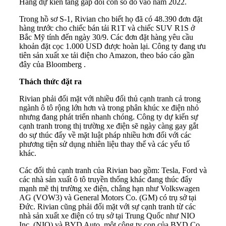
Hãng dự kiến tăng gấp đôi con số đó vào năm 2022.
Trong hồ sơ S-1, Rivian cho biết họ đã có 48.390 đơn đặt
hàng trước cho chiếc bán tải R1T và chiếc SUV R1S ở
Bắc Mỹ tính đến ngày 30/9. Các đơn đặt hàng yêu cầu
khoản đặt cọc 1.000 USD được hoàn lại. Công ty đang ưu
tiên sản xuất xe tải điện cho Amazon, theo báo cáo gần
đây của Bloomberg .
Thách thức đặt ra
Rivian phải đối mặt với nhiều đối thủ cạnh tranh cả trong
ngành ô tô rộng lớn hơn và trong phân khúc xe điện nhỏ
nhưng đang phát triển nhanh chóng. Công ty dự kiến sự
cạnh tranh trong thị trường xe điện sẽ ngày càng gay gắt
do sự thúc đẩy về mặt luật pháp nhiều hơn đối với các
phương tiện sử dụng nhiên liệu thay thế và các yếu tố
khác.
Các đối thủ cạnh tranh của Rivian bao gồm: Tesla, Ford và
các nhà sản xuất ô tô truyền thống khác đang thúc đẩy
mạnh mẽ thị trường xe điện, chẳng hạn như Volkswagen
AG (VOW3) và General Motors Co. (GM) có trụ sở tại
Đức. Rivian cũng phải đối mặt với sự cạnh tranh từ các
nhà sản xuất xe điện có trụ sở tại Trung Quốc như NIO
Inc. (NIO) và BYD Auto, một công ty con của BYD Co.