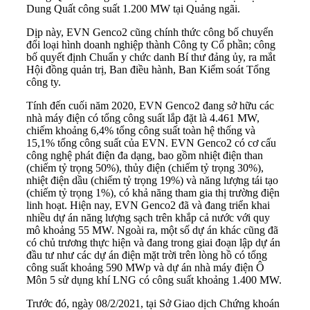
Dung Quất công suất 1.200 MW tại Quảng ngãi.
Dịp này,
EVN Genco2
cũng chính thức công bố chuyển
đổi loại hình doanh nghiệp thành Công ty Cổ phần; công
bố quyết định Chuẩn y chức danh Bí thư đảng ủy, ra mắt
Hội đồng quản trị, Ban điều hành, Ban Kiểm soát Tổng
công ty.
Tính đến cuối năm 2020, EVN Genco2 đang sở hữu các
nhà máy điện có tổng công suất lắp đặt là 4.461 MW,
chiếm khoảng 6,4% tổng công suất toàn hệ thống và
15,1% tổng công suất của EVN. EVN Genco2 có cơ cấu
công nghệ phát điện đa dạng, bao gồm nhiệt điện than
(chiếm tỷ trọng 50%), thủy điện (chiếm tỷ trọng 30%),
nhiệt điện dầu (chiếm tỷ trọng 19%) và năng lượng tái tạo
(chiếm tỷ trọng 1%), có khả năng tham gia thị trường điện
linh hoạt. Hiện nay, EVN Genco2 đã và đang triển khai
nhiều dự án năng lượng sạch trên khắp cả nước với quy
mô khoảng 55 MW. Ngoài ra, một số dự án khác cũng đã
có chủ trương thực hiện và đang trong giai đoạn lập dự án
đầu tư như các dự án điện mặt trời trên lòng hồ có tổng
công suất khoảng 590 MWp và dự án nhà máy điện Ô
Môn 5 sử dụng khí LNG có công suất khoảng 1.400 MW.
Trước đó, ngày 08/2/2021, tại Sở Giao dịch Chứng khoán