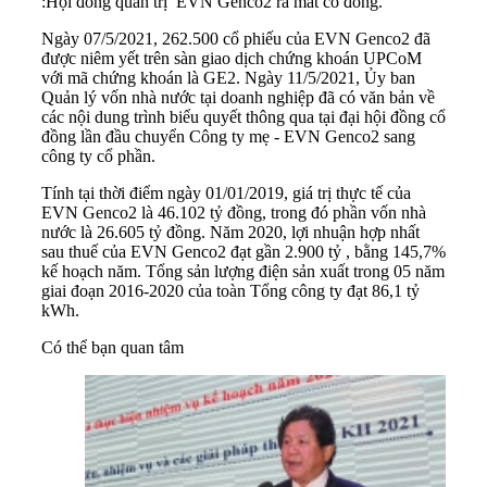
:Hội đồng quản trị EVN Genco2 ra mắt cổ đông.
Ngày 07/5/2021, 262.500 cổ phiếu của
EVN Genco2
đã
được niêm yết trên sàn giao dịch chứng khoán UPCoM
với mã chứng khoán là GE2. Ngày 11/5/2021, Ủy ban
Quản lý vốn nhà nước tại doanh nghiệp đã có văn bản về
các nội dung trình biểu quyết thông qua tại đại hội đồng cổ
đồng lần đầu chuyển Công ty mẹ - EVN Genco2 sang
công ty cổ phần.
Tính tại thời điểm ngày 01/01/2019, giá trị thực tế của
EVN Genco2 là 46.102 tỷ đồng, trong đó phần vốn nhà
nước là 26.605 tỷ đồng. Năm 2020, lợi nhuận hợp nhất
sau thuế của EVN Genco2 đạt gần 2.900 tỷ , bằng 145,7%
kế hoạch năm. Tổng sản lượng điện sản xuất trong 05 năm
giai đoạn 2016-2020 của toàn Tổng công ty đạt 86,1 tỷ
kWh.
Có thể bạn quan tâm