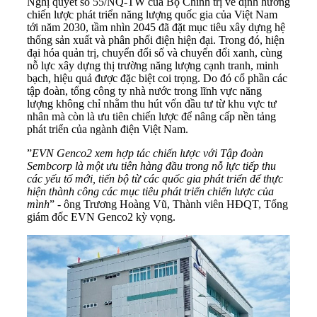
Nghị quyết số 55/NQ-TW của Bộ Chính trị về định hướng
chiến lược phát triển năng lượng quốc gia của Việt Nam
tới năm 2030, tầm nhìn 2045 đã đặt mục tiêu xây dựng hệ
thống sản xuất và phân phối điện hiện đại. Trong đó, hiện
đại hóa quản trị, chuyển đổi số và chuyển đổi xanh, cùng
nỗ lực xây dựng thị trường năng lượng cạnh tranh, minh
bạch, hiệu quả được đặc biệt coi trọng. Do đó cổ phần các
tập đoàn, tổng công ty nhà nước trong lĩnh vực năng
lượng không chỉ nhằm thu hút vốn đầu tư từ khu vực tư
nhân mà còn là ưu tiên chiến lược để nâng cấp nền tảng
phát triển của ngành điện Việt Nam.
”
EVN Genco2 xem hợp tác chiến lược với Tập đoàn
Sembcorp là một ưu tiên hàng đầu trong nỗ lực tiếp thu
các yếu tố mới, tiến bộ từ các quốc gia phát triển để thực
hiện thành công các mục tiêu phát triển chiến lược của
mình
” - ông Trương Hoàng Vũ, Thành viên HĐQT, Tổng
giám đốc EVN Genco2 kỳ vọng.