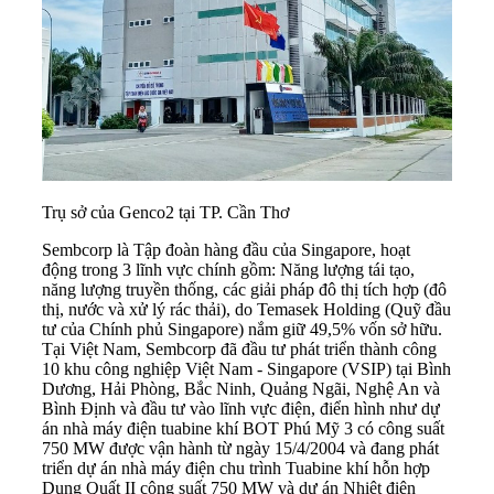
Trụ sở của Genco2 tại TP. Cần Thơ
Sembcorp là Tập đoàn hàng đầu của Singapore, hoạt
động trong 3 lĩnh vực chính gồm: Năng lượng tái tạo,
năng lượng truyền thống, các giải pháp đô thị tích hợp (đô
thị, nước và xử lý rác thải), do Temasek Holding (Quỹ đầu
tư của Chính phủ Singapore) nắm giữ 49,5% vốn sở hữu.
Tại Việt Nam, Sembcorp đã đầu tư phát triển thành công
10 khu công nghiệp Việt Nam - Singapore (VSIP) tại Bình
Dương, Hải Phòng, Bắc Ninh, Quảng Ngãi, Nghệ An và
Bình Định và đầu tư vào lĩnh vực điện, điển hình như dự
án nhà máy điện tuabine khí BOT Phú Mỹ 3 có công suất
750 MW được vận hành từ ngày 15/4/2004 và đang phát
triển dự án nhà máy điện chu trình Tuabine khí hỗn hợp
Dung Quất II công suất 750 MW và dự án Nhiệt điện