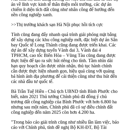
án về lĩnh vực kinh tế thân thiện môi trường, các dự án
chiếm ít diện tích đất cũng như nhân công để hướng đến
nền công nghiệp xanh.
>>
Thị trường khách sạn Hà Nội phục hồi tích cực
Tỉnh cũng đang đẩy nhanh quá trình giải phóng mặt bằng
để xây dựng các khu công nghiệp mới, đặc biệt dự án Sân
bay Quốc tế Long Thành cũng đang được triển khai. Các
dự án để xây dựng tuyến
Vành đai 3
, Vành đai 4
TPHCM, cao tốc Biên Hòa – Vũng Tàu cũng đang được
thực hiện để tạo ra sức hút riêng cho tỉnh. Tầm nhìn dài
hạn quy hoạch cần được nhìn nhận, thủ tục hành chính
cần được thực hiện nhanh gọn, hiệu quả cùng với quảng
bá hình ảnh địa phương để cải thiện cũng như thu hút đến
các nhà đầu tư quốc tế.
Bà Trần Tuệ Hiền - Chủ tịch UBND tỉnh Bình Phước cho
biết, năm 2021 Thủ tướng Chính phủ đã đồng ý chủ
trương đất công nghiệp của Bình Phước với hơn 6.800 ha
nhưng sau một năm, Chính phủ đã có sự điều chỉnh đất
công nghiệp đến năm 2025 còn hơn 4.200 ha.
"Trong báo cáo giải trình cũng như nhiều lần làm việc, báo
cáo với Chính phủ, tỉnh đề nghị Bộ KH-ĐT, Bộ Tài