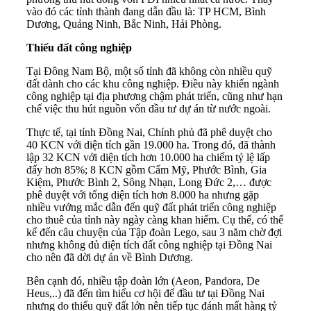
vào đó các tỉnh thành đang dẫn đầu là: TP HCM, Bình
Dương, Quảng Ninh, Bắc Ninh, Hải Phòng.
Thiếu
đất công nghiệp
Tại Đông Nam Bộ, một số tỉnh đã không còn nhiều quỹ
đất dành cho các
khu công nghiệp
. Điều này khiến ngành
công nghiệp tại địa phương chậm phát triển, cũng như hạn
chế việc thu hút nguồn vốn đầu tư dự án từ nước ngoài.
Thực tế, tại tỉnh Đồng Nai, Chính phủ đã phê duyệt cho
40 KCN với diện tích gần 19.000 ha. Trong đó, đã thành
lập 32 KCN với diện tích hơn 10.000 ha chiếm tỷ lệ lấp
đấy hơn 85%; 8 KCN gồm Cẩm Mỹ, Phước Bình, Gia
Kiệm, Phước Bình 2, Sông Nhạn, Long Đức 2,… được
phê duyệt với tổng diện tích hơn 8.000 ha nhưng gặp
nhiều vướng mắc dẫn đến quỹ đất phát triển công nghiệp
cho thuê của tỉnh này ngày càng khan hiếm. Cụ thể, có thể
kể đến câu chuyện của Tập đoàn Lego, sau 3 năm chờ đợi
nhưng không đủ diện tích đất công nghiệp tại Đồng Nai
cho nên đã dời dự án về Bình Dương.
Bên cạnh đó, nhiều tập đoàn lớn (Aeon, Pandora, De
Heus,..) đã đến tìm hiểu cơ hội để đầu tư tại Đồng Nai
nhưng do thiếu quỹ đất lớn nên tiếp tục đánh mất hàng tỷ