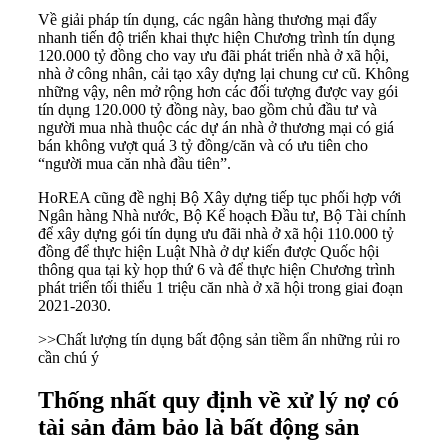
Về giải pháp tín dụng, các ngân hàng thương mại đẩy
nhanh tiến độ triển khai thực hiện Chương trình tín dụng
120.000 tỷ đồng cho vay ưu đãi phát triển nhà ở xã hội,
nhà ở công nhân, cải tạo xây dựng lại chung cư cũ. Không
những vậy, nên mở rộng hơn các đối tượng được vay gói
tín dụng 120.000 tỷ đồng này, bao gồm chủ đầu tư và
người mua nhà thuộc các dự án nhà ở thương mại có giá
bán không vượt quá 3 tỷ đồng/căn và có ưu tiên cho
“người mua căn nhà đầu tiên”.
HoREA cũng đề nghị Bộ Xây dựng tiếp tục phối hợp với
Ngân hàng Nhà nước, Bộ Kế hoạch Đầu tư, Bộ Tài chính
để xây dựng gói tín dụng ưu đãi nhà ở xã hội 110.000 tỷ
đồng để thực hiện Luật Nhà ở dự kiến được Quốc hội
thông qua tại kỳ họp thứ 6 và để thực hiện Chương trình
phát triển tối thiểu 1 triệu căn nhà ở xã hội trong giai đoạn
2021-2030.
>>
Chất lượng tín dụng bất động sản tiềm ẩn những rủi ro
cần chú ý
Thống nhất quy định về xử lý nợ có
tài sản đảm bảo là bất động sản