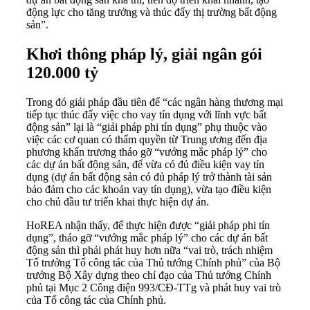
động lực cho tăng trưởng và thúc đẩy thị trường bất động
sản”.
Khơi thông pháp lý, giải ngân gói
120.000 tỷ
Trong đó giải pháp đầu tiên để “các ngân hàng thương mại
tiếp tục thúc đẩy việc cho vay tín dụng với lĩnh vực bất
động sản” lại là “giải pháp phi tín dụng” phụ thuộc vào
việc các cơ quan có thẩm quyền từ Trung ương đến địa
phương khẩn trương tháo gỡ “vướng mắc pháp lý” cho
các dự án bất động sản, để vừa có đủ điều kiện vay tín
dụng (dự án bất động sản có đủ pháp lý trở thành tài sản
bảo đảm cho các khoản vay tín dụng), vừa tạo điều kiện
cho chủ đầu tư triển khai thực hiện dự án.
HoREA nhận thấy, để thực hiện được “giải pháp phi tín
dụng”, tháo gỡ “vướng mắc pháp lý” cho các dự án bất
động sản thì phải phát huy hơn nữa “vai trò, trách nhiệm
Tổ trưởng Tổ công tác của Thủ tướng Chính phủ” của Bộ
trưởng Bộ Xây dựng theo chỉ đạo của Thủ tướng Chính
phủ tại Mục 2 Công điện 993/CĐ-TTg và phát huy vai trò
của Tổ công tác của Chính phủ.