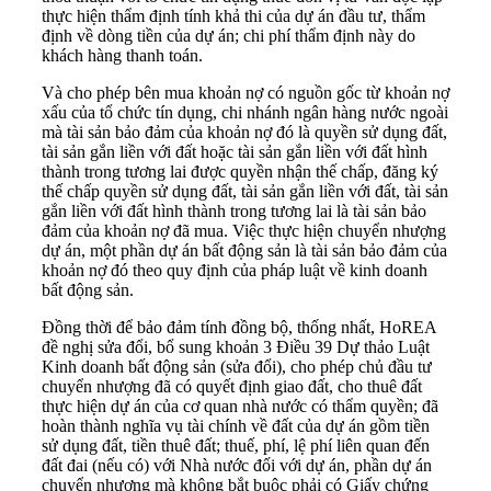
thực hiện thẩm định tính khả thi của dự án đầu tư, thẩm
định về dòng tiền của dự án; chi phí thẩm định này do
khách hàng thanh toán.
Và cho phép bên mua khoản nợ có nguồn gốc từ khoản nợ
xấu của tổ chức tín dụng, chi nhánh ngân hàng nước ngoài
mà tài sản bảo đảm của khoản nợ đó là quyền sử dụng đất,
tài sản gắn liền với đất hoặc tài sản gắn liền với đất hình
thành trong tương lai được quyền nhận thế chấp, đăng ký
thế chấp quyền sử dụng đất, tài sản gắn liền với đất, tài sản
gắn liền với đất hình thành trong tương lai là tài sản bảo
đảm của khoản nợ đã mua. Việc thực hiện chuyển nhượng
dự án, một phần dự án bất động sản là tài sản bảo đảm của
khoản nợ đó theo quy định của pháp luật về kinh doanh
bất động sản.
Đồng thời để bảo đảm tính đồng bộ, thống nhất, HoREA
đề nghị sửa đổi, bổ sung khoản 3 Điều 39 Dự thảo Luật
Kinh doanh bất động sản (sửa đổi), cho phép chủ đầu tư
chuyển nhượng đã có quyết định giao đất, cho thuê đất
thực hiện dự án của cơ quan nhà nước có thẩm quyền; đã
hoàn thành nghĩa vụ tài chính về đất của dự án gồm tiền
sử dụng đất, tiền thuê đất; thuế, phí, lệ phí liên quan đến
đất đai (nếu có) với Nhà nước đối với dự án, phần dự án
chuyển nhượng mà không bắt buộc phải có Giấy chứng