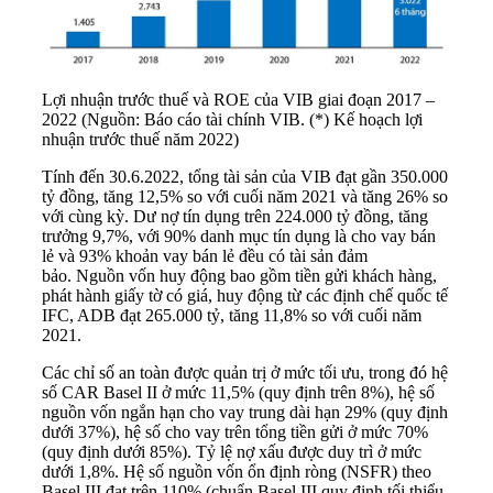
Lợi nhuận trước thuế và ROE của VIB giai đoạn 2017 –
2022 (Nguồn: Báo cáo tài chính VIB. (*) Kế hoạch lợi
nhuận trước thuế năm 2022)
Tính đến 30.6.2022, tổng tài sản của VIB đạt gần 350.000
tỷ đồng, tăng 12,5% so với cuối năm 2021 và tăng 26% so
với cùng kỳ. Dư nợ tín dụng trên 224.000 tỷ đồng, tăng
trưởng 9,7%, với 90% danh mục tín dụng là cho vay bán
lẻ và 93% khoản vay bán lẻ đều có tài sản đảm
bảo. Nguồn vốn huy động bao gồm tiền gửi khách hàng,
phát hành giấy tờ có giá, huy động từ các định chế quốc tế
IFC, ADB đạt 265.000 tỷ, tăng 11,8% so với cuối năm
2021.
Các chỉ số an toàn được quản trị ở mức tối ưu, trong đó hệ
số CAR Basel II ở mức 11,5% (quy định trên 8%), hệ số
nguồn vốn ngắn hạn cho vay trung dài hạn 29% (quy định
dưới 37%), hệ số cho vay trên tổng tiền gửi ở mức 70%
(quy định dưới 85%). Tỷ lệ nợ xấu được duy trì ở mức
dưới 1,8%. Hệ số nguồn vốn ổn định ròng (NSFR) theo
Basel III đạt trên 110% (chuẩn Basel III quy định tối thiểu