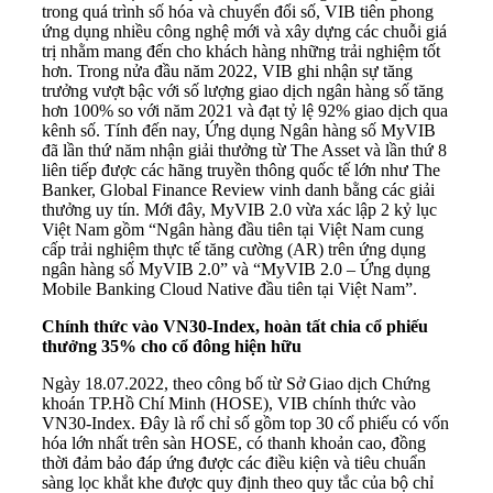
trong quá trình số hóa và chuyển đổi số, VIB tiên phong
ứng dụng nhiều công nghệ mới và xây dựng các chuỗi giá
trị nhằm mang đến cho khách hàng những trải nghiệm tốt
hơn. Trong nửa đầu năm 2022, VIB ghi nhận sự tăng
trưởng vượt bậc với số lượng giao dịch
ngân hàng số
tăng
hơn 100% so với năm 2021 và đạt tỷ lệ 92% giao dịch qua
kênh số. Tính đến nay, Ứng dụng Ngân hàng số MyVIB
đã lần thứ năm nhận giải thưởng từ The Asset và lần thứ 8
liên tiếp được các hãng truyền thông quốc tế lớn như The
Banker, Global Finance Review vinh danh bằng các giải
thưởng uy tín. Mới đây, MyVIB 2.0 vừa xác lập 2 kỷ lục
Việt Nam gồm “Ngân hàng đầu tiên tại Việt Nam cung
cấp trải nghiệm thực tế tăng cường (AR) trên ứng dụng
ngân hàng số MyVIB 2.0” và “MyVIB 2.0 – Ứng dụng
Mobile Banking Cloud Native đầu tiên tại Việt Nam”.
Chính thức vào VN30-Index, hoàn tất chia cổ phiếu
thưởng 35% cho cổ đông hiện hữu
Ngày 18.07.2022, theo công bố từ Sở Giao dịch Chứng
khoán TP.Hồ Chí Minh (HOSE), VIB chính thức vào
VN30-Index. Đây là rổ chỉ số gồm top 30 cổ phiếu có vốn
hóa lớn nhất trên sàn HOSE, có thanh khoản cao, đồng
thời đảm bảo đáp ứng được các điều kiện và tiêu chuẩn
sàng lọc khắt khe được quy định theo quy tắc của bộ chỉ