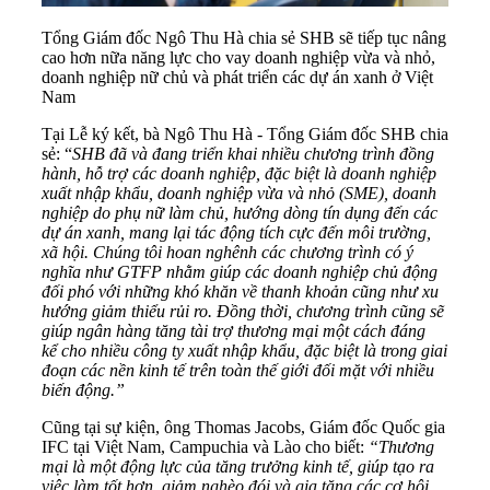
Tổng Giám đốc Ngô Thu Hà chia sẻ SHB sẽ tiếp tục nâng
cao hơn nữa năng lực cho vay doanh nghiệp vừa và nhỏ,
doanh nghiệp nữ chủ và phát triển các dự án xanh ở Việt
Nam
Tại Lễ ký kết, bà Ngô Thu Hà - Tổng Giám đốc SHB chia
sẻ: “
SHB đã và đang triển khai nhiều chương trình đồng
hành, hỗ trợ các doanh nghiệp, đặc biệt là doanh nghiệp
xuất nhập khẩu, doanh nghiệp
vừa và nhỏ (SME), doanh
nghiệp do phụ
nữ làm chủ, hướng dòng tín dụng đến các
dự án xanh,
mang lại tác động tích cực đến môi trường,
xã hội.
Chúng tôi hoan nghênh các chương trình có ý
nghĩa như GTFP nhằm giúp các doanh nghiệp chủ động
đối phó với những khó khăn về thanh khoản cũng như xu
hướng giảm thiểu rủi ro. Đồng thời, chương trình cũng sẽ
giúp ngân hàng tăng tài trợ thương mại một cách đáng
kể cho nhiều công ty xuất nhập khẩu, đặc biệt là trong giai
đoạn
các nền kinh tế trên toàn thế giới đối mặt với nhiều
biến động.”
Cũng tại sự kiện, ông Thomas Jacobs, Giám đốc Quốc gia
IFC tại Việt Nam, Campuchia và Lào cho biết:
“Thương
mại là một động lực của tăng trưởng kinh tế, giúp tạo ra
việc làm tốt hơn, giảm nghèo đói và gia tăng các cơ hội