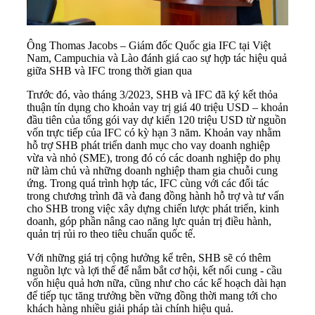
Ông Thomas Jacobs – Giám đốc Quốc gia IFC tại Việt
Nam, Campuchia và Lào đánh giá cao sự hợp tác hiệu quả
giữa SHB và IFC trong thời gian qua
Trước đó, vào tháng 3/2023, SHB và IFC đã ký kết thỏa
thuận tín dụng cho khoản vay trị giá 40 triệu USD – khoản
đầu tiên của tổng gói vay dự kiến 120 triệu USD từ nguồn
vốn trực tiếp của IFC có kỳ hạn 3 năm. Khoản vay nhằm
hỗ trợ SHB phát triển danh mục cho vay doanh nghiệp
vừa và nhỏ (SME), trong đó có các doanh nghiệp do phụ
nữ làm chủ và những doanh nghiệp tham gia chuỗi cung
ứng. Trong quá trình hợp tác, IFC cùng với các đối tác
trong chương trình đã và đang đồng hành hỗ trợ và tư vấn
cho SHB trong việc xây dựng chiến lược phát triển, kinh
doanh, góp phần nâng cao năng lực quản trị điều hành,
quản trị rủi ro theo tiêu chuẩn quốc tế.
Với những giá trị cộng hưởng kể trên, SHB sẽ có thêm
nguồn lực và lợi thế để nắm bắt cơ hội, kết nối cung - cầu
vốn hiệu quả hơn nữa, cũng như cho các kế hoạch dài hạn
để tiếp tục tăng trưởng bền vững đồng thời mang tới cho
khách hàng nhiều giải pháp tài chính hiệu quả.