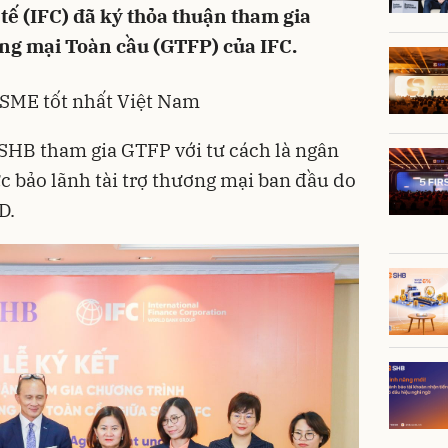
tế (IFC) đã ký thỏa thuận tham gia
ng mại Toàn cầu (GTFP) của IFC.
 SME tốt nhất Việt Nam
SHB tham gia GTFP với tư cách là ngân
 bảo lãnh tài trợ thương mại ban đầu do
D.