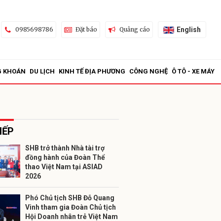
English
0985698786
Đặt báo
Quảng cáo
G KHOÁN
DU LỊCH
KINH TẾ ĐỊA PHƯƠNG
CÔNG NGHỆ
Ô TÔ - XE MÁY
IẾP
SHB trở thành Nhà tài trợ
đồng hành của Đoàn Thể
ửi
thao Việt Nam tại ASIAD
2026
Phó Chủ tịch SHB Đỗ Quang
Vinh tham gia Đoàn Chủ tịch
Hội Doanh nhân trẻ Việt Nam