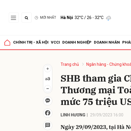
Hà Nội
32°C
/ 26 - 32°C
MỚI NHẤT
Gửi 
CHÍNH TRỊ - XÃ HỘI
VCCI
DOANH NGHIỆP
DOANH NHÂN
PHÁ
Trang chủ
Ngân hàng - Chứng kho
SHB tham gia C
Thương mại Toà
mức 75 triệu U
LINH HƯƠNG
29/09/2023 16:00
Ngày 29/09/2023, tại Hà N