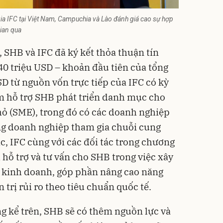
 IFC tại Việt Nam, Campuchia và Lào đánh giá cao sự hợp
gian qua
 SHB và IFC đã ký kết thỏa thuận tín
40 triệu USD – khoản đầu tiên của tổng
SD từ nguồn vốn trực tiếp của IFC có kỳ
 hỗ trợ SHB phát triển danh mục cho
ỏ (SME), trong đó có các doanh nghiệp
g doanh nghiệp tham gia chuỗi cung
c, IFC cùng với các đối tác trong chương
hỗ trợ và tư vấn cho SHB trong việc xây
, kinh doanh, góp phần nâng cao năng
 trị rủi ro theo tiêu chuẩn quốc tế.
ng kể trên, SHB sẽ có thêm nguồn lực và