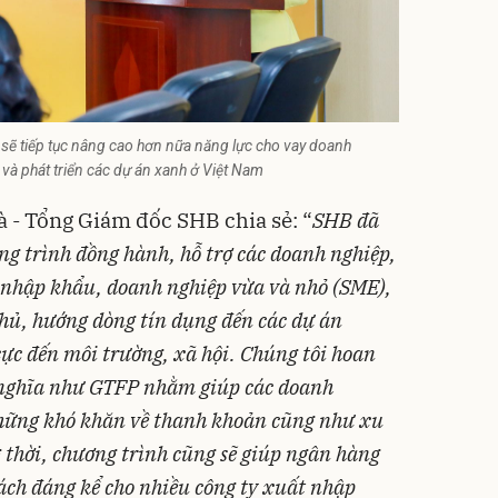
ẽ tiếp tục nâng cao hơn nữa năng lực cho vay doanh
và phát triển các dự án xanh ở Việt Nam
à - Tổng Giám đốc SHB chia sẻ: “
SHB đã
ng trình đồng hành, hỗ trợ các doanh nghiệp,
t nhập khẩu, doanh nghiệp
vừa và nhỏ (SME),
hủ, hướng dòng tín dụng đến các dự án
cực đến môi trường, xã hội.
Chúng tôi hoan
 nghĩa như GTFP nhằm giúp các doanh
những khó khăn về thanh khoản cũng như xu
 thời, chương trình cũng sẽ giúp ngân hàng
ách đáng kể cho nhiều công ty xuất nhập