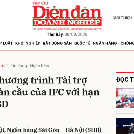
GIỚI THIỆU
bình luận
Thứ Bảy,
08/08/2026
P LUẬT
KHỞI NGHIỆP
BẤT ĐỘNG SẢN
QUỐC TẾ
NGÂN HÀNG - CHỨN
án
Tín dụng - Ngân hàng
hương trình Tài trợ
ĐỌC T
n cầu của IFC với hạn
Hủy
G
SD
ội, Ngân hàng Sài Gòn – Hà Nội (SHB)