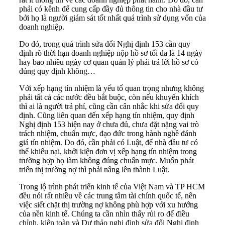
phải có kênh để cung cấp đầy đủ thông tin cho nhà đầu tư
bởi họ là người giám sát tốt nhất quá trình sử dụng vốn của
doanh nghiệp.
Do đó, trong quá trình sửa đổi Nghị định 153 cần quy
định rõ thời hạn doanh nghiệp nộp hồ sơ tối đa là 14 ngày
hay bao nhiêu ngày cơ quan quản lý phải trả lời hồ sơ có
đúng quy định không…
Với xếp hạng tín nhiệm là yếu tố quan trọng nhưng không
phải tất cả các nước đều bắt buộc, còn nếu khuyến khích
thì ai là người trả phí, cũng cần cân nhắc khi sửa đổi quy
định. Cũng liên quan đến xếp hạng tín nhiệm, quy định
Nghị định 153 hiện nay ở chưa đủ, chưa đặt nặng vai trò
trách nhiệm, chuẩn mực, đạo đức trong hành nghề đánh
giá tín nhiệm. Do đó, cần phải có Luật, để nhà đầu tư có
thể khiếu nại, khởi kiện đơn vị xếp hạng tín nhiệm trong
trường hợp họ làm không đúng chuẩn mực. Muốn phát
triển thị trường nợ thì phải nâng lên thành Luật.
Trong lộ trình phát triển kinh tế của Việt Nam và TP HCM
đều nói rất nhiều về các trung tâm tài chính quốc tế, nên
việc siết chặt thị trường nợ không phù hợp với xu hướng
của nền kinh tế. Chúng ta cần nhìn thấy rủi ro để điều
chỉnh, kiện toàn và Dự thảo nghị định sửa đổi Nghị định