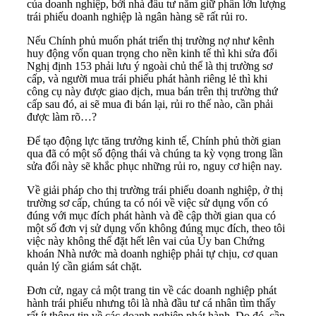
của doanh nghiệp, bởi nhà đầu tư nắm giữ phần lớn lượng
trái phiếu doanh nghiệp là ngân hàng sẽ rất rủi ro.
Nếu Chính phủ muốn phát triển thị trường nợ như kênh
huy động vốn quan trọng cho nền kinh tế thì khi sửa đổi
Nghị định 153 phải lưu ý ngoài chủ thể là thị trường sơ
cấp, và người mua trái phiếu phát hành riêng lẻ thì khi
công cụ này được giao dịch, mua bán trên thị trường thứ
cấp sau đó, ai sẽ mua đi bán lại, rủi ro thế nào, cần phải
được làm rõ…?
Để tạo động lực tăng trưởng kinh tế, Chính phủ thời gian
qua đã có một số động thái và chúng ta kỳ vọng trong lần
sửa đổi này sẽ khắc phục những rủi ro, nguy cơ hiện nay.
Về giải pháp cho thị trường trái phiếu doanh nghiệp, ở thị
trường sơ cấp, chúng ta có nói về việc sử dụng vốn có
đúng với mục đích phát hành và đề cập thời gian qua có
một số đơn vị sử dụng vốn không đúng mục đích, theo tôi
việc này không thể đặt hết lên vai của Ủy ban Chứng
khoán Nhà nước mà doanh nghiệp phải tự chịu, cơ quan
quản lý cần giám sát chặt.
Đơn cử, ngay cả một trang tin về các doanh nghiệp phát
hành trái phiếu nhưng tôi là nhà đầu tư cá nhân tìm thấy
rất ít thông tin về các doanh nghiệp phát hành. Do đó, cần