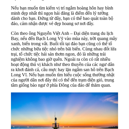
Nếu bạn muốn tìm kiếm vị trí ngắm hoàng hôn hay bình
minh đẹp nhất thì ngọn hải đăng là điểm đến lý tưởng
dành cho bạn. Đứng từ đây, bạn có thể bao quát toàn bộ
đảo, cảm nhận được vẻ đẹp hoang sơ nơi đây.
Còn theo ông Nguyễn Việt Anh – Đại diện trang du lịch
Bay, nếu đến Bạch Long Vỹ vào mùa này, trời quang mây
xanh, biển trong vắt. Buổi tối tại đảo bạn cũng có thể tổ
chức những bữa tiệc nhỏ trên bãi biển. Cùng nhau đốt lửa
trại, tổ chức tiệc hải sản thơm ngon, đó là những trải
nghiệm không bao giờ quên. Ngoài ra còn có rất nhiều
hoạt động thú vị khách như theo thuyền của các ngư dân
ra khơi đánh cá, câu mực hay lặn ngắm san hô trên Bạch
Long Vĩ. Nếu bạn muốn tìm hiểu cuộc sống thường nhật
của người dân nơi đây thì có thể đến trạm điện gió, trung
tâm giống bào ngư ở phía Đông của đảo để thăm quan.