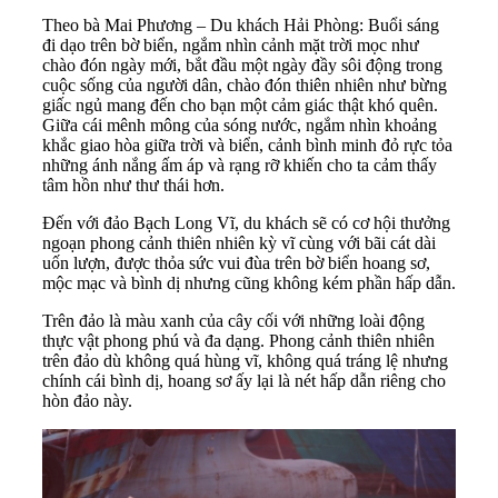
Theo bà Mai Phương – Du khách
Hải Phòng
: Buổi sáng
đi dạo trên bờ biển, ngắm nhìn cảnh mặt trời mọc như
chào đón ngày mới, bắt đầu một ngày đầy sôi động trong
cuộc sống của người dân, chào đón thiên nhiên như bừng
giấc ngủ mang đến cho bạn một cảm giác thật khó quên.
Giữa cái mênh mông của sóng nước, ngắm nhìn khoảng
khắc giao hòa giữa trời và biển, cảnh bình minh đỏ rực tỏa
những ánh nắng ấm áp và rạng rỡ khiến cho ta cảm thấy
tâm hồn như thư thái hơn.
Đến với đảo Bạch Long Vĩ, du khách sẽ có cơ hội thưởng
ngoạn phong cảnh thiên nhiên kỳ vĩ cùng với bãi cát dài
uốn lượn, được thỏa sức vui đùa trên bờ biển hoang sơ,
mộc mạc và bình dị nhưng cũng không kém phần hấp dẫn.
Trên đảo là màu xanh của cây cối với những loài động
thực vật phong phú và đa dạng. Phong cảnh thiên nhiên
trên đảo dù không quá hùng vĩ, không quá tráng lệ nhưng
chính cái bình dị, hoang sơ ấy lại là nét hấp dẫn riêng cho
hòn đảo này.