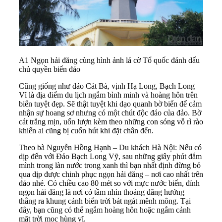
A1 Ngọn hải đăng cùng hình ảnh lá cờ Tổ quốc đánh dấu
chủ quyền biển đảo
Cũng giống như đảo Cát Bà, vịnh Hạ Long, Bạch Long
Vĩ là địa điểm du lịch ngắm bình minh và hoàng hôn trên
biển tuyệt đẹp. Sẽ thật tuyệt khi dạo quanh bờ biển để cảm
nhận sự hoang sơ nhưng có một chút độc đáo của đảo. Bờ
cát trắng mịn, uốn lượn kèm theo những con sóng vỗ rì rào
khiến ai cũng bị cuốn hút khi đặt chân đến.
Theo bà Nguyễn Hồng Hạnh – Du khách Hà Nội: Nếu có
dịp đến với Đảo Bạch Long Vỹ, sau những giây phút đắm
mình trong làn nước trong xanh thì bạn nhất định đừng bỏ
qua dịp được chinh phục ngọn hải đăng – nơi cao nhất trên
đảo nhé. Có chiều cao 80 mét so với mực nước biển, đỉnh
ngọn hải đăng là nơi có tầm nhìn thoáng đãng hướng
thẳng ra khung cảnh biển trời bát ngát mênh mông. Tại
đây, bạn cũng có thể ngắm hoàng hôn hoặc ngắm cảnh
mặt trời mọc hùng vĩ.