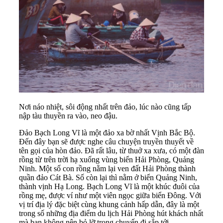
Nơi náo nhiệt, sôi động nhất trên đảo, lúc nào cũng tấp
nập tàu thuyền ra vào, neo đậu.
Đảo Bạch Long Vĩ là một đảo xa bờ nhất Vịnh Bắc Bộ.
Đến đây bạn sẽ được nghe câu chuyện truyền thuyết về
tên gọi của hòn đảo. Đã rất lâu, từ thuở xa xưa, có một đàn
rồng từ trên trời hạ xuống vùng biển Hải Phòng,
Quảng
Ninh
. Một số con rồng nằm lại ven đất Hải Phòng thành
quần đảo Cát Bà. Số còn lại thì nằm ở biển Quảng Ninh,
thành vịnh Hạ Long. Bạch Long Vĩ là một khúc đuôi của
rồng mẹ, được ví như một viên ngọc giữa biển Đông. Với
vị trí địa lý đặc biệt cùng khung cảnh hấp dẫn, đây là một
trong số những địa điểm du lịch Hải Phòng hút khách nhất
mà bạn không nên bỏ lỡ trong chuyến đi sắp tới.