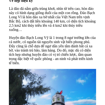
Vẻ đẹp diệu kỳ
Là đảo đá nằm giữa trùng khơi, nhìn từ trên cao, hòn đảo
này có hình dạng giống đuôi của một con rồng. Đảo
Bạch
Long Vĩ
là hòn đảo xa bờ nhất của Việt Nam trên vịnh
Bắc Bộ, cách đất liền khoảng 140 km, có diện tích khoảng
2,5 km2 khi thủy triều lên và 4 km2 khi thủy triều
xuống…
Huyện đảo Bạch Long Vỹ là 1 trong 8 ngư trường lớn của
cả nước, có nguồn tài nguyên sinh vật biển phong phú.
Đây cũng là chỗ dựa để ngư dân yên tâm đánh bắt cá xa
bờ, vào tránh trú bão, làm hàng. Do đó, mặc dù có diện
tích hẹp nhưng huyện đảo có vị trí chiến lược, tầm quan
trọng đặc biệt về quốc phòng - an ninh và phát triển kinh
tế biển.