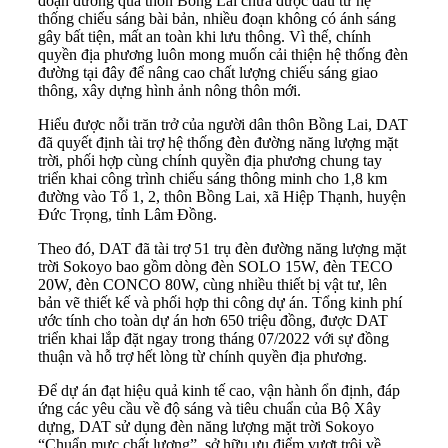
đoạn đường qua thôn Bồng Lai chưa được đầu tư hệ
thống chiếu sáng bài bản, nhiều đoạn không có ánh sáng
gây bất tiện, mất an toàn khi lưu thông. Vì thế, chính
quyền địa phương luôn mong muốn cải thiện hệ thống đèn
đường tại đây để nâng cao chất lượng chiếu sáng giao
thông, xây dựng hình ảnh nông thôn mới.
Hiểu được nỗi trăn trở của người dân thôn Bồng Lai, DAT
đã quyết định tài trợ hệ thống đèn đường năng lượng mặt
trời, phối hợp cùng chính quyền địa phương chung tay
triển khai công trình chiếu sáng thông minh cho 1,8 km
đường vào Tổ 1, 2, thôn Bồng Lai, xã Hiệp Thạnh, huyện
Đức Trọng, tỉnh Lâm Đồng.
Theo đó, DAT đã tài trợ 51 trụ đèn đường năng lượng mặt
trời Sokoyo bao gồm dòng đèn SOLO 15W, đèn TECO
20W, đèn CONCO 80W, cùng nhiều thiết bị vật tư, lên
bản vẽ thiết kế và phối hợp thi công dự án. Tổng kinh phí
ước tính cho toàn dự án hơn 650 triệu đồng, được DAT
triển khai lắp đặt ngay trong tháng 07/2022 với sự đồng
thuận và hỗ trợ hết lòng từ chính quyền địa phương.
Để dự án đạt hiệu quả kinh tế cao, vận hành ổn định, đáp
ứng các yêu cầu về độ sáng và tiêu chuẩn của Bộ Xây
dựng, DAT sử dụng đèn năng lượng mặt trời Sokoyo
“Chuẩn mực chất lượng”, sở hữu ưu điểm vượt trội về